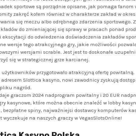
padek sportowe są porządnie opisane, jak pomaga fanom 
mity zakręć kołem również w charakterze zakład w okresi
bywania się meczu albo odrębnego zdarzenia sportowego. 
kładów do zmieniającej się sprawy w pracach ponad prod
i ekscytacji do odwiedzenia doświadczenia zakładów spor
óżne wersje tego atrakcyjnego gry, jakie możliwości pozwa
nowszymi wersjami scrable. Jest jest to doskonałe uzupeł
zyć się w strategicznej grze karcianej.
 użytkowników przygotowało atrakcyjną ofertę powitalną.
 adresem Slottica kasyno, nowi zawodnicy zyskują dostęp 
pliku nagród.
odaje graczom 2024 nadprogram powitalny i 20 EUR nadp
 gry kasynowe, które można obecnie znaleźć w lobby kasy
, bezpłatne spiny, najważniejsi dostawcy komputerów ka
ałt wyczekuje na naszych graczy w VegasSlotsOnline!
ttica Kasyno Polska