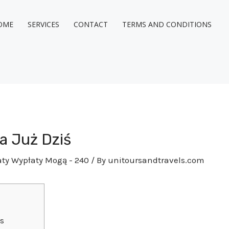
OME
SERVICES
CONTACT
TERMS AND CONDITIONS
a Już Dziś
aty Wypłaty Mogą - 240
/ By
unitoursandtravels.com
s