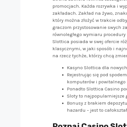
promocjach. Każda rozrywka i wy
zakładach. Zakład na żywo, znako
który można złożyć w trakcie od
graczom przystosowanie swych za
równoległego wymiaru procedury 
Slottica posiada w swej ofercie r
klasycznymi, w jaki sposób i naj
na rzecz tychże, którzy chcą zmier
Kasyno Slottica dla nowych
Rejestrując się pod spodem
komputerów i powitalnego 
Ponadto Slottica Casino p
Sloty to najpopularniejsze
Bonusy z brakiem depozytu
hazardu – jest to całokszt
Poznaj Casino Slo