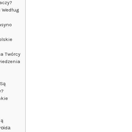
aczy?
ć Według
Kasyno
olskie
ca Twórcy
iedzenia
 Są
y?
akie
ną
rоіdа