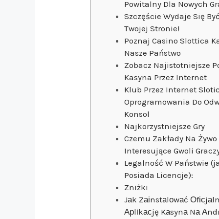
Powitalny Dla Nowych Gr
Szczęście Wydaje Się By
Twojej Stronie!
Poznaj Casino Slottica 
Nasze Państwo
Zobacz Najistotniejsze P
Kasyna Przez Internet
Klub Przez Internet Sloti
Oprogramowania Do Odw
Konsol
Najkorzystniejsze Gry
Czemu Zakłady Na Żywo
Interesujące Gwoli Gracz
Legalność W Państwie (j
Posiada Licencje):
Zniżki
Jаk Zаіnstаlоwаć Оfісjаl
Арlіkасję Kаsynа Nа Аnd