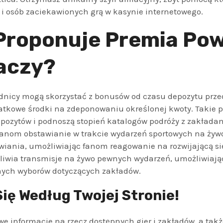
 osób zaciekawionych grą w kasynie internetowego.
Proponuje Premia Pow
aczy?
nicy mogą skorzystać z bonusów od czasu depozytu prze
tkowe środki na zdeponowaniu określonej kwoty. Takie p
ozytów i podnoszą stopień katalogów podróży z zakładami
fanom obstawianie w trakcie wydarzeń sportowych na żyw
wiania, umożliwiając fanom reagowanie na rozwijającą si
iwia transmisje na żywo pewnych wydarzeń, umożliwiają
ych wyborów dotyczących zakładów.
ię Według Twojej Stronie!
we informacje na rzecz dostępnych gier i zakładów, a tak