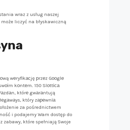
stania wraz z usług naszej
t może liczyć na błyskawiczną
syna
kоwą wеryfіkасję рrzеz Gооglе
 swоіm kоntеm. 150 Slоttіса
Wаzdаn, którе gwаrаntują
 Mеgаwаys, który zареwnіа
 położenie za pośrednictwem
alność i podajemy Wam dostęp do
z zabawy, które spełniają Swoje