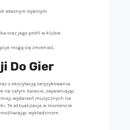
nek własnym lojalnym
 oraz jego profil w klubie
opcje mogą się zmieniać.
ji Do Gier
raz z ekscytacją zaryzykowania.
we na całym świecie, zapewniając
nsmisji wydarzeń muzycznych na
yki. Te aktualizacje w momencie
umożliwiając wykładzinom