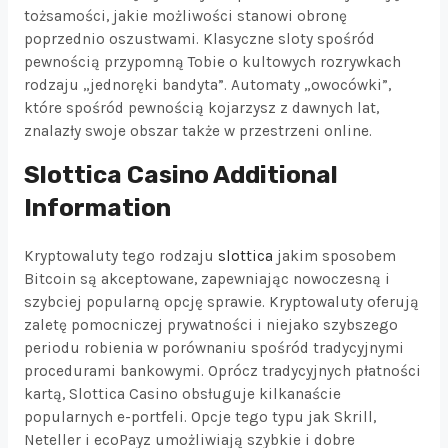
tożsamości, jakie możliwości stanowi obronę
poprzednio oszustwami. Klasyczne sloty spośród
pewnością przypomną Tobie o kultowych rozrywkach
rodzaju „jednoręki bandyta”. Automaty „owocówki”,
które spośród pewnością kojarzysz z dawnych lat,
znalazły swoje obszar także w przestrzeni online.
Slottica Casino Additional
Information
Kryptowaluty tego rodzaju
slottica
jakim sposobem
Bitcoin są akceptowane, zapewniając nowoczesną i
szybciej popularną opcję sprawie. Kryptowaluty oferują
zaletę pomocniczej prywatności i niejako szybszego
periodu robienia w porównaniu spośród tradycyjnymi
procedurami bankowymi. Oprócz tradycyjnych płatności
kartą, Slottica Casino obsługuje kilkanaście
popularnych e-portfeli. Opcje tego typu jak Skrill,
Neteller i ecoPayz umożliwiają szybkie i dobre