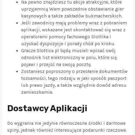
Na pewno znajdziesz tu akcje atrakcyjne, które
uprzyjemnią Wam powszednie obstawianie gier
kasynowych a także zakładów bukmacherskich.
Jeśli zawodnicy mają problemy wraz z pobraniem
aplikacji, wskazane jest skontaktować się wraz z
operatorami pomocy fachowego Slottika i
uzyskać dyspozycje i porady chód po kroku.
Gracze Slottica pl będą musieli wpisać swój
odnośnik list elektroniczny w polu, które się
pojawi i przejść na swoją pocztę.
Zostaniesz poproszony o przesłanie dokumentów
tożsamości, tego rodzaju w jaki sposób paszport
lub prawo jazdy, a także względnie dowód adresu
zamieszkamia.
Dostawcy Aplikacji
Do wygrania nie jedynie równoczesne środki i darmowe
spiny, jednak również interesujące podarunki rzeczowe.