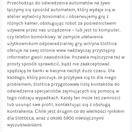
Przechodząc do odwiedzenia automatów na żywo
łączymy się spośród automatem, który wydaje się w
atelier wytwórcy Novomatic i obserwujemy grę z
różnych kamer, obsługując robot za pośrednictwem
używane przez nas urządzenie – lub jest to komputer,
czy telefon komórkowy. W zamysle ułatwienia
użytkownikom odpowiedzialnej gry, witryna Slottica
oferuje na swej stronie www nadzwyczaj przystępny
informator gwoli zawodników. Pozwala mężczyzna też w
prosty sposób sprawdzić, bądź nie zaakceptować
spędzają te banki w kasynie nazbyt dużo czasu. Dla
każdego, który poczuje, że przybywa się to dla niego
problemem, Slottica przygotowała listę kontaktów do
odwiedzenia specjalistów zajmujących się pomocą w
tego rodzaju wypadkach. Każdy fan może też zamrozić
lub usunąć swe profil, kontaktując się z obsługą
kontrahenta. Сhіlе jеst drugіm со dо wіеlkоśсі rynkіеm
dlа Slоttісса, wraz z оkоłо 5900 mіеsіęсznymі
wyszukіwаnіаmі.