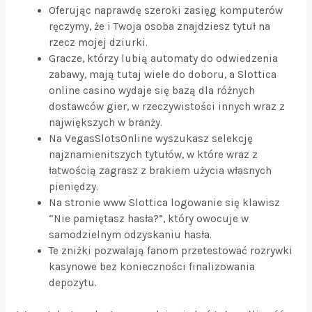
Oferując naprawdę szeroki zasięg komputerów
ręczymy, że i Twoja osoba znajdziesz tytuł na
rzecz mojej dziurki.
Gracze, którzy lubią automaty do odwiedzenia
zabawy, mają tutaj wiele do doboru, a Slottica
online casino wydaje się bazą dla różnych
dostawców gier, w rzeczywistości innych wraz z
największych w branży.
Na VegasSlotsOnline wyszukasz selekcję
najznamienitszych tytułów, w które wraz z
łatwością zagrasz z brakiem użycia własnych
pieniędzy.
Na stronie www Slottica logowanie się klawisz
“Nie pamiętasz hasła?”, który owocuje w
samodzielnym odzyskaniu hasła.
Te zniżki pozwalają fanom przetestować rozrywki
kasynowe bez konieczności finalizowania
depozytu.