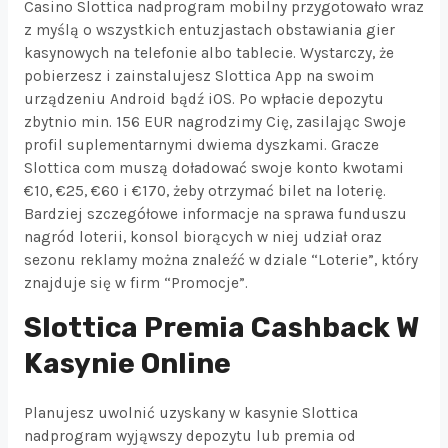
Casino Slottica nadprogram mobilny przygotowało wraz
z myślą o wszystkich entuzjastach obstawiania gier
kasynowych na telefonie albo tablecie. Wystarczy, że
pobierzesz i zainstalujesz Slottica App na swoim
urządzeniu Android bądź iOS. Po wpłacie depozytu
zbytnio min. 156 EUR nagrodzimy Cię, zasilając Swoje
profil suplementarnymi dwiema dyszkami. Gracze
Slottica com muszą doładować swoje konto kwotami
€10, €25, €60 i €170, żeby otrzymać bilet na loterię.
Bardziej szczegółowe informacje na sprawa funduszu
nagród loterii, konsol biorących w niej udział oraz
sezonu reklamy można znaleźć w dziale “Loterie”, który
znajduje się w firm “Promocje”.
Slottica Premia Cashback W
Kasynie Online
Planujesz uwolnić uzyskany w kasynie Slottica
nadprogram wyjąwszy depozytu lub premia od