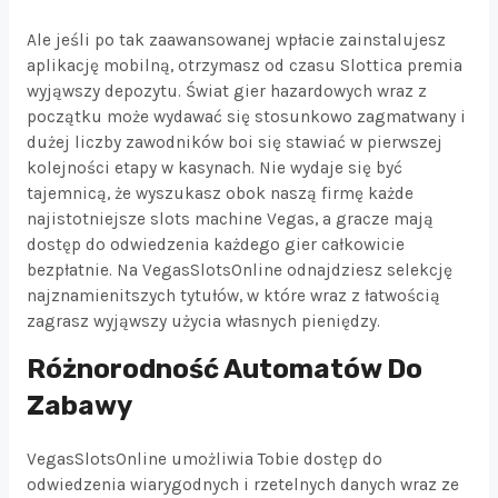
Ale jeśli po tak zaawansowanej wpłacie zainstalujesz
aplikację mobilną, otrzymasz od czasu Slottica premia
wyjąwszy depozytu. Świat gier hazardowych wraz z
początku może wydawać się stosunkowo zagmatwany i
dużej liczby zawodników boi się stawiać w pierwszej
kolejności etapy w kasynach. Nie wydaje się być
tajemnicą, że wyszukasz obok naszą firmę każde
najistotniejsze slots machine Vegas, a gracze mają
dostęp do odwiedzenia każdego gier całkowicie
bezpłatnie. Na VegasSlotsOnline odnajdziesz selekcję
najznamienitszych tytułów, w które wraz z łatwością
zagrasz wyjąwszy użycia własnych pieniędzy.
Różnorodność Automatów Do
Zabawy
VegasSlotsOnline umożliwia Tobie dostęp do
odwiedzenia wiarygodnych i rzetelnych danych wraz ze