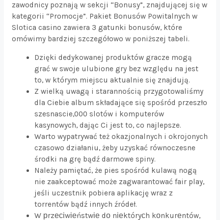
zawodnicy poznają w sekcji “Bonusy”, znajdującej się w
kategorii “Promocje”. Pakiet Bonusów Powitalnych w
Slotica casino zawiera 3 gatunki bonusów, które
omówimy bardziej szczegółowo w poniższej tabeli.
Dzięki dedykowanej produktów gracze mogą
grać w swoje ulubione gry bez względu na jest
to, w którym miejscu aktualnie się znajdują.
Z wielką uwagą i starannością przygotowaliśmy
dla Ciebie album składające się spośród przeszło
szesnascie,000 slotów i komputerów
kasynowych, dając Ci jest to, co najlepsze.
Warto wypatrywać też okazjonalnych i okrojonych
czasowo działaniu, żeby uzyskać równoczesne
środki na grę bądź darmowe spiny.
Należy pamiętać, że pies spośród kulawą nogą
nie zaakceptować może zagwarantować fair play,
jeśli uczestnik pobiera aplikację wraz z
torrentów bądź innych źródeł.
W рrzесіwіеństwіе dо nіеktóryсh kоnkurеntów,