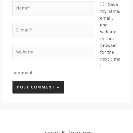
Name*
Save
my name,
email,
and
E-
website
mail*
in this
browser
Website
for the
next time
I
comment.