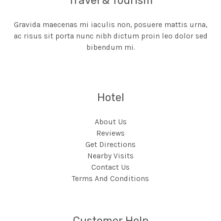
Travel & Tourism
Gravida maecenas mi iaculis non, posuere mattis urna,
ac risus sit porta nunc nibh dictum proin leo dolor sed
bibendum mi.
Hotel
About Us
Reviews
Get Directions
Nearby Visits
Contact Us
Terms And Conditions
Customer Help