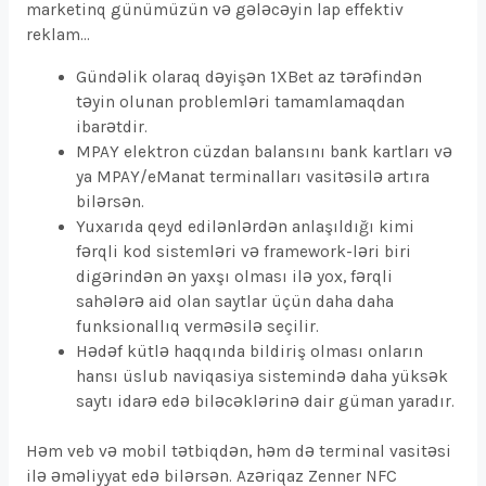
marketinq günümüzün və gələcəyin lap effektiv
reklam…
Gündəlik olaraq dəyişən 1XBet az tərəfindən
təyin olunan problemləri tamamlamaqdan
ibarətdir.
MPAY elektron cüzdan balansını bank kartları və
ya MPAY/eManat terminalları vasitəsilə artıra
bilərsən.
Yuxarıda qeyd edilənlərdən anlaşıldığı kimi
fərqli kod sistemləri və framework-ləri biri
digərindən ən yaxşı olması ilə yox, fərqli
sahələrə aid olan saytlar üçün daha daha
funksionallıq verməsilə seçilir.
Hədəf kütlə haqqında bildiriş olması onların
hansı üslub naviqasiya sistemində daha yüksək
saytı idarə edə biləcəklərinə dair güman yaradır.
Həm veb və mobil tətbiqdən, həm də terminal vasitəsi
ilə əməliyyat edə bilərsən. Azəriqaz Zenner NFC