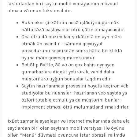
faktorlardan biri saytın mobil versiyasının mövcud
olması və onun fuksionalıdır.
Bukmeker şirkətinin necə işlədiyini görmək
hətta təzə başlayanlar ötrü çətin olmayacaqdır.
Ona ötrü də bukmeker şirkətinfə onlayn mərc
etmək ən asandır – səmimi qeydiyyat
prosedurunu keçdikdən sonra hətta bir kliklə
oyuna mərc qoymaq mümkündür!
Bet Slip Battle, 30 və ən çox bahis oynayan
qumarbazlara diqqət yetirərək, vahid daha
müştərilərə uyğun bonuslar təqdim edir.
Saytın hazırlanması prosesini həyata keçirən veb
studiyolar bu nüansları hazırlanan veb saytda ya
özləri tətqbiq etməli, ya da müştərini bunları
implement etməsi ötrü məlumatlandırmalıdırlar.
1xBet zamanla ayaqlaşır və internet məkanında daha əla
saytlardan biri olan saytının mobil versiyası ilə öyünə
bilər. “Menü” düyməsi oyunçuya istər obrazli rejimdə