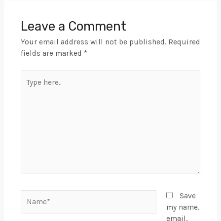
Leave a Comment
Your email address will not be published.
Required
fields are marked
*
Type
here..
Name*
Save
my name,
email,