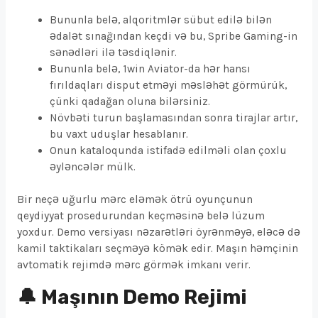
Bununla belə, alqoritmlər sübut edilə bilən
ədalət sınağından keçdi və bu, Spribe Gaming-in
sənədləri ilə təsdiqlənir.
Bununla belə, 1win Aviator-da hər hansı
fırıldaqları disput etməyi məsləhət görmürük,
çünki qadağan oluna bilərsiniz.
Növbəti turun başlamasından sonra tirajlar artır,
bu vaxt uduşlar hesablanır.
Onun kataloqunda istifadə edilməli olan çoxlu
əyləncələr mülk.
Bir neçə uğurlu mərc eləmək ötrü oyunçunun
qeydiyyat prosedurundan keçməsinə belə lüzum
yoxdur. Demo versiyası nəzarətləri öyrənməyə, eləcə də
kamil taktikaları seçməyə kömək edir. Maşın həmçinin
avtomatik rejimdə mərc görmək imkanı verir.
🔔 Maşının Demo Rejimi