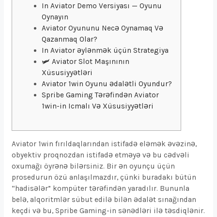
In Aviator Demo Versiyası — Oyunu
Oynayın
Aviator Oyununu Necə Oynamaq Və
Qazanmaq Olar?
In Aviator əylənmək üçün Strategiya
🛩 Aviator Slot Maşınının
Xüsusiyyətləri
Aviator 1win Oyunu ədalətli Oyundur?
Spribe Gaming Tərəfindən Aviator
1win-in Icmalı Və Xüsusiyyətləri
Aviator 1win fırıldaqlarından istifadə eləmək əvəzinə,
obyektiv proqnozdan istifadə etməyə və bu cədvəli
oxumağı öyrənə bilərsiniz. Bir ən oyunçu üçün
prosedurun özü anlaşılmazdır, çünki buradakı bütün
“hadisələr” kompüter tərəfindən yaradılır. Bununla
belə, alqoritmlər sübut edilə bilən ədalət sınağından
keçdi və bu, Spribe Gaming-in sənədləri ilə təsdiqlənir.