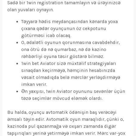
Sadə bir 1win registration tamamlayın və ürəyinizcə
olan yuvaları oynayın.
Təyyarə hədis meydançasından kənarda yoxa
çıxana qədər oyunçunun öz cekpotunu
götürməsi icab olacaq.
O, ədalətli oyunun qorunmasına cavabdehdir,
ona ötrü də nə qumarbaz, nə də kazino
rəhbərliyi oyuna təsir göstərə bilməz.
1win bet Aviator sizə müxtəlif strategiyaları
sınaqdan keçirməyə, həmçinin hesabınızda
vəsait olmadıqda belə mərclər yerləşdirməyə
imkan verir.
Ən yaxşısı, 1win Aviator oyununu sevənlər üçün
təzə seçimlər mövcud eləmək olardı.
Bu halda, oyunçu avtomatik ödənişin baş verəcəyi
əmsalı təyin edir. Avtomatik oyun maraqlıdır, çünki o,
kazinoda pul qazanmağa və oxşarı zamanda digər
tapşırıqları yerinə yetirməyə imkan verir. Mərc var-yox