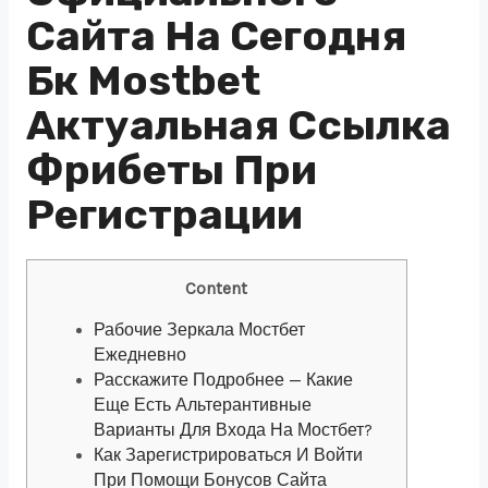
Сайта На Сегодня
Бк Mostbet
Актуальная Ссылка
Фрибеты При
Регистрации
Content
Рабочие Зеркала Мостбет
Ежедневно
Расскажите Подробнее — Какие
Еще Есть Альтерантивные
Варианты Для Входа На Мостбет?
Как Зарегистрироваться И Войти
При Помощи Бонусов Сайта