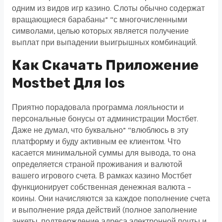
одним из видов игр казино. Слоты обычно содержат
вращающиеся барабаны” “с многочисленными
символами, целью которых является получение
выплат при выпадении выигрышных комбинаций.
Как Скачать Приложение
Mostbet Для Ios
Приятно порадовала программа лояльности и
персональные бонусы от администрации Мостбет.
Даже не думал, что буквально” “влюблюсь в эту
платформу и буду активным ее клиентом. Что
касается минимальной суммы для вывода, то она
определяется страной проживания и валютой
вашего игрового счета. В рамках казино Мостбет
функционирует собственная денежная валюта –
коины. Они начисляются за каждое пополнение счета
и выполнение ряда действий (полное заполнение
анкеты, подтверждение адреса электронной почты и