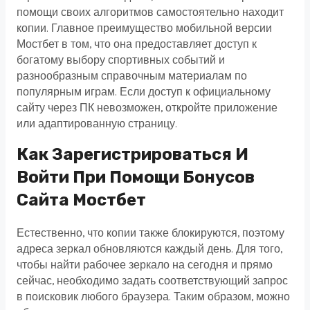
помощи своих алгоритмов самостоятельно находит
копии. Главное преимущество мобильной версии
Мостбет в том, что она предоставляет доступ к
богатому выбору спортивных событий и
разнообразным справочным материалам по
популярным играм. Если доступ к официальному
сайту через ПК невозможен, откройте приложение
или адаптированную страницу.
Как Зарегистрироваться И
Войти При Помощи Бонусов
Сайта Мостбет
Естественно, что копии также блокируются, поэтому
адреса зеркал обновляются каждый день. Для того,
чтобы найти рабочее зеркало на сегодня и прямо
сейчас, необходимо задать соответствующий запрос
в поисковик любого браузера. Таким образом, можно