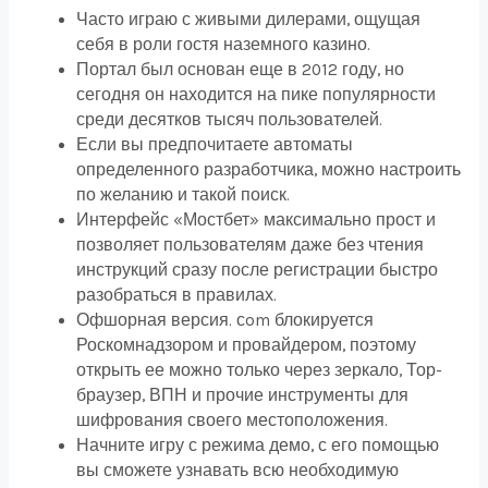
Часто играю с живыми дилерами, ощущая
себя в роли гостя наземного казино.
Портал был основан еще в 2012 году, но
сегодня он находится на пике популярности
среди десятков тысяч пользователей.
Если вы предпочитаете автоматы
определенного разработчика, можно настроить
по желанию и такой поиск.
Интерфейс «Мостбет» максимально прост и
позволяет пользователям даже без чтения
инструкций сразу после регистрации быстро
разобраться в правилах.
Офшорная версия. сom блокируется
Роскомнадзором и провайдером, поэтому
открыть ее можно только через зеркало, Тор-
браузер, ВПН и прочие инструменты для
шифрования своего местоположения.
Начните игру с режима демо, с его помощью
вы сможете узнавать всю необходимую