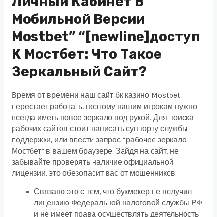
Личный Кабинет В
Мобильной Версии
Mostbet” “[newline]доступ
К Мостбет: Что Такое
Зеркальный Сайт?
Время от времени наш сайт бк казино Mostbet
перестает работать, поэтому нашим игрокам нужно
всегда иметь новое зеркало под рукой. Для поиска
рабочих сайтов стоит написать суппорту службы
поддержки, или ввести запрос “рабочее зеркало
Мостбет” в вашем браузере. Зайдя на сайт, не
забывайте проверять наличие официальной
лицензии, это обезопасит вас от мошенников.
Связано это с тем, что букмекер не получил
лицензию Федеральной налоговой службы РФ
и не имеет права осуществлять деятельность