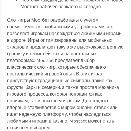
Мостбет рабочее зеркало на сегодня.
Слот-игры Мостбет разработаны с учетом
совместимости с мобильными устройствами, что
позволяет игрокам наслаждаться любимыми играми
в дороге. Игры оптимизированы для мобильных
экранов и предлагают такую же высококачественную
графику и геймплей, как и на настольных
платформах. Mostbet предлагает выбор
классических слот-игр, которые обеспечивают
ностальгический игровой опыт. В этих играх
присутствуют традиционные символы, такие как
фрукты, бары и семерки, а также простая механика
игрового процесса, которая понравится как
новичкам, так и опытным игрокам. Для тех, кто
впервые сталкивается с миром онлайн-ставок или
ищет надежную платформу, чтобы насладиться
любимыми играми в казино, Mostbet может стать
отличным выбором.