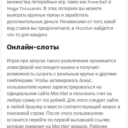
множества лотерейных игр, таких как Powerball и
Mega Thousands. В этих лотереях вы можете
выиграть крупные призы и заработать
дополнительные деньги. Независимо от того, какой
вид ставок вы предпочитаете, в Mostbet найдется
что-то для каждого.
Онлайн-слоты
Игрок при запуске такого развлечения проникается
атмосферой настоящего казино и получает
возможность сыграть с реальным крупье и другими
гемблерами. Чтобы активировать бонус,
пользователю нужно зарегистрироваться на
официальном сайте Мостбет и пополнить счет на
любую сумму от 100 рублей. Для этого следует зайти
в любой браузер и ввести соответствующий запрос в
поисковой строке. После этого пользователю
останется перейти по первой выпавшей ссылке,
которая приведет на Мостбет зеркало. Рабочее