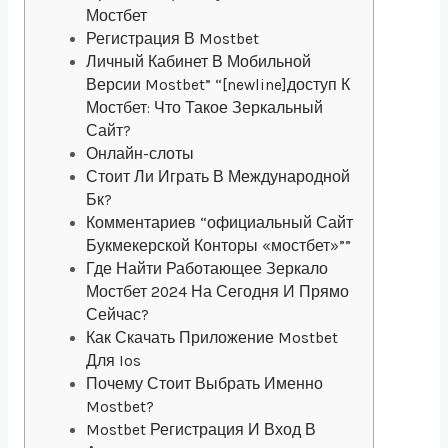
Мостбет
Регистрация В Mostbet
Личный Кабинет В Мобильной
Версии Mostbet” “[newline]доступ К
Мостбет: Что Такое Зеркальный
Сайт?
Онлайн-слоты
Стоит Ли Играть В Международной
Бк?
Комментариев “официальный Сайт
Букмекерской Конторы «мостбет»””
Где Найти Работающее Зеркало
Мостбет 2024 На Сегодня И Прямо
Сейчас?
Как Скачать Приложение Mostbet
Для Ios
Почему Стоит Выбрать Именно
Mostbet?
Mostbet Регистрация И Вход В