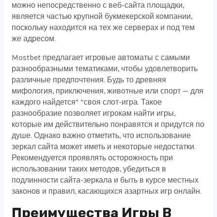
можно непосредственно с веб-сайта площадки,
является частью крупной букмекерской компании,
поскольку находится на тех же серверах и под тем
же адресом.
Mostbet предлагает игровые автоматы с самыми
разнообразными тематиками, чтобы удовлетворить
различные предпочтения. Будь то древняя
мифология, приключения, животные или спорт — для
каждого найдется” “своя слот-игра. Такое
разнообразие позволяет игрокам найти игры,
которые им действительно понравятся и придутся по
душе. Однако важно отметить, что использование
зеркал сайта может иметь и некоторые недостатки.
Рекомендуется проявлять осторожность при
использовании таких методов, убедиться в
подлинности сайта-зеркала и быть в курсе местных
законов и правил, касающихся азартных игр онлайн.
Преимущества Игры В