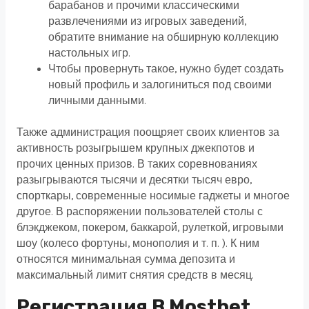
барабанов и прочими классическими
развлечениями из игровых заведений,
обратите внимание на обширную коллекцию
настольных игр.
Чтобы провернуть такое, нужно будет создать
новый профиль и залогиниться под своими
личными данными.
Также администрация поощряет своих клиентов за
активность розыгрышем крупных джекпотов и
прочих ценных призов. В таких соревнованиях
разыгрываются тысячи и десятки тысяч евро,
спорткары, современные носимые гаджеты и многое
другое. В распоряжении пользователей столы с
блэкджеком, покером, баккарой, рулеткой, игровыми
шоу (колесо фортуны, монополия и т. п. ). К ним
относятся минимальная сумма депозита и
максимальный лимит снятия средств в месяц.
Регистрация В Mostbet