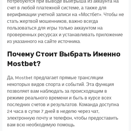
потребуются при выводе выигрыша из аккаунта на
счет в любой платежной системе, а также для
верификации учетной записи на «Мостбет». Чтобы не
стать жертвой мошенников, важно всегда
пользоваться для игры только аккаунтом на
проверенных ресурсах и устанавливать приложение
из указанного на сайте источника.
Почему Стоит Выбрать Именно
Mostbet?
Да, Mostbet предлагает прямые трансляции
некоторых видов спорта и событий. Эта функция
позволяет вам наблюдать за происходящим в
режиме реального времени и быть в курсе всех
последних счетов и результатов. Команда доступна
24 часа в сутки 7 дней в неделю через чат,
электронную почту и телефон, чтобы предоставить
вам всю необходимую помощь.