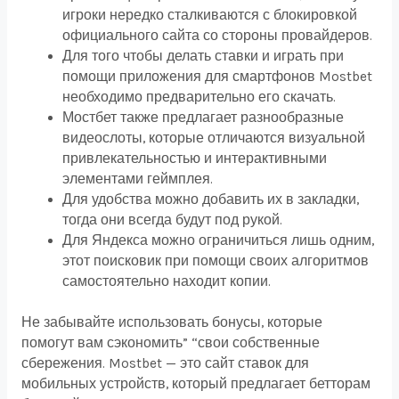
игроки нередко сталкиваются с блокировкой
официального сайта со стороны провайдеров.
Для того чтобы делать ставки и играть при
помощи приложения для смартфонов Mostbet
необходимо предварительно его скачать.
Мостбет также предлагает разнообразные
видеослоты, которые отличаются визуальной
привлекательностью и интерактивными
элементами геймплея.
Для удобства можно добавить их в закладки,
тогда они всегда будут под рукой.
Для Яндекса можно ограничиться лишь одним,
этот поисковик при помощи своих алгоритмов
самостоятельно находит копии.
Не забывайте использовать бонусы, которые
помогут вам сэкономить” “свои собственные
сбережения. Mostbet — это сайт ставок для
мобильных устройств, который предлагает бетторам