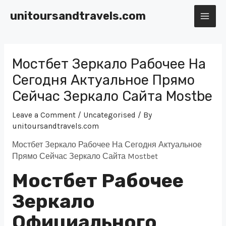
Skip
unitoursandtravels.com
to
MAI
content
ME
Мостбет Зеркало Рабочее На
Сегодня Актуальное Прямо
Сейчас Зеркало Сайта Mostbe
Leave a Comment
/
Uncategorised
/ By
unitoursandtravels.com
Мостбет Зеркало Рабочее На Сегодня Актуальное
Прямо Сейчас Зеркало Сайта Mostbet
Мостбет Рабочее
Зеркало
Официального