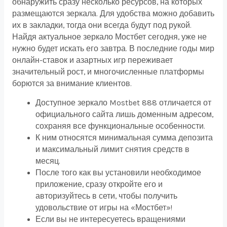
обнаружить сразу несколько ресурсов, на которых
размещаются зеркала. Для удобства можно добавить
их в закладки, тогда они всегда будут под рукой.
Найдя актуальное зеркало Мостбет сегодня, уже не
нужно будет искать его завтра. В последние годы мир
онлайн-ставок и азартных игр переживает
значительный рост, и многочисленные платформы
борются за внимание клиентов.
Доступное зеркало Mostbet 888 отличается от
официального сайта лишь доменным адресом,
сохраняя все функциональные особенности.
К ним относятся минимальная сумма депозита
и максимальный лимит снятия средств в
месяц.
После того как вы установили необходимое
приложение, сразу откройте его и
авторизуйтесь в сети, чтобы получить
удовольствие от игры на «Мостбет»!
Если вы не интересуетесь вращениями