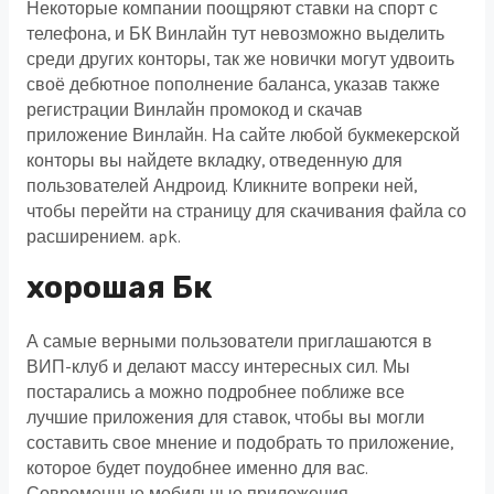
Некоторые компании поощряют ставки на спорт с
телефона, и БК Винлайн тут невозможно выделить
среди других конторы, так же новички могут удвоить
своё дебютное пополнение баланса, указав также
регистрации Винлайн промокод и скачав
приложение Винлайн. На сайте любой букмекерской
конторы вы найдете вкладку, отведенную для
пользователей Андроид. Кликните вопреки ней,
чтобы перейти на страницу для скачивания файла со
расширением. apk.
хорошая Бк
А самые верными пользователи приглашаются в
ВИП-клуб и делают массу интересных сил. Мы
постарались а можно подробнее поближе все
лучшие приложения для ставок, чтобы вы могли
составить свое мнение и подобрать то приложение,
которое будет поудобнее именно для вас.
Современные мобильные приложения