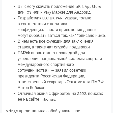
Вы смогу скачать приложение БК в AppStore
дли iOS или и Play Маркет для Андроид.
Разработчик LLC BK PARI указал, только
в соответствии с политики
конфиденциальности приложения данные
могут обрабатываться так, как” “описано ниже.
В нем есть все функции для заключения
ставок, а также чат службы поддержки.
ПМЭФ вновь станет площадкой для
укрепления национальной системы спорта и
международного спортивного
сотрудничества», — заявил советник
президента Российская Федерации,
ответственный секретарь Оргкомитета ПМЭФ
Антон Кобяков.
Отличная акция с фрибетом на 2222, поисках
ее на сайте hibonus.
Vringe представляла собой уникальное