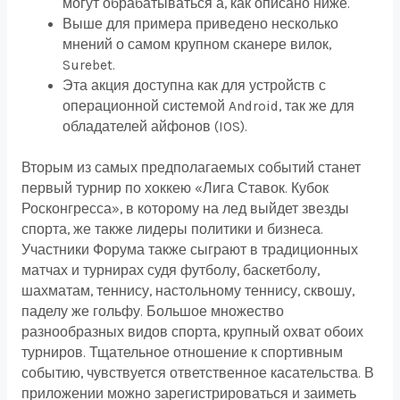
могут обрабатываться а, как описано ниже.
Выше для примера приведено несколько
мнений о самом крупном сканере вилок,
Surebet.
Эта акция доступна как для устройств с
операционной системой Android, так же для
обладателей айфонов (IOS).
Вторым из самых предполагаемых событий станет
первый турнир по хоккею «Лига Ставок. Кубок
Росконгресса», в которому на лед выйдет звезды
спорта, же также лидеры политики и бизнеса.
Участники Форума также сыграют в традиционных
матчах и турнирах судя футболу, баскетболу,
шахматам, теннису, настольному теннису, сквошу,
паделу же гольфу. Большое множество
разнообразных видов спорта, крупный охват обоих
турниров. Тщательное отношение к спортивным
событию, чувствуется ответственное касательства. В
приложении можно зарегистрироваться и заиметь