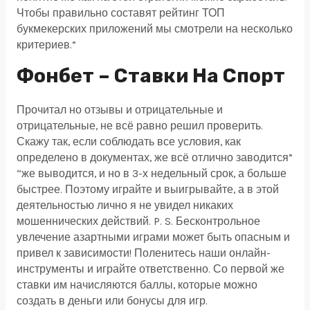
Чтобы правильно составят рейтинг ТОП
букмекерских приложений мы смотрели на несколько
критериев.”
Фонбет – Ставки На Спор‪т‬
Прочитал но отзывы и отрицательные и
отрицательные, не всё равно решил проверить.
Скажу так, если соблюдать все условия, как
определено в документах, же всё отлично заводится”
“же выводится, и но в 3-х недельный срок, а больше
быстрее. Поэтому играйте и выигрывайте, а в этой
деятельностью лично я не увидел никаких
мошеннических действий. P. S. Бесконтрольное
увлечение азартными играми может быть опасным и
привел к зависимости! Поленитесь наши онлайн-
инструменты и играйте ответственно. Со первой же
ставки им начисляются баллы, которые можно
создать в деньги или бонусы для игр.