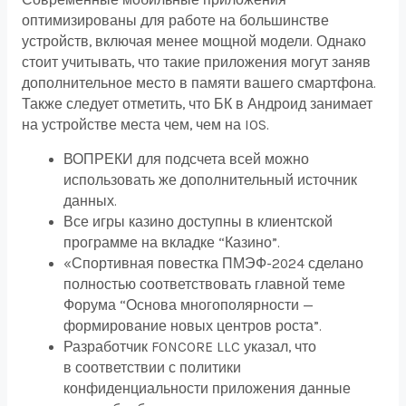
оптимизированы для работе на большинстве
устройств, включая менее мощной модели. Однако
стоит учитывать, что такие приложения могут заняв
дополнительное место в памяти вашего смартфона.
Также следует отметить, что БК в Андроид занимает
на устройстве места чем, чем на IOS.
ВОПРЕКИ для подсчета всей можно
использовать же дополнительный источник
данных.
Все игры казино доступны в клиентской
программе на вкладке “Казино”.
«Спортивная повестка ПМЭФ-2024 сделано
полностью соответствовать главной теме
Форума “Основа многополярности —
формирование новых центров роста”.
Разработчик FONCORE LLC указал, что
в соответствии с политики
конфиденциальности приложения данные