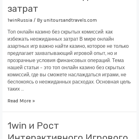
затрат
1winRussia
/ By
unitoursandtravels.com
Топ онлайн казино без скрытых комиссий: как
избежать неожиданных затрат В мире онлайн
азартных игр важно найти казино, которое не только
предлагает захватывающий игровой опыт, но и
прозрачные условия финансовых операций. Тема
нашей статьи – это топ онлайн казино без скрытых
комиссий, где вы сможете наслаждаться играми, не
беспокоясь о неожиданных расходах. Основная цель
таких …
Топ
Read More »
онлайн
казино
без
1win и Рост
скрытых
Интерактивного Игрового
комиссий: