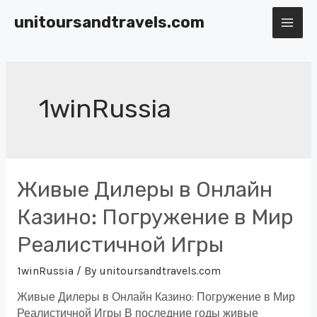
Skip
unitoursandtravels.com
to
MAI
content
ME
1winRussia
Живые Дилеры в Онлайн
Казино: Погружение в Мир
Реалистичной Игры
1winRussia
/ By
unitoursandtravels.com
Живые Дилеры в Онлайн Казино: Погружение в Мир
Реалистичной Игры В последние годы живые