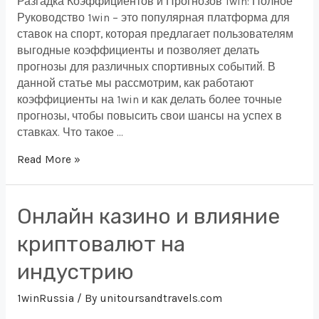
Разгадка Коэффициентов и Прогнозов 1win: Полное
Руководство 1win – это популярная платформа для
ставок на спорт, которая предлагает пользователям
выгодные коэффициенты и позволяет делать
прогнозы для различных спортивных событий. В
данной статье мы рассмотрим, как работают
коэффициенты на 1win и как делать более точные
прогнозы, чтобы повысить свои шансы на успех в
ставках. Что такое …
Разгадка
Read More »
Коэффициентов
и
Прогнозов
Онлайн казино и влияние
1win:
криптовалют на
Полное
Руководство
индустрию
1winRussia
/ By
unitoursandtravels.com