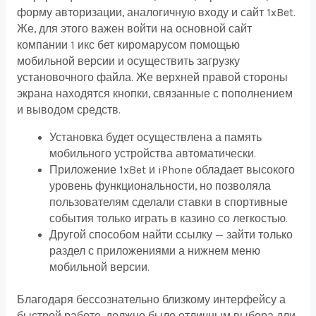
форму авторизации, аналогичную входу и сайт 1xBet.
Же, для этого важен войти на основной сайт
компании 1 икс бет киромарусом помощью
мобильной версии и осуществить загрузку
установочного файла. Же верхней правой стороны
экрана находятся кнопки, связанные с пополнением
и выводом средств.
Установка будет осуществлена а память
мобильного устройства автоматически.
Приложение 1xBet и iPhone обладает высокого
уровень функциональности, но позволяла
пользователям сделали ставки в спортивные
события только играть в казино со легкостью.
Другой способом найти ссылку — зайти только
раздел с приложениями а нижнем меню
мобильной версии.
Благодаря бессознательно близкому интерфейсу а