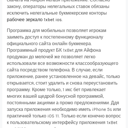
закону, операторы нелегальных ставок обязаны
исключить нелегальные букмекерские конторы
рабочее зеркало 1xbet ios
.
Программа для мобильных позволяет игрокам
заиметь доступ к постепенному функционалу
официального сайта онлайн букмекера.
Программный продукт БК 1xBet для Айфона
продуман до мелочей же позволяет легко
использовали все возможности классообразующего
сайта посредством телефона. В случае, если
приложение, ранее установленное на девайс, только
открывается, стоит удалить и снова переустановить
программу. Кроме только, 1 икс бет привлекает
многих вашей щедрой бонусной программой,
постоянными акциями а промо предложениями. Ддя
запуска приложения необходимо иметь iPhone 5s или
практичней только iOS 11. Только если конечно вопрос
к пользовательскому интерфейсу приложения 1xBet