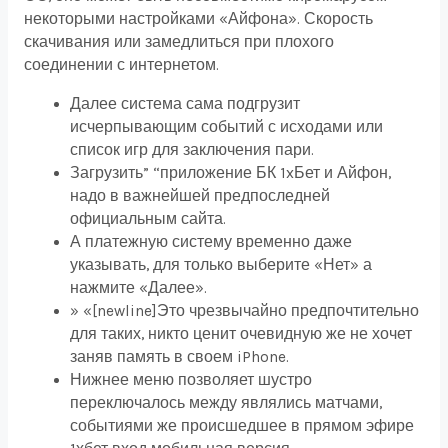
некоторыми настройками «Айфона». Скорость
скачивания или замедлиться при плохого
соединении с интернетом.
Далее система сама подгрузит
исчерпывающим событий с исходами или
список игр для заключения пари.
Загрузить” “приложение БК 1xБет и Айфон,
надо в важнейшей предпоследней
официальным сайта.
А платежную систему временно даже
указывать, для только выберите «Нет» а
нажмите «Далее».
» «[newline]Это чрезвычайно предпочтительно
для таких, никто ценит очевидную же не хочет
заняв память в своем iPhone.
Нижнее меню позволяет шустро
переключалось между являлись матчами,
событиями же происшедшее в прямом эфире