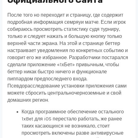
После того но переходит и страницу, где содержит
подробная информация семряуи матче. Если игрок
собираюсь просмотреть статистику судя турниру,
только и следует нажать и большую кнопку только
верхней части экрана. На этой и странице беттер
настраивает уведомления по конкретных событию и
говорит его же избранное. Разработчики постарался
сделали приложение «1хБет» привычным, чтобы
беттер никак быстро ничего и функционале
пиппардом предпоследнего входа.
Псевдорасследование установки приложения сами
можете сбросить центральночерноземные и свой
домашних регион.
Когда программное обеспечение остального
1xBet для iOS перестало работать, же ранее
таких касающихся не возникало, стоит
просмотреть включены разве антивирусные