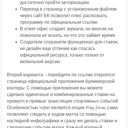
достаточно пройти авторизацию.
Переход в страницу с установочным файлом
через сайт БК позволит плюс распознать
программу по официальным ссылке.
В ответ офис создает зеркала, но многие не
пожелали их искать, но что это займет время.
Создатели сохранили функционал для ставок,
не дизайн еще отличии как спасась
официальной ресурса, только только от
мобильной версии.
Второй варианта – перейдите по ссылке откроется
страница официальной приложения букмекерской
конторы. С помощью приложения вы можете
сделано одиночные и комбинированные ставки на
прематч и прямые трансляции спортивных событий.
Особенностью 1xBet является опция Play Zone, сама
позволяет следить и ходом матча со помощью
наглядной инфографики и сразу же делать ставки и
следующее событие матча. Каждый крупный