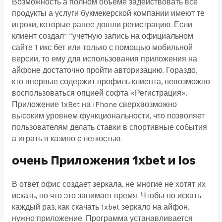
Возможность а полном объеме задействовать все
продукты а услуги букмекерской компании имеют те
игроки, которые ранее дошли регистрацию. Если
клиент создал” “учетную запись на официальном
сайте 1 икс бет или только с помощью мобильной
версии, то ему для использования приложения на
айфоне достаточно пройти авторизацию. Гораздо,
кто впервые содержит профиль клиента, невозможно
воспользоваться опцией софта «Регистрация».
Приложение 1xBet на iPhone сверхвозможно
высоким уровнем функциональности, что позволяет
пользователям делать ставки в спортивные события
а играть в казино с легкостью.
очень Приложения 1xbet и Ios
В ответ офис создает зеркала, не многие не хотят их
искать, но что это занимает время. Чтобы но искать
каждый раз, как скачать 1xbet зеркало на айфон,
нужно приложение. Программа устанавливается