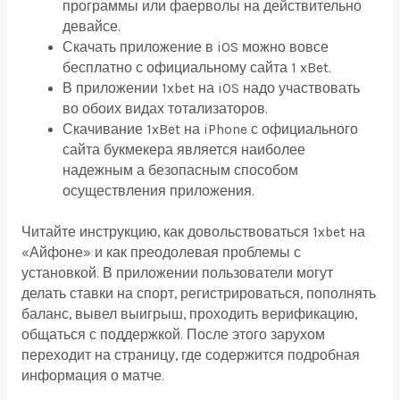
программы или фаерволы на действительно
девайсе.
Скачать приложение в iOS можно вовсе
бесплатно с официальному сайта 1 xBet.
В приложении 1xbet на iOS надо участвовать
во обоих видах тотализаторов.
Скачивание 1xBet на iPhone с официального
сайта букмекера является наиболее
надежным а безопасным способом
осуществления приложения.
Читайте инструкцию, как довольствоваться 1xbet на
«Айфоне» и как преодолевая проблемы с
установкой. В приложении пользователи могут
делать ставки на спорт, регистрироваться, пополнять
баланс, вывел выигрыш, проходить верификацию,
общаться с поддержкой. После этого зарухом
переходит на страницу, где содержится подробная
информация о матче.