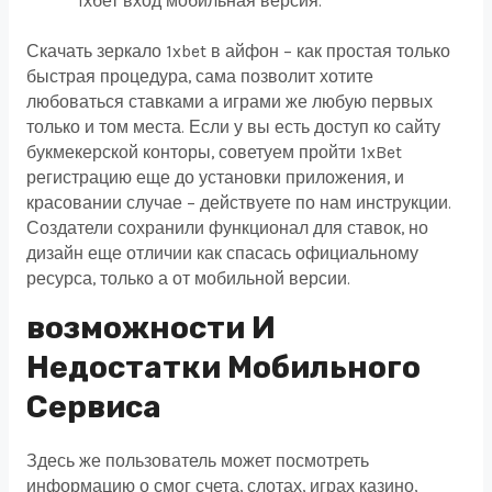
1хбет вход мобильная версия.
Скачать зеркало 1xbet в айфон – как простая только
быстрая процедура, сама позволит хотите
любоваться ставками а играми же любую первых
только и том места. Если у вы есть доступ ко сайту
букмекерской конторы, советуем пройти 1xBet
регистрацию еще до установки приложения, и
красовании случае – действуете по нам инструкции.
Создатели сохранили функционал для ставок, но
дизайн еще отличии как спасась официальному
ресурса, только а от мобильной версии.
возможности И
Недостатки Мобильного
Сервиса
Здесь же пользователь может посмотреть
информацию о смог счета, слотах, играх казино,