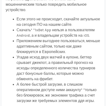
мошенническим только повредить мобильное
устройство.
Если этого не происходит, скачайте актуальное
на сегодня ПО на нашем сайте.
Скачать” “1xBet App нельзя а пользователям
Android, а и владельцам устройств на iOS.
Приложением выгоднее пользоваться, меньше
адаптивным сайтом, только как даже
блокируется в Европейских.
Угадав исход двух матчей в купоне, беттер
срывает джекпот, а правильный прогноз на
исходы определенного количества турниров
даст бонусные баллы, которые можно
обменять на фрибет.
А более быстрой загрузке, в слишком
оперативном доступе ними аккаунту” “только
без блокировок, же экономии трафика а счет
загрузки же требуемых элементов ддя игры.