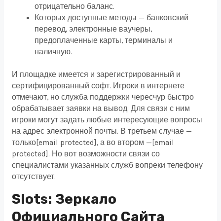
отрицательно баланс.
Которых доступные методы — банковский
перевод, электронные ваучеры,
предоплаченные карты, терминалы и
наличную.
И площадке имеется и зарегистрированный и
сертифицированный софт. Игроки в интернете
отмечают, но служба поддержки чересчур быстро
обрабатывает заявки на вывод. Для связи с ним
игроки могут задать любые интересующие вопросы
на адрес электронной почты. В третьем случае —
только[email protected], а во втором —[email
protected]. Но вот возможности связи со
специалистами указанных служб вопреки телефону
отсутствует.
Slots: Зеркало
Официального Сайта