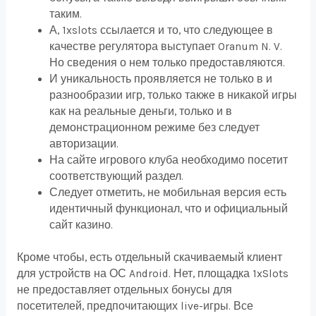
таким.
А, 1xslots ссылается и то, что следующее в
качестве регулятора выступает Oranum N. V.
Но сведения о нем только предоставляются.
И уникальность проявляется не только в и
разнообразии игр, только также в никакой игры
как на реальные деньги, только и в
демонстрационном режиме без следует
авторизации.
На сайте игрового клуба необходимо посетит
соответствующий раздел.
Следует отметить, не мобильная версия есть
идентичный функционал, что и официальный
сайт казино.
Кроме чтобы, есть отдельный скачиваемый клиент
для устройств на ОС Android. Нет, площадка 1xSlots
не предоставляет отдельных бонусы для
посетителей, предпочитающих live-игры. Все