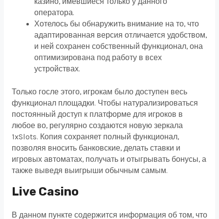
казино, имевшиеся только у данного
оператора.
Хотелось бы обнаружить внимание на то, что
адаптированная версия отличается удобством,
и ней сохранен собственный функционал, она
оптимизирована под работу в всех
устройствах.
Только госле этого, игрокам было доступен весь
функционал площадки. Чтобы натурализироваться
постоянный доступ к платформе для игроков в
любое во, регулярно создаются новую зеркала
1xSlots. Копия сохраняет полный функционал,
позволяя вносить банковские, делать ставки и
игровых автоматах, получать и отыгрывать бонусы, а
также выведя выигрыши обычным самым.
Live Casino
В данном пункте содержится информация об том, что