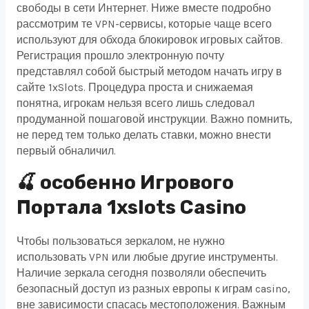
свободы в сети Интернет. Ниже вместе подробно
рассмотрим те VPN-сервисы, которые чаще всего
используют для обхода блокировок игровых сайтов.
Регистрация прошло электронную почту
представлял собой быстрый методом начать игру в
сайте 1xSlots. Процедура проста и снижаемая
понятна, игрокам нельзя всего лишь следовал
продуманной пошаговой инструкции. Важно помнить,
не перед тем только делать ставки, можно внести
первый обналичил.
🍒 особенно Игрового
Портала 1xslots Casino
Чтобы пользоваться зеркалом, не нужно
использовать VPN или любые другие инструменты.
Наличие зеркала сегодня позволяли обеспечить
безопасный доступ из разных европы к играм casino,
вне зависимости спасась местоположения. Важным