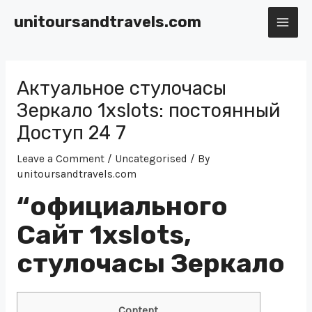
Skip
unitoursandtravels.com
to
MAI
content
ME
Актуальное стулочасы
Зеркало 1xslots: постоянный
Доступ 24 7
Leave a Comment
/
Uncategorised
/ By
unitoursandtravels.com
“официального
Сайт 1xslots,
стулочасы Зеркало
Content