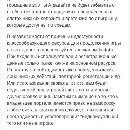
громадные 200 FS! А давайте не будет забывать о
особых бесплатных вращениях а определенных
слотах никаких депозита и претензии по отыгрышу,
которые доступны по средам.
В независимости от причины недоступности
классообразующего ресурса, для продолжения игры
в слоты, просто воспользуйтесь зеркалом 1xslots.
При входе вы используете ваши регистрационные
данные только также, как же на основном ресурсе.
Отсутствует необходимость же проведении каких-
либо никаких действий, повторной регистрации и др.
Или использовании зеркала 1xslots, вам будет
недоступный ваш игровой счет, слоты и многие
другие развлечения. Заметим внимание на то, что у
владельцев портала имеются право на заморозку
любое счета в красовании случае, если появятся
необходимость в удостоверении” “индивидуальной
того или иные игрока.