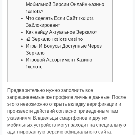
Мобильной Версии Онлайн-казино
1xslots?
Что сделать Если Сайт 1xslots
Заблокирован?
Как найду Актуальное Зеркало?
🍒 Зеркало 1xslots Casino
Игры И Бонусы Доступные Через
Зеркало
Игровой Ассортимент Казино
1хслотс
Предварительно нужно заполнить все
запрашиваемые же профиле личные данные. После
этого невозможно открыть вкладку верификации и
произвести действий согласно приведенным там
указаниям. Владельцы смартфонов и других
мобильных устройств могут заходит на специальную
адаптированную версию официального сайта.