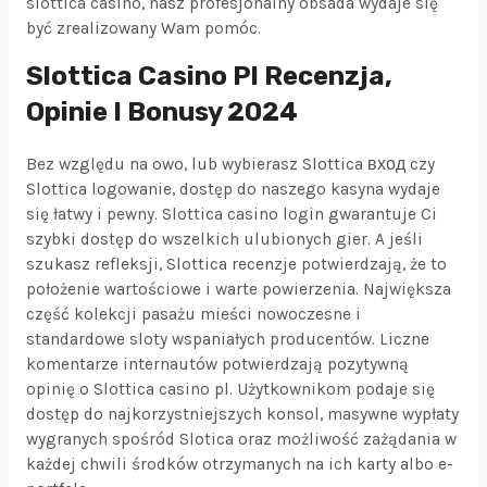
slottica casino, nasz profesjonalny obsada wydaje się
być zrealizowany Wam pomóc.
Slottica Casino Pl Recenzja,
Opinie I Bonusy 2024
Bez względu na owo, lub wybierasz Slottica вход czy
Slottica logowanie, dostęp do naszego kasyna wydaje
się łatwy i pewny. Slottica casino login gwarantuje Ci
szybki dostęp do wszelkich ulubionych gier. A jeśli
szukasz refleksji, Slottica recenzje potwierdzają, że to
położenie wartościowe i warte powierzenia. Największa
część kolekcji pasażu mieści nowoczesne i
standardowe sloty wspaniałych producentów. Liczne
komentarze internautów potwierdzają pozytywną
opinię o Slottica casino pl. Użytkownikom podaje się
dostęp do najkorzystniejszych konsol, masywne wypłaty
wygranych spośród Slotica oraz możliwość zażądania w
każdej chwili środków otrzymanych na ich karty albo e-