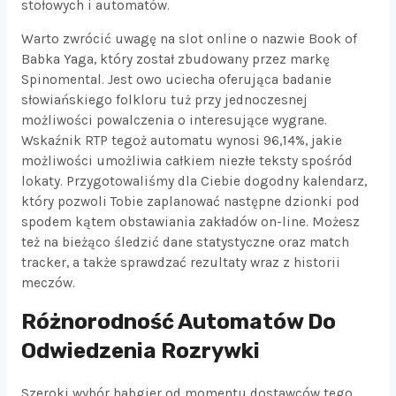
stołowych i automatów.
Warto zwrócić uwagę na slot online o nazwie Book of
Babka Yaga, który został zbudowany przez markę
Spinomental. Jest owo uciecha oferująca badanie
słowiańskiego folkloru tuż przy jednoczesnej
możliwości powalczenia o interesujące wygrane.
Wskaźnik RTP tegoż automatu wynosi 96,14%, jakie
możliwości umożliwia całkiem niezłe teksty spośród
lokaty. Przygotowaliśmy dla Ciebie dogodny kalendarz,
który pozwoli Tobie zaplanować następne dzionki pod
spodem kątem obstawiania zakładów on-line. Możesz
też na bieżąco śledzić dane statystyczne oraz match
tracker, a także sprawdzać rezultaty wraz z historii
meczów.
Różnorodność Automatów Do
Odwiedzenia Rozrywki
Szeroki wybór habgier od momentu dostawców tego