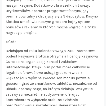
najlepszych promocji, która oczekuje zawodników w
naszym kasynie. Dodatkowo dla wszelkich świeżych
użytkowników, operator przygotował fascynujący
premia powitalny składający się z 3 depozytów. Kasyno
Slottica umożliwia naszym graczom hojny system
bonusów i reklamy, w których można wygrać nie tylko
nagrody pieniężne.
\e\e\e
Działająca od roku kalendarzowego 2019 internetowa
podest kasynowa Slottica otrzymała licencję kasynową
Curacao na organizację konsol i zakładów
internetowego. Dzięki nim portal może całkowicie
legalnie oferować swe usługi graczom wraz z
większości krajów na świecie. Ten modus pozwala
gościom grać ze smartfonów, tabletów, niezależnie od
układu operacyjnego, na którym działają. Wszystkie
zabawy są niezależnie audytowane, oferując
kontrahentom wyłącznie stabilne działanie
oprogramowania, niezależność generatora liczb