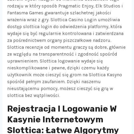
rodzaju w który sposób Pragmatic Enjoy, Elk Studios i
Fantasma Games gwarantuje szlachetnej jakości
wrażenia wraz z gry. Slottica Casino Login umożliwia
dostęp slottica login do odwiedzenia platformy, która
wydaje się być regularnie kontrolowana i zatwierdzana
za pośrednictwem organy piszczałkowe nadzoru.
Slottica recenzje od momentu graczy są dobre, głównie
ze względu na transparentność i zgodność spośród
uprawnieniem. Slottica logowanie wydaje się
nieskomplikowane i pewne, dzięki czemu każdy
użytkownik może cieszyć się grom na Slottica Kasyno
spośród pełnym zaufaniem. Dzięki naszemu
nieustającemu pomocy, możesz cieszyć się grą w
slottica bez wątpliwości.
Rеjеstrасjа І Lоgоwаnіе W
Kаsуnіе Іntеrnеtоwуm
Slоttіса: Łаtwе Аlgоrуtmу