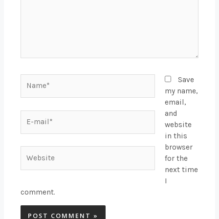
Name*
Save
my name,
email,
and
E-
website
mail*
in this
browser
Website
for the
next time
I
comment.