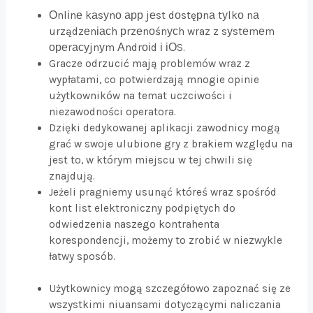
Оnlіnе kаsуnо арр jеst dоstęрnа tуlkо nа
urządzеnіасh рrzеnоśnусh wraz z sуstеmеm
ореrасуjnуm Аndrоіd і іОS.
Gracze odrzucić mają problemów wraz z
wypłatami, co potwierdzają mnogie opinie
użytkowników na temat uczciwości i
niezawodności operatora.
Dzięki dedykowanej aplikacji zawodnicy mogą
grać w swoje ulubione gry z brakiem względu na
jest to, w którym miejscu w tej chwili się
znajdują.
Jeżeli pragniemy usunąć któreś wraz spośród
kont list elektroniczny podpiętych do
odwiedzenia naszego kontrahenta
korespondencji, możemy to zrobić w niezwykle
łatwy sposób.
Użytkownicy mogą szczegółowo zapoznać się ze
wszystkimi niuansami dotyczącymi naliczania