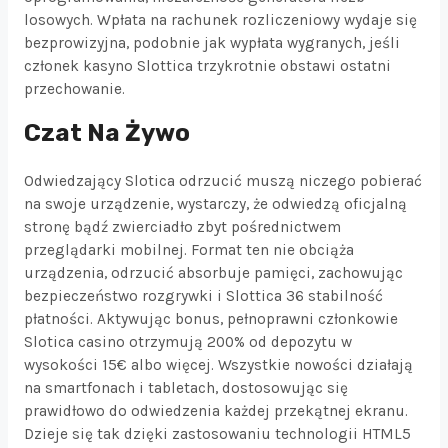
losowych. Wpłata na rachunek rozliczeniowy wydaje się
bezprowizyjna, podobnie jak wypłata wygranych, jeśli
członek kasyno Slottica trzykrotnie obstawi ostatni
przechowanie.
Czat Na Żywo
Odwiedzający Slotica odrzucić muszą niczego pobierać
na swoje urządzenie, wystarczy, że odwiedzą oficjalną
stronę bądź zwierciadło zbyt pośrednictwem
przeglądarki mobilnej. Format ten nie obciąża
urządzenia, odrzucić absorbuje pamięci, zachowując
bezpieczeństwo rozgrywki i Slottica 36 stabilność
płatności. Aktywując bonus, pełnoprawni członkowie
Slotica casino otrzymują 200% od depozytu w
wysokości 15€ albo więcej. Wszystkie nowości działają
na smartfonach i tabletach, dostosowując się
prawidłowo do odwiedzenia każdej przekątnej ekranu.
Dzieje się tak dzięki zastosowaniu technologii HTML5