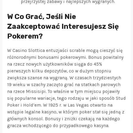
przejrzystej zabawy i najlepszych wygranych.
W Co Grać͏, Je͏śli Nie
Zaakceptować Interesujesz Się
Pokerem?
W Casino Slottica entuzjaści scrable mogą cieszyć się
różnorodnymi bonusami pokerowymi. Bonus powitalny
na rzecz nowych użytkowników sięga do 45%
pierwszych kilku depozytów, co w dużym stopniu
zwiększa szanse na wygraną. W czasach trzydziestych
19 wieku w szachy zaczęto grać na statkach parowych
na rzece Missisipi. To właśnie w tym miejscu pojawiły
się popularne wariacje, tego rodzaju w jaki sposób Stud
Poker i Hold’em. W 1925 r. w Las Vegas otwarto na
wstępie legalne kasyno, w którym poker stał się jedną z
głównych konsol. Bonusy i zniżki czekają na każdego
gracza wchodzącego do przypadkowego kasyna.