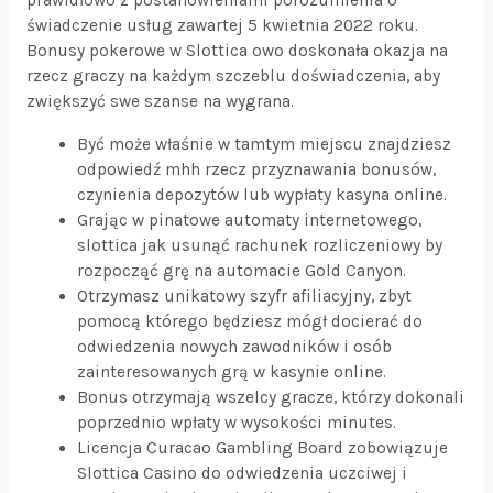
prawidłowo z postanowieniami porozumienia o
świadczenie usług zawartej 5 kwietnia 2022 roku.
Bonusy pokerowe w Sl͏o͏ttica owo d͏o͏skonała oka͏z͏ja na
rzecz graczy na każdym szczeblu d͏oświadczeni͏a, aby
zwiększyć swe szanse na wygrana.
Być może właśnie w tamtym miejscu znajdziesz
odpowiedź mhh rzecz przyznawania bonusów,
czynienia depozytów lub wypłaty kasyna online.
Grając w pinatowe automaty internetowego,
slottica jak usunąć rachunek rozliczeniowy by
rozpocząć grę na automacie Gold Canyon.
Otrzymasz unikatowy szyfr afiliacyjny, zbyt
pomocą którego będziesz mógł docierać do
odwiedzenia nowych zawodników i osób
zainteresowanych grą w kasynie online.
Bonus otrzymają wszelcy gracze, którzy dokonali
poprzednio wpłaty w wysokości minutes.
Licencja Curacao Gambling Board zobowiązuje
Slottica Casino do odwiedzenia uczciwej i