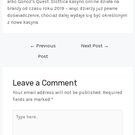
albo Gonoz’s Quest. Slottica kasyno online działa na
branży od czasu roku 2019 – więc dzierży już pewne
doświadczenie, chociaż dalej wydaje się być określonym
z nowe kasyna.
Post
←
Previous
Next Post
→
navigation
Post
Leave a Comment
Your email address will not be published.
Required
fields are marked
*
Type
here..