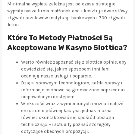
Minimalna wypłata zależna jest od czasu strategie
wypłaty nasza firma małżonek and i kosztuje dwie stówy
zł gwoli przelewów instytucji bankowych i 700 zł gwoli
Jeton.
Które To Metody Płatności Są
Akceptowane W Kasyno Slottica?
Warto również zapoznać się z slottica opinie, aby
dowiedzieć się, jakim sposobem inni fani
oceniają nasze usługi i poparcie.
Dzięki sprawnym technologiom, każde sprawy i
informacje osobowe są gromadzone poprzednio
niepowołanym dostępem.
Większość wraz z wymienionych można znaleźć
em stronie głównej kas yna, jednak można
również skontaktować się spośród obsługą
techniczną» «i actually poznać szczegóły
dotyczące obecnych propozycji.