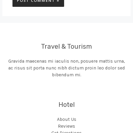
Travel & Tourism
Gravida maecenas mi iaculis non, posuere mattis urna,
ac risus sit porta nunc nibh dictum proin leo dolor sed
bibendum mi.
Hotel
About Us
Reviews