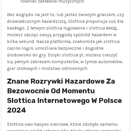
również zakładów muzycznych.
Bez względu na jest to, lub jesteś świeżym graczem, czy
doświadczonym hazardzistą, Slottica proponuje coś dla
każdego. Z łatwym slottica logowanie i slottica вход,
możesz zacząć swoją przygodę spośród hazardem w
kilka sekund. Nasza platforma, znakomita jak slottica
casino login, umożliwia bezpieczne i dogodne
środowisko do gry. Dzięki slottica pl, możesz cieszyć
się pełnym zakresem komputerów, w tymże automatów,
gier stołowych i mnóstwo odmiennych.
Znane Rozrywki Hazardowe Za
Bezowocnie Od Momentu
Slottica Internetowego W Polsce
2024
Slottica owo kasyno sieciowe, które zdobyło samemu
poważanie wśród internautów dzięki własnej rozmaitej