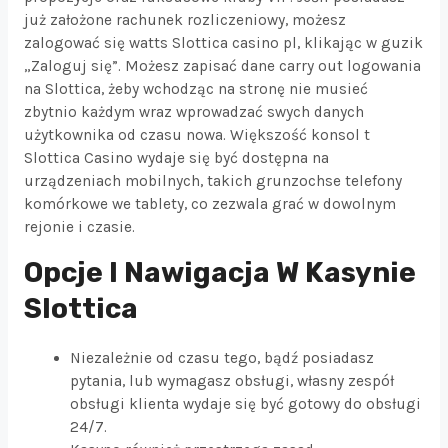
już założone rachunek rozliczeniowy, możesz
zalogować się watts Slottica casino pl, klikając w guzik
„Zaloguj się”. Możesz zapisać dane carry out logowania
na Slottica, żeby wchodząc na stronę nie musieć
zbytnio każdym wraz wprowadzać swych danych
użytkownika od czasu nowa. Większość konsol t
Slottica Casino wydaje się być dostępna na
urządzeniach mobilnych, takich grunzochse telefony
komórkowe we tablety, co zezwala grać w dowolnym
rejonie i czasie.
Opcje I Nawigacja W Kasynie
Slottica
Niezależnie od czasu tego, bądź posiadasz
pytania, lub wymagasz obsługi, własny zespół
obsługi klienta wydaje się być gotowy do obsługi
24/7.