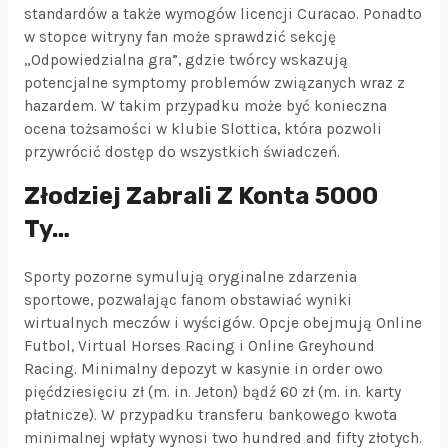
standardów a także wymogów licencji Curacao. Ponadto
w stopce witryny fan może sprawdzić sekcję
„Odpowiedzialna gra”, gdzie twórcy wskazują
potencjalne symptomy problemów związanych wraz z
hazardem. W takim przypadku może być konieczna
ocena tożsamości w klubie Slottica, która pozwoli
przywrócić dostęp do wszystkich świadczeń.
Złodziej Zabrali Z Konta 5000
Ty…
Sporty pozorne symulują oryginalne zdarzenia
sportowe, pozwalając fanom obstawiać wyniki
wirtualnych meczów i wyścigów. Opcje obejmują Online
Futbol, Virtual Horses Racing i Online Greyhound
Racing. Minimalny depozyt w kasynie in order owo
pięćdziesięciu zł (m. in. Jeton) bądź 60 zł (m. in. karty
płatnicze). W przypadku transferu bankowego kwota
minimalnej wpłaty wynosi two hundred and fifty złotych.