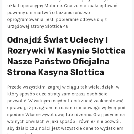
układ operacyjny Mobilne. Gracze nie zaakceptować
powinny się martwić o bezpieczeństwo
oprogramowania, jeśli pobieranie odbywa się z
urzędowej strony Slottica 46.
Odnajdź Świat Uciechy I
Rozrywki W Kasynie Slottica
Nasze Państwo Oficjalna
Strona Kasyna Slottica
Przede wszystkim, zagraj w ciągu tak wiele, dzięki w
który sposób dużo straty zamierzasz osobiście
pozwolić. W żadnym incydentu odrzucić zaakceptować
sprawiaj, iż przegrane na casino sieciowego wpłyną pod
spodem Własne żywot swej lub rdzenne. Graj jedynie na
wolnych chwilach w jaki sposób i również nie pozwól,
aby działo czujności jest wszystkie dane to wydatkiem