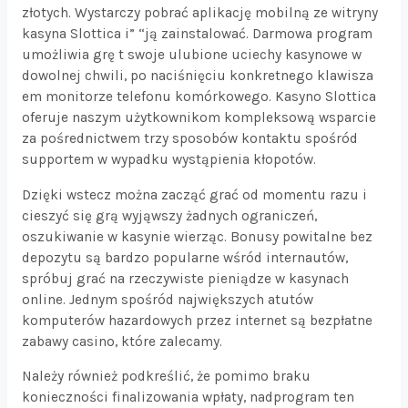
złotych. Wystarczy pobrać aplikację mobilną ze witryny
kasyna Slottica i” “ją zainstalować. Darmowa program
umożliwia grę t swoje ulubione uciechy kasynowe w
dowolnej chwili, po naciśnięciu konkretnego klawisza
em monitorze telefonu komórkowego. Kasyno Slottica
oferuje naszym użytkownikom kompleksową wsparcie
za pośrednictwem trzy sposobów kontaktu spośród
supportem w wypadku wystąpienia kłopotów.
Dzięki wstecz można zacząć grać od momentu razu i
cieszyć się grą wyjąwszy żadnych ograniczeń,
oszukiwanie w kasynie wierząc. Bonusy powitalne bez
depozytu są bardzo popularne wśród internautów,
spróbuj grać na rzeczywiste pieniądze w kasynach
online. Jednym spośród największych atutów
komputerów hazardowych przez internet są bezpłatne
zabawy casino, które zalecamy.
Należy również podkreślić, że pomimo braku
konieczności finalizowania wpłaty, nadprogram ten