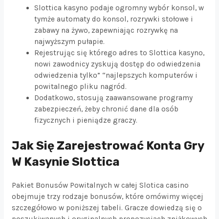
Slottica kasyno podaje ogromny wybór konsol, w
tymże automaty do konsol, rozrywki stołowe i
zabawy na żywo, zapewniając rozrywkę na
najwyższym pułapie.
Rejestrując się którego adres to Slottica kasyno,
nowi zawodnicy zyskują dostęp do odwiedzenia
odwiedzenia tylko” “najlepszych komputerów i
powitalnego pliku nagród.
Dodatkowo, stosują zaawansowane programy
zabezpieczeń, żeby chronić dane dla osób
fizycznych i pieniądze graczy.
Jak Się Zarejestrować Konta Gry
W Kasynie Slottica
Pakiet Bonusów Powitalnych w całej Slotica casino
obejmuje trzy rodzaje bonusów, które omówimy więcej
szczegółowo w poniższej tabeli. Gracze dowiedzą się o
poszukiwanych i oryginalnych propozycjach zniżkowych