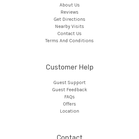
About Us
Reviews
Get Directions
Nearby Visits
Contact Us
Terms And Conditions
Customer Help
Guest Support
Guest Feedback
FAQs
Offers
Location
Contact