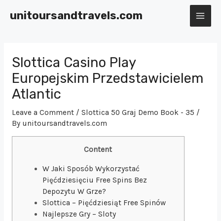
Skip
unitoursandtravels.com
to
MAI
content
ME
Slottica Casino Play
Europejskim Przedstawicielem
Atlantic
Leave a Comment
/
Slottica 50 Graj Demo Book - 35
/
By
unitoursandtravels.com
Content
W Jaki Sposób Wykorzystać
Pięćdziesięciu Free Spins Bez
Depozytu W Grze?
Slottica – Pięćdziesiąt Free Spinów
Najlepsze Gry – Sloty