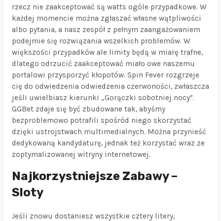
rzecz nie zaakceptować są watts ogóle przypadkowe. W
każdej momencie można zgłaszać własne wątpliwości
albo pytania, a nasz zespół z pełnym zaangażowaniem
podejmie się rozwiązania wszelkich problemów. W
większości przypadków ale limity będą w miarę trafne,
dlatego odrzucić zaakceptować miało owe naszemu
portalowi przysporzyć kłopotów. Spin Fever rozgrzeje
cię do odwiedzenia odwiedzenia czerwoności, zwłaszcza
jeśli uwielbiasz kierunki „Gorączki sobotniej nocy”.
GGBet zdaje się być zbudowane tak, abyśmy
bezproblemowo potrafili spośród niego skorzystać
dzięki ustrojstwach multimedialnych. Można przynieść
dedykowaną kandydaturę, jednak też korzystać wraz ze
zoptymalizowanej witryny internetowej.
Najkorzystniejsze Zabawy –
Sloty
Jeśli znowu dostaniesz wszystkie cztery litery,