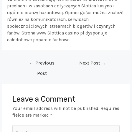
preclach i w zasobach dotyczących Slotica kasyno i
ogólnie branży hazardowej. Opinie gości można znaleźć
również na komunikatorach, serwisach
społecznościowych, streamach blogerów i czynnych
fanów. Strona www Slottica casino pl dysponuje
całodobowe poparcie fachowe.
Post
←
Previous
Next Post
→
navigation
Post
Leave a Comment
Your email address will not be published.
Required
fields are marked
*
Type