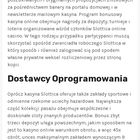
za pośrednictwem banery na portalu domowej i w
newsletterze mailowym kasyna. Program bonusowy
kasyna online obejmuje nagrody za depozyty, turnieje i
loterie organizowane wśród członków Slottica online
casino. W tego rodzaju przypadku partycypanci muszą
skorzystać spośród zwierciadła roboczego Slottica w
który sposób i również zalogować się pod spodem
własne prywatne weksel rozliczeniowy przez stronę
kopii.
Dostawcy Oprogramowania
Oprócz kasyna Slottica oferuje także zakłady sportowe i
odmienne rzekome uciechy hazardowe. Największa
część kolekcji pasażu obejmuje współczesne i
doskonałe sloty znanych producentów. Bonus zbyt
trzeci depozyt ulega powszechnym, jakim sposobem na
jest to kasyno online warunkom obrotu, a więc 45x
obrót, unces maksymalnym zakładem wynoszącym 9