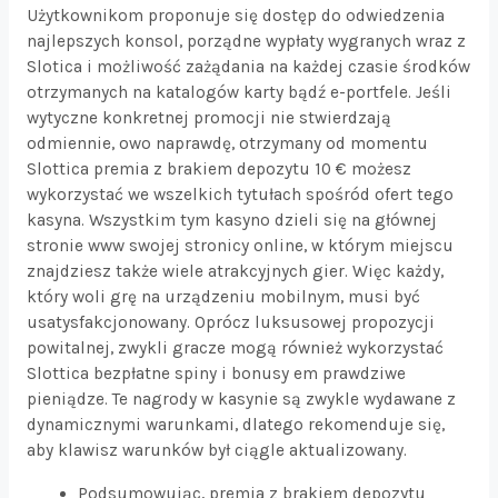
Użytkownikom proponuje się dostęp do odwiedzenia
najlepszych konsol, porządne wypłaty wygranych wraz z
Slotica i możliwość zażądania na każdej czasie środków
otrzymanych na katalogów karty bądź e-portfele. Jeśli
wytyczne konkretnej promocji nie stwierdzają
odmiennie, owo naprawdę, otrzymany od momentu
Slottica premia z brakiem depozytu 10 € możesz
wykorzystać we wszelkich tytułach spośród ofert tego
kasyna. Wszystkim tym kasyno dzieli się na głównej
stronie www swojej stronicy online, w którym miejscu
znajdziesz także wiele atrakcyjnych gier. Więc każdy,
który woli grę na urządzeniu mobilnym, musi być
usatysfakcjonowany. Oprócz luksusowej propozycji
powitalnej, zwykli gracze mogą również wykorzystać
Slottica bezpłatne spiny i bonusy em prawdziwe
pieniądze. Te nagrody w kasynie są zwykle wydawane z
dynamicznymi warunkami, dlatego rekomenduje się,
aby klawisz warunków był ciągle aktualizowany.
Podsumowując, premia z brakiem depozytu