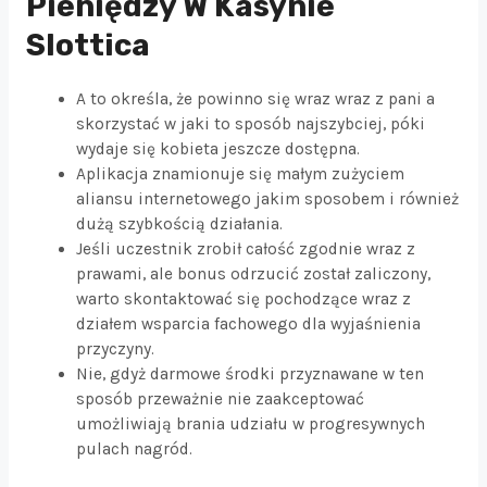
Pieniędzy W Kasynie
Slottica
A to określa, że powinno się wraz wraz z pani a
skorzystać w jaki to sposób najszybciej, póki
wydaje się kobieta jeszcze dostępna.
Aplikacja znamionuje się małym zużyciem
aliansu internetowego jakim sposobem i również
dużą szybkością działania.
Jeśli uczestnik zrobił całość zgodnie wraz z
prawami, ale bonus odrzucić został zaliczony,
warto skontaktować się pochodzące wraz z
działem wsparcia fachowego dla wyjaśnienia
przyczyny.
Nie, gdyż darmowe środki przyznawane w ten
sposób przeważnie nie zaakceptować
umożliwiają brania udziału w progresywnych
pulach nagród.