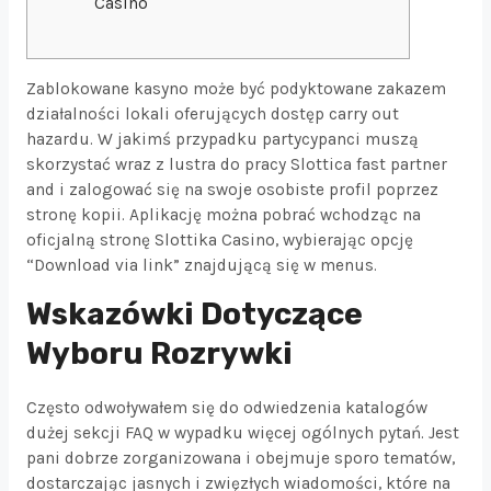
Casino
Zablokowane kasyno może być podyktowane zakazem
działalności lokali oferujących dostęp carry out
hazardu. W jakimś przypadku partycypanci muszą
skorzystać wraz z lustra do pracy Slottica fast partner
and i zalogować się na swoje osobiste profil poprzez
stronę kopii. Aplikację można pobrać wchodząc na
oficjalną stronę Slottika Casino, wybierając opcję
“Download via link” znajdującą się w menus.
Wskazówki Dotyczące
Wyboru Rozrywki
Często odwoływałem się do odwiedzenia katalogów
dużej sekcji FAQ w wypadku więcej ogólnych pytań. Jest
pani dobrze zorganizowana i obejmuje sporo tematów,
dostarczając jasnych i zwięzłych wiadomości, które na