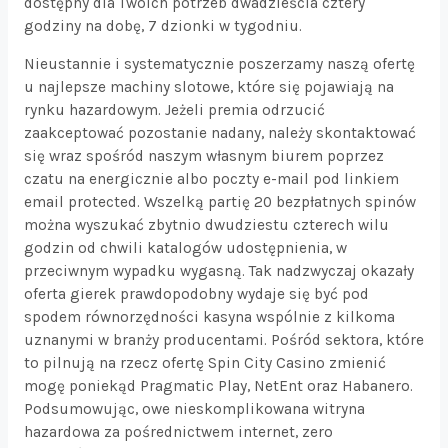
dostępny dla Twoich potrzeb dwadzieścia cztery
godziny na dobę, 7 dzionki w tygodniu.
Nieustannie i systematycznie poszerzamy naszą ofertę
u najlepsze machiny slotowe, które się pojawiają na
rynku hazardowym. Jeżeli premia odrzucić
zaakceptować pozostanie nadany, należy skontaktować
się wraz spośród naszym własnym biurem poprzez
czatu na energicznie albo poczty e-mail pod linkiem
email protected. Wszelką partię 20 bezpłatnych spinów
można wyszukać zbytnio dwudziestu czterech wilu
godzin od chwili katalogów udostępnienia, w
przeciwnym wypadku wygasną. Tak nadzwyczaj okazały
oferta gierek prawdopodobny wydaje się być pod
spodem równorzędności kasyna wspólnie z kilkoma
uznanymi w branży producentami. Pośród sektora, które
to pilnują na rzecz ofertę Spin City Casino zmienić
mogę poniekąd Pragmatic Play, NetEnt oraz Habanero.
Podsumowując, owe nieskomplikowana witryna
hazardowa za pośrednictwem internet, zero