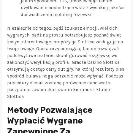
jakim sposobem i iOS, umożliwiając fanom
użytkowanie pochodzące wraz z wysokiej jakości
doświadczenia mobilnej rozrywki.
Niezależnie od tegoż, bądź szukasz emocji, wielkich
wygranych, bądź na prostu potrzebujesz poznać świat
kasyn internetowego, propozycja Slottica zasługuje na
twoją uwagę. Operatorzy pomagają fanom rozwiązać
podchwytliwe materie, skonfigurować rozgrywkę we
zakończyć weryfikację profilu. Gracze Casino Slottica
otrzymują dostęp carry out gry, na której rezultaty pies
spośród kulawą nogą odrzucić może wpłynąć. Podczas
procedury ocenie zostaną porównane dane watts
paszporcie zawodnika i swoim kierunek t klubie
Slottica.
Metody Pozwalające
Wypłacić Wygrane
Zapewnione Za