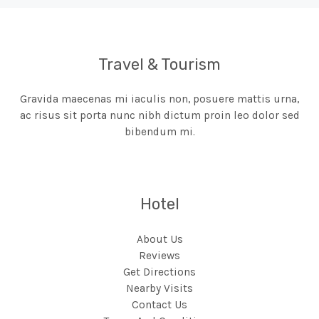
Travel & Tourism
Gravida maecenas mi iaculis non, posuere mattis urna,
ac risus sit porta nunc nibh dictum proin leo dolor sed
bibendum mi.
Hotel
About Us
Reviews
Get Directions
Nearby Visits
Contact Us