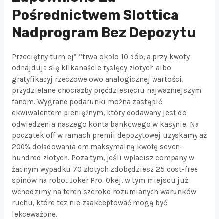
Pośrednictwem Slottica
Nadprogram Bez Depozytu
Przeciętny turniej” “trwa około 10 dób, a przy kwoty
odnajduje się kilkanaście tysięcy złotych albo
gratyfikacyj rzeczowe owo analogicznej wartości,
przydzielane chociażby pięćdziesięciu najważniejszym
fanom. Wygrane podarunki można zastąpić
ekwiwalentem pieniężnym, który dodawany jest do
odwiedzenia naszego konta bankowego w kasynie. Na
początek off w ramach premii depozytowej uzyskamy aż
200% doładowania em maksymalną kwotę seven-
hundred złotych. Poza tym, jeśli wpłacisz company w
żadnym wypadku 70 złotych zdobędziesz 25 cost-free
spinów na robot Joker Pro. Okej, w tym miejscu już
wchodzimy na teren szeroko rozumianych warunków
ruchu, które tez nie zaakceptować mogą być
lekceważone.