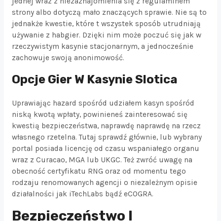
jednej wraz z niezaznajomienia się z regulaminem
strony albo dotyczą mało znaczących sprawie. Nie są to
jednakże kwestie, które t wszystek sposób utrudniają
używanie z habgier. Dzięki nim może poczuć się jak w
rzeczywistym kasynie stacjonarnym, a jednocześnie
zachowuje swoją anonimowość.
Opcje Gier W Kasynie Slotica
Uprawiając hazard spośród udziałem kasyn spośród
niską kwotą wpłaty, powinieneś zainteresować się
kwestią bezpieczeństwa, naprawdę naprawdę na rzecz
własnego rzetelna. Tutaj sprawdź głównie, lub wybrany
portal posiada licencję od czasu wspaniałego organu
wraz z Curacao, MGA lub UKGC. Też zwróć uwagę na
obecność certyfikatu RNG oraz od momentu tego
rodzaju renomowanych agencji o niezależnym opisie
działalności jak iTechLabs bądź eCOGRA.
Bezpieczeństwo I