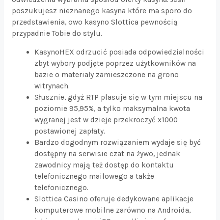
poszukujesz nieznanego kasyna które ma sporo do
przedstawienia, owo kasyno Slottica pewnością
przypadnie Tobie do stylu.
KasynoHEX odrzucić posiada odpowiedzialności
zbyt wybory podjęte poprzez użytkowników na
bazie o materiały zamieszczone na grono
witrynach.
Słusznie, gdyż RTP plasuje się w tym miejscu na
poziomie 95,95%, a tylko maksymalna kwota
wygranej jest w dzieje przekroczyć x1000
postawionej zapłaty.
Bardzo dogodnym rozwiązaniem wydaje się być
dostępny na serwisie czat na żywo, jednak
zawodnicy mają też dostęp do kontaktu
telefonicznego mailowego a także
telefonicznego.
Slottica Casino oferuje dedykowane aplikacje
komputerowe mobilne zarówno na Androida,