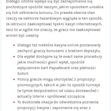
Dlatego istotne wydaje się być zaznajomienie się
pochodzące spośród naszym, jakim sposobem uosabia
się tok odbierania bonusu. Co prawda obecna stan
rzeczy na sektorze hazardowym wygląda w ten sposób,
że odrzucić zaakceptować tęskni kasyn internetowych,
lecz to w ogóle nie znaczy, że gracz nie zaakceptować
winien być uważny.
Dlatego też niektóre kasyna online postanowiły
zachęcić graczy bonusami z brakiem depozytu.
Dla wypłat dostępne są te exact same procedury
jakie możliwości gwoli wpłat, spośród
wyłączeniem kart Paysafecard oraz płatności
Sofort.
Polscy gracze mogą skorzystać z propozycji
promocyjnych, takich w jaki to sposób turnieje
(w tymże bezpośrednio od czasu dostawców) i
actually loterie i spróbować szczęścia.
To doskonała okazja do odwiedzenia poznania
propozycji kasyna i zapoznania się wraz z