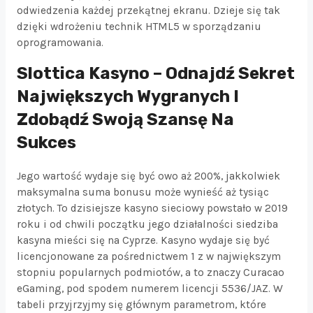
odwiedzenia każdej przekątnej ekranu. Dzieje się tak
dzięki wdrożeniu technik HTML5 w sporządzaniu
oprogramowania.
Slottica Kasyno – Odnajdź Sekret
Największych Wygranych I
Zdobądź Swoją Szansę Na
Sukces
Jego wartość wydaje się być owo aż 200%, jakkolwiek
maksymalna suma bonusu może wynieść aż tysiąc
złotych. To dzisiejsze kasyno sieciowy powstało w 2019
roku i od chwili początku jego działalności siedziba
kasyna mieści się na Cyprze. Kasyno wydaje się być
licencjonowane za pośrednictwem 1 z w największym
stopniu popularnych podmiotów, a to znaczy Curacao
eGaming, pod spodem numerem licencji 5536/JAZ. W
tabeli przyjrzyjmy się głównym parametrom, które