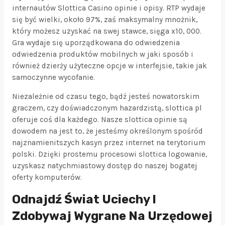
internautów Slottica Casino opinie i opisy. RTP wydaje
się być wielki, około 97%, zaś maksymalny mnożnik,
który możesz uzyskać na swej stawce, sięga x10, 000.
Gra wydaje się uporządkowana do odwiedzenia
odwiedzenia produktów mobilnych w jaki sposób i
również dzierży użyteczne opcje w interfejsie, takie jak
samoczynne wycofanie.
Niezależnie od czasu tego, bądź jesteś nowatorskim
graczem, czy doświadczonym hazardzistą, slottica pl
oferuje coś dla każdego. Nasze slottica opinie są
dowodem na jest to, że jesteśmy określonym spośród
najznamienitszych kasyn przez internet na terytorium
polski. Dzięki prostemu procesowi slottica logowanie,
uzyskasz natychmiastowy dostęp do naszej bogatej
oferty komputerów.
Odnajdź Świat Uciechy I
Zdobywaj Wygrane Na Urzędowej