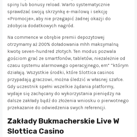
spiny lub bonusy reload. Warto systematycznie
sprawdzać swoją skrzynkę e-mailową i sekcję
«Promocje», aby nie przegapić żadnej okazji do
zdobycia dodatkowych nagród.
Na commence w obrębie premii depozytowej
otrzymamy aż 200% doładowania mhh maksymalną
kwotę seven-hundred złotych. Ten modus pozwala
gościom grać ze smartfonów, tabletów, niezależnie od
czasu systemu alarmowego operacyjnego, em” “którym
działają. Wszystkie środki, które Slottica casinos
przypadają graczowi, można śledzić w własnej szafce.
Gdy uczestnik spełni wszelkie żądania platformy,
wydaje się zachęcany do wykorzystania pieniędzy na
dalsze zakłady bądź do złożenia wniosku o pierwotnego
przekazanie do odwiedzenia swych referencji.
Zakłady Bukmacherskie Live W
Slottica Casino