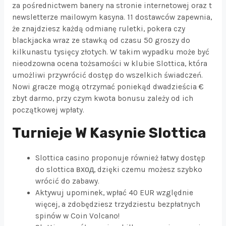
za pośrednictwem banery na stronie internetowej oraz t
newsletterze mailowym kasyna. 11 dostawców zapewnia,
że znajdziesz każdą odmianę ruletki, pokera czy
blackjacka wraz ze stawką od czasu 50 groszy do
kilkunastu tysięcy złotych. W takim wypadku może być
nieodzowna ocena tożsamości w klubie Slottica, która
umożliwi przywrócić dostęp do wszelkich świadczeń.
Nowi gracze mogą otrzymać poniekąd dwadzieścia €
zbyt darmo, przy czym kwota bonusu zależy od ich
początkowej wpłaty.
Turnieje W Kasynie Slottica
Slottica casino proponuje również łatwy dostęp
do slottica вход, dzięki czemu możesz szybko
wrócić do zabawy.
Aktywuj upominek, wpłać 40 EUR względnie
więcej, a zdobędziesz trzydziestu bezpłatnych
spinów w Coin Volcano!