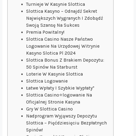
Turnieje W Kasynie Slottica
Slottica Kasyno – Odnajdź Sekret
Największych Wygranych I Zdobądź
Swoją Szansę Na Sukces
Premia Powitalny!
Slottica Casino Nasze Państwo ️
Logowanie Na Urzędowej Witrynie
Kasyno Slotica Pl 2024
Slottica Bonus Z Brakiem Depozytu:
50 Spinów Na Starburst
Loterie W Kasynie Slottica
Slottica Logowanie
Łatwe Wpłaty I Szybkie Wypłaty”
Slottica Casino⭐logowanie Na
Oficjalnej Stronie Kasyna
Gry W Slottica Casino
Nadprogram Wyjąwszy Depozytu
Slottica – Pięćdziesięciu Bezpłatnych
Spinów!