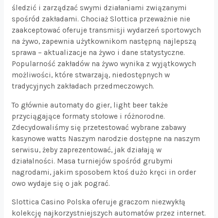
śledzić i zarządzać swymi działaniami związanymi
spośród zakładami. Chociaż Slottica przeważnie nie
zaakceptować oferuje transmisji wydarzeń sportowych
na żywo, zapewnia użytkownikom następną najlepszą
sprawa – aktualizacje na żywo i dane statystyczne.
Popularność zakładów na żywo wynika z wyjątkowych
możliwości, które stwarzają, niedostępnych w
tradycyjnych zakładach przedmeczowych.
To głównie automaty do gier, light beer także
przyciągające formaty stołowe i różnorodne.
Zdecydowaliśmy się przetestować wybrane zabawy
kasynowe watts Naszym narodzie dostępne na naszym
serwisu, żeby zaprezentować, jak działają w
działalności. Masa turniejów spośród grubymi
nagrodami, jakim sposobem ktoś dużo kręci in order
owo wydaje się o jak pograć.
Slottica Casino Polska oferuje graczom niezwykłą
kolekcję najkorzystniejszych automatów przez internet.