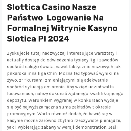
Slottica Casino Nasze
Państwo ️ Logowanie Na
Formalnej Witrynie Kasyno
Slotica Pl 2024
Zyskujecie tutaj nadzwyczaj interesujące warsztaty i
actually dostęp do odwiedzenia tysięcy lig i zawodów
spośród całego świata, nawet faktycznie niszowych jak
piłkarska inna liga Chin. Można też typować wyniki na
żywo, z” “kursami zmieniającymi się adekwatnie
spośród sytuacją em arenie. Aby wziąć udział watts
losowaniach, należy dokonać żądanego kwalifikującego
depozytu. Warunkiem wygranej w konkursach wydaje
się być najwyższa łączna suma zakładów t okresie
promocyjnym. Warto również dodać, że bawić się w
kasynie można zarówno zbytnio rzeczywiste pieniądze,
yak i wybierając zabawy w wersji demonstration. Jeśli