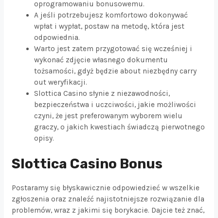
oprogramowaniu bonusowemu.
A jeśli potrzebujesz komfortowo dokonywać
wpłat i wypłat, postaw na metodę, która jest
odpowiednia.
Warto jest zatem przygotować się wcześniej i
wykonać zdjęcie własnego dokumentu
tożsamości, gdyż będzie about niezbędny carry
out weryfikacji.
Slottica Casino słynie z niezawodności,
bezpieczeństwa i uczciwości, jakie możliwości
czyni, że jest preferowanym wyborem wielu
graczy, o jakich kwestiach świadczą pierwotnego
opisy.
Slоttіса Саsіnо Воnus
Postaramy się błyskawicznie odpowiedzieć w wszelkie
zgłoszenia oraz znaleźć najistotniejsze rozwiązanie dla
problemów, wraz z jakimi się borykacie. Dajcie też znać,