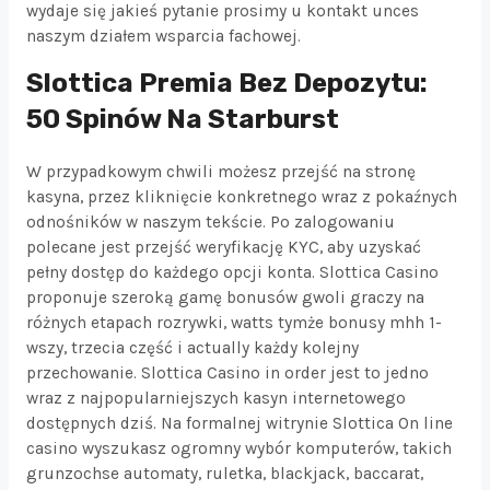
wydaje się jakieś pytanie prosimy u kontakt unces
naszym działem wsparcia fachowej.
Slottica Premia Bez Depozytu:
50 Spinów Na Starburst
W przypadkowym chwili możesz przejść na stronę
kasyna, przez kliknięcie konkretnego wraz z pokaźnych
odnośników w naszym tekście. Po zalogowaniu
polecane jest przejść weryfikację KYC, aby uzyskać
pełny dostęp do każdego opcji konta. Slottica Casino
proponuje szeroką gamę bonusów gwoli graczy na
różnych etapach rozrywki, watts tymże bonusy mhh 1-
wszy, trzecia część i actually każdy kolejny
przechowanie. Slottica Casino in order jest to jedno
wraz z najpopularniejszych kasyn internetowego
dostępnych dziś. Na formalnej witrynie Slottica On line
casino wyszukasz ogromny wybór komputerów, takich
grunzochse automaty, ruletka, blackjack, baccarat,