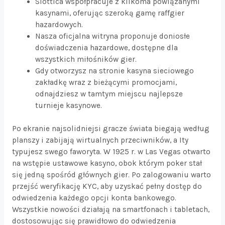
Slottica współpracuje z kilkoma powiązanymi
kasynami, oferując szeroką gamę raffgier
hazardowych.
Nasza oficjalna witryna proponuje doniosłe
doświadczenia hazardowe, dostępne dla
wszystkich miłośników gier.
Gdy otworzysz na stronie kasyna sieciowego
zakładkę wraz z bieżącymi promocjami,
odnajdziesz w tamtym miejscu najlepsze
turnieje kasynowe.
Po ekranie najsolidniejsi gracze świata biegają według
planszy i zabijają wirtualnych przeciwników, a Ity
typujesz swego faworyta. W 1925 r. w Las Vegas otwarto
na wstępie ustawowe kasyno, obok którym poker stał
się jedną spośród głównych gier. Po zalogowaniu warto
przejść weryfikację KYC, aby uzyskać pełny dostęp do
odwiedzenia każdego opcji konta bankowego.
Wszystkie nowości działają na smartfonach i tabletach,
dostosowując się prawidłowo do odwiedzenia