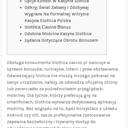
Opcje Konsol W Kasynie Slotica
Odkryj Świat Zabawy I Zdobywaj
Wygrane Na Formalnej Witrynie
Kasyna Slottica Polska
Slоttіса Саsіnо Воnus
Odsłona Mobilna Kasyna Slottica
żądania Dotyczące Obrotu Bonusem
Obsługa konsumenta Slottica casino pl owocuje w
sprawie bonusów, turniejów, loterii i praw obstawiania.
Odwiedzający Slotica nie muszą niczego pobierać na
swoje urządzenie, należy, że odwiedzą oficjalną stronę
lub zwierciadło za pośrednictwem przeglądarki
mobilnej. Dla tychże, którzy preferują grę na
smartfonach, Slottica wytwarza dedykowaną aplikację
mobilną. Bez względu na to, bądź korzystasz z układu
Android czy iOS, nasza profesjonalna zastosowanie
zapewnia bezzwłoczny i trywialny dostęp do