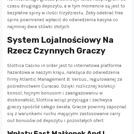
czasu drugiego depozytu, a w tym momencie są jest to
bezpłatne spiny w ilości trzydziestu. Żeby odebrać free
spins powinieneś wpłacić do odwiedzenia kasyna co
najmniej dwie stówki złotych.
System Lojalnościowy Na
Rzecz Czynnych Graczy
Slottica Casino in order jest to internetowa platforma
hazardowa w naszym kraju, należąca do odwiedzenia
firmy Atlantic Management B. Versus., regulowanej za
pośrednictwem Curacao. Dzięki rozlicznej kolekcji
konsol, hojnym bonusom i zaangażowaniu w
doskonałość, Slottica wciąż przyciąga i zachwyca
graczy spośród całego świata. Gracze powinny zapoznać
się z warunkami ruchu mającymi zastosowanie carry
out bonusów od depozytu i pozostałych ofert.
Wpłaty Fast Małżonek And I