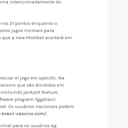
 uma intencionadamente do
nos 21 pontos enquanto o
pelos jogos normais para
as que a new Mostbet aceitará em
eciar el jogo em specific. Na
 cassino que são divididos em
 incluindo jackpot feature,
ftware program Yggdrasil,
bet. Os usuários nacionais podem
-brasil-cassino.com/
.
onível para os usuários ag