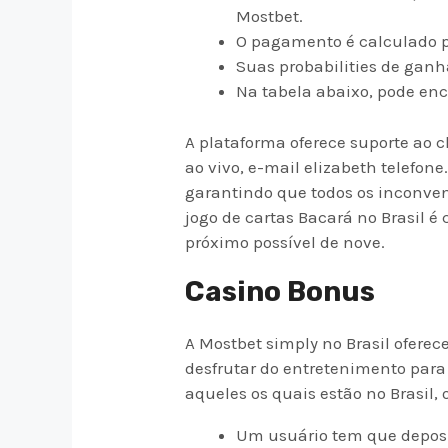
Mostbet.
O pagamento é calculado p
Suas probabilities de gan
Na tabela abaixo, pode enc
A plataforma oferece suporte ao c
ao vivo, e-mail elizabeth telefon
garantindo que todos os inconven
jogo de cartas Bacará no Brasil é
próximo possível de nove.
Casino Bonus
A Mostbet simply no Brasil ofere
desfrutar do entretenimento para
aqueles os quais estão no Brasil,
Um usuário tem que deposi