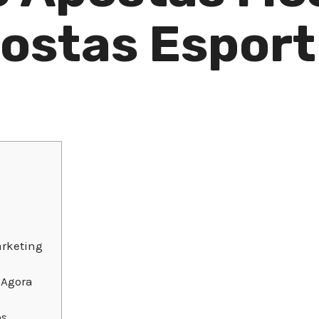
ostas Esport
rketing
 Agora
os