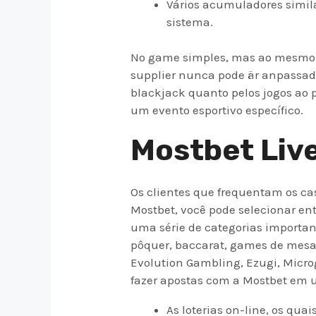
Vários acumuladores simi
sistema.
No game simples, mas ao mesmo t
supplier nunca pode är anpassad
blackjack quanto pelos jogos ao 
um evento esportivo específico.
Mostbet Liv
Os clientes que frequentam os cas
Mostbet, você pode selecionar en
uma série de categorias important
pôquer, baccarat, games de mesa 
Evolution Gambling, Ezugi, Micro
fazer apostas com a Mostbet em 
As loterias on-line, os qua