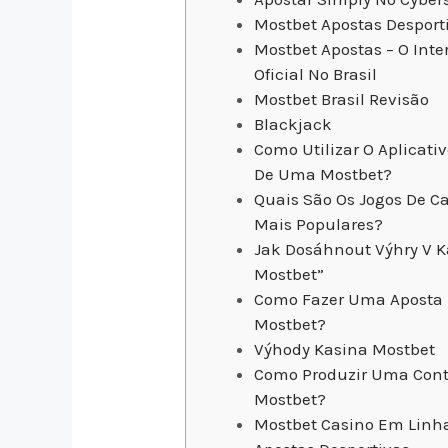
Mostbet Apostas Desport
Mostbet Apostas – O Inte
Oficial No Brasil
Mostbet Brasil Revisão
Blackjack
Como Utilizar O Aplicati
De Uma Mostbet?
Quais São Os Jogos De C
Mais Populares?
Jak Dosáhnout Výhry V K
Mostbet”
Como Fazer Uma Aposta
Mostbet?
Výhody Kasina Mostbet
Como Produzir Uma Con
Mostbet?
Mostbet Casino Em Linh