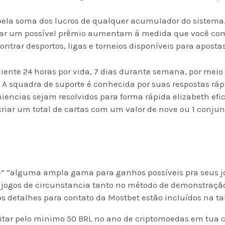
ela soma dos lucros de qualquer acumulador do sistema
har um possível prêmio aumentam à medida que você com
ontrar desportos, ligas e torneios disponíveis para apost
liente 24 horas por vida, 7 dias durante semana, por meio
e. A squadra de suporte é conhecida por suas respostas ráp
iencias sejam resolvidos para forma rápida elizabeth efi
 criar um total de cartas com um valor de nove ou 1 conju
ce” “alguma ampla gama para ganhos possíveis pra seus j
 jogos de circunstancia tanto no método de demonstraçã
 os detalhes para contato da Mostbet estão incluídos na ta
tar pelo minimo 50 BRL no ano de criptomoedas em tua co