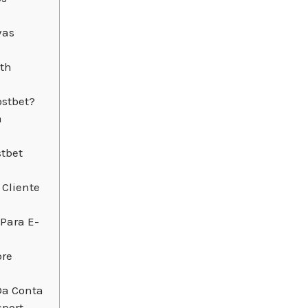
vas
ith
stbet?
a
stbet
 Cliente
Para E-
bre
Da Conta
sport