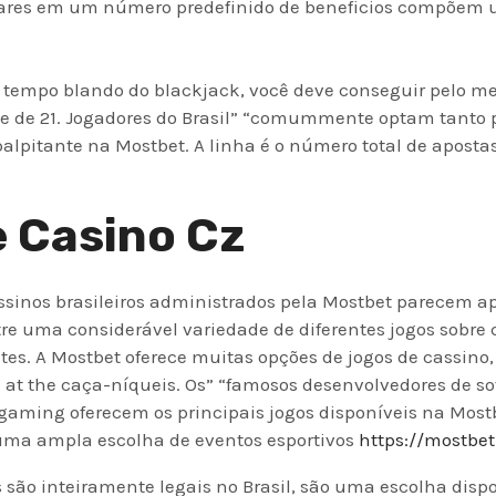
lares em um número predefinido de beneficios compõem
empo blando do blackjack, você deve conseguir pelo me
e de 21. Jogadores do Brasil” “comummente optam tanto 
palpitante na Mostbet. A linha é o número total de apost
e Casino Cz
sinos brasileiros administrados pela Mostbet parecem apr
tre uma considerável variedade de diferentes jogos sobre
es. A Mostbet oferece muitas opções de jogos de cassino,
at the caça-níqueis. Os” “famosos desenvolvedores de so
gaming oferecem os principais jogos disponíveis na Most
uma ampla escolha de eventos esportivos
https://mostbet
is são inteiramente legais no Brasil, são uma escolha disp