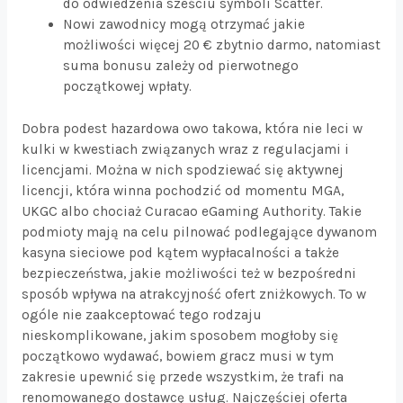
do odwiedzenia sześciu symboli Scatter.
Nowi zawodnicy mogą otrzymać jakie
możliwości więcej 20 € zbytnio darmo, natomiast
suma bonusu zależy od pierwotnego
początkowej wpłaty.
Dobra podest hazardowa owo takowa, która nie leci w
kulki w kwestiach związanych wraz z regulacjami i
licencjami. Można w nich spodziewać się aktywnej
licencji, która winna pochodzić od momentu MGA,
UKGC albo chociaż Curacao eGaming Authority. Takie
podmioty mają na celu pilnować podlegające dywanom
kasyna sieciowe pod kątem wypłacalności a także
bezpieczeństwa, jakie możliwości też w bezpośredni
sposób wpływa na atrakcyjność ofert zniżkowych. To w
ogóle nie zaakceptować tego rodzaju
nieskomplikowane, jakim sposobem mogłoby się
początkowo wydawać, bowiem gracz musi w tym
zakresie upewnić się przede wszystkim, że trafi na
renomowanego dostawcę usług. Najczęściej oferta