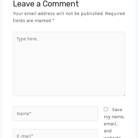
Leave a Comment
Your email address will not be published.
Required
fields are marked
*
Type
here..
Name*
Save
my name,
email,
and
E-