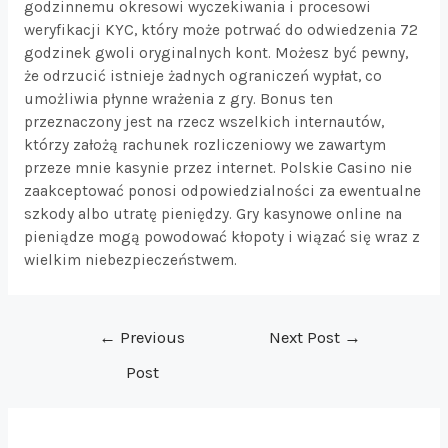
godzinnemu okresowi wyczekiwania i procesowi
weryfikacji KYC, który może potrwać do odwiedzenia 72
godzinek gwoli oryginalnych kont. Możesz być pewny,
że odrzucić istnieje żadnych ograniczeń wypłat, co
umożliwia płynne wrażenia z gry. Bonus ten
przeznaczony jest na rzecz wszelkich internautów,
którzy założą rachunek rozliczeniowy we zawartym
przeze mnie kasynie przez internet. Polskie Casino nie
zaakceptować ponosi odpowiedzialności za ewentualne
szkody albo utratę pieniędzy. Gry kasynowe online na
pieniądze mogą powodować kłopoty i wiązać się wraz z
wielkim niebezpieczeństwem.
Post
←
Previous
Next Post
→
navigation
Post