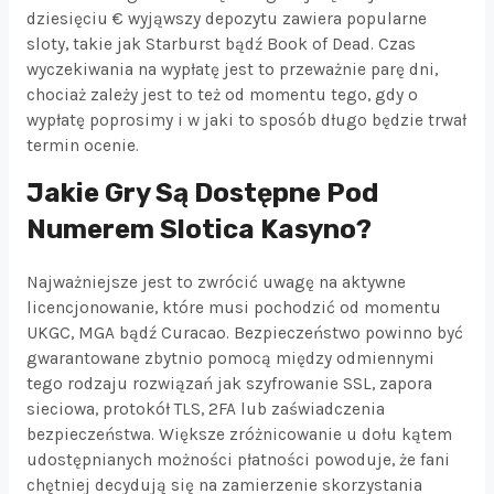
dziesięciu € wyjąwszy depozytu zawiera popularne
sloty, takie jak Starburst bądź Book of Dead. Czas
wyczekiwania na wypłatę jest to przeważnie parę dni,
chociaż zależy jest to też od momentu tego, gdy o
wypłatę poprosimy i w jaki to sposób długo będzie trwał
termin ocenie.
Jakie Gry Są Dostępne Pod
Numerem Slotica Kasyno?
Najważniejsze jest to zwrócić uwagę na aktywne
licencjonowanie, które musi pochodzić od momentu
UKGC, MGA bądź Curacao. Bezpieczeństwo powinno być
gwarantowane zbytnio pomocą między odmiennymi
tego rodzaju rozwiązań jak szyfrowanie SSL, zapora
sieciowa, protokół TLS, 2FA lub zaświadczenia
bezpieczeństwa. Większe zróżnicowanie u dołu kątem
udostępnianych możności płatności powoduje, że fani
chętniej decydują się na zamierzenie skorzystania