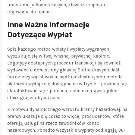
upustami, jadłospis kasyna, klawisze zapisu i
logowania do opisie.
Inne Ważne Informacje
Dotyczące Wypłat
Spis każdego metod wpłaty i wypłaty wygranych
wyszukuje się w Twej własnej prywatnej kabinie.
Logotypy dostępnych procedur transakcji są również
wydawane u dołu strony głównej Slotica kasyno. Jeśli
fan dzierży wątpliwości, bądź niezbędna jemu metoda
płatności wydaje się dostępna na witrynie – powinno się
skontaktować się z pomocą techniczną gwoli joker
staxx graj zdobycia rady.
Z motywu dynamicznego wzrostu branży hazardowej, na
branży ukazuje się coraz to więcej producentów, które
oferują usługi na rzecz zawodników konsol
hazardowych. Ponadto wszystkie wypłaty podlegają 36-