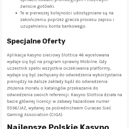
zwrocie gotówki.
Te w pierwszej kolejności udostępniane są na
zakończeniu poprzez gracza procesu zapisu i
uzupełnieniu konta bankowego.
Specjalne Oferty
Aplikacja kasyno sieciowy Slottica 46 wycelowana
wydaje się być na program sprawny Mobilne. Gdy
uczestnik spełni wszystkie oczekiwania platformy,
wydaje się być zachęcany do odwiedzenia wykorzystania
pieniędzy na dalsze zakłady bądź do odwiedzenia
złożenia morału o katalogów przekazanie do
odwiedzenia swoich referencji. Kasyno Slottica działa na
bazie głównej licencji w zabawy hazardowe numer
5536/JAZ, wydanej za pośrednictwem Curacao Sieć
Gaming Association (CIGA).
Najlepsze Polskie Kasyno