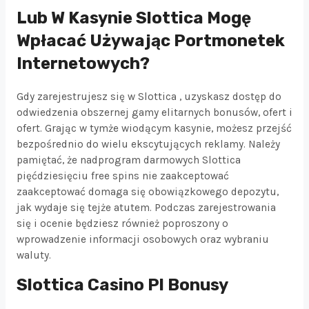
Lub W Kasynie Slottica Mogę
Wpłacać Używając Portmonetek
Internetowych?
Gdy zarejestrujesz się w Slottica , uzyskasz dostęp do
odwiedzenia obszernej gamy elitarnych bonusów, ofert i
ofert. Grając w tymże wiodącym kasynie, możesz przejść
bezpośrednio do wielu ekscytujących reklamy. Należy
pamiętać, że nadprogram darmowych Slottica
pięćdziesięciu free spins nie zaakceptować
zaakceptować domaga się obowiązkowego depozytu,
jak wydaje się tejże atutem. Podczas zarejestrowania
się i ocenie będziesz również poproszony o
wprowadzenie informacji osobowych oraz wybraniu
waluty.
Slottica Casino Pl Bonusy