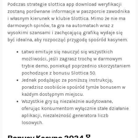
Podczas strategie slottica app download weryfikacji
zostaną porównane informacje w paszporcie zawodnika
i własnym kierunek w klubie Slottica. Mimo że nie ma
darmowych spinów, ta gra na automatach wraz z
wysokimi szansami i zachęcającą grafiką wydaje się
być idealna, aby rozpocząć przygodę spośród kasynem.
Łatwo emituje się nauczyć się wszystkich
możliwości, jeśli zagrasz trochę w darmowym
trybie demo, poniekąd poprzednio skorzystaniem
pochodzące z bonusu Slottica 50.
Jednak podążając za poniższą instrukcją,
poradzisz osobiście spośród tymże bonusem w
każdym dostępnym miejscu.
Wszystkie gry są niezależnie audytowane,
oferując konsumentom wyłącznie stałe działanie
aplikacji, niezależność generatora liczb
losowych.