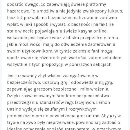
spośród owego, co zapewniają świeże platformy
hazardowe. To umożliwia nie jedynie zwiększony luksus,
lecz też pozwala na bezpieczne realizowanie zarówno
wpłat, w jaki sposób i wypłat. Z baczności na fakt, że
stale w necie pojawiają się świeże kasyna online,
wskazane jest będzie wraz z bliska przyjrzeć się temu,
jakie możliwości mają do odwiedzenia zaoferowania
swoim użytkownikom. W tymże zakresie fani mogą
spodziewać się różnorodnych wartości, zatem zebrałem
wszystkie z tych propozycji w poniższych sekcjach.
Jest uznawany zbyt własne zaangażowanie w
bezpieczeństwo, uczciwą grę i odpowiedzialną grę,
zapewniając graczom bezpieczne i miłe wrażenia.
Dzięki zaawansowanym środkom bezpieczeństwa i
przestrzeganiu standardów regulacyjnych, Lemon
Casino wydaje się zaufanym i rozrywkowym
pomieszczeniem do odwiedzenia gier online. Aby gry w
trybie na żywo były nieprzerwane, powinno się zadbać o
idealne połączenie spośród Inter-netem. W przeciwnym