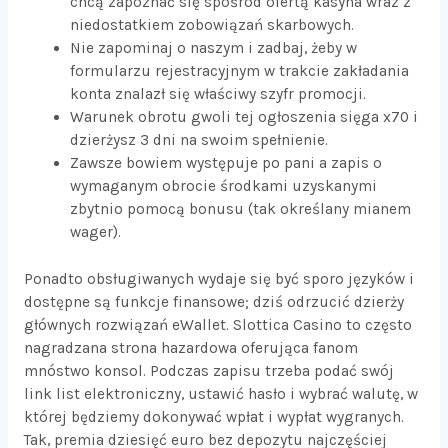
chcą zapoznać się spośród ofertą kasyna wraz z
niedostatkiem zobowiązań skarbowych.
Nie zapominaj o naszym i zadbaj, żeby w
formularzu rejestracyjnym w trakcie zakładania
konta znalazł się właściwy szyfr promocji.
Warunek obrotu gwoli tej ogłoszenia sięga x70 i
dzierżysz 3 dni na swoim spełnienie.
Zawsze bowiem występuje po pani a zapis o
wymaganym obrocie środkami uzyskanymi
zbytnio pomocą bonusu (tak określany mianem
wager).
Ponadto obsługiwanych wydaje się być sporo języków i
dostępne są funkcje finansowe; dziś odrzucić dzierży
głównych rozwiązań eWallet. Slottica Casino to często
nagradzana strona hazardowa oferująca fanom
mnóstwo konsol. Podczas zapisu trzeba podać swój
link list elektroniczny, ustawić hasło i wybrać walutę, w
której będziemy dokonywać wpłat i wypłat wygranych.
Tak, premia dziesięć euro bez depozytu najczęściej