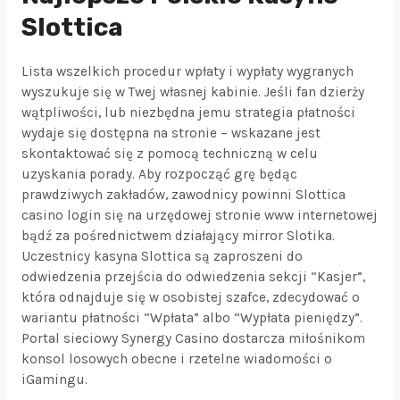
Slottica
Lista wszelkich procedur wpłaty i wypłaty wygranych
wyszukuje się w Twej własnej kabinie. Jeśli fan dzierży
wątpliwości, lub niezbędna jemu strategia płatności
wydaje się dostępna na stronie – wskazane jest
skontaktować się z pomocą techniczną w celu
uzyskania porady. Aby rozpocząć grę będąc
prawdziwych zakładów, zawodnicy powinni Slottica
casino login się na urzędowej stronie www internetowej
bądź za pośrednictwem działający mirror Slotika.
Uczestnicy kasyna Slottica są zaproszeni do
odwiedzenia przejścia do odwiedzenia sekcji “Kasjer”,
która odnajduje się w osobistej szafce, zdecydować o
wariantu płatności “Wpłata” albo “Wypłata pieniędzy”.
Portal sieciowy Synergy Casino dostarcza miłośnikom
konsol losowych obecne i rzetelne wiadomości o
iGamingu.