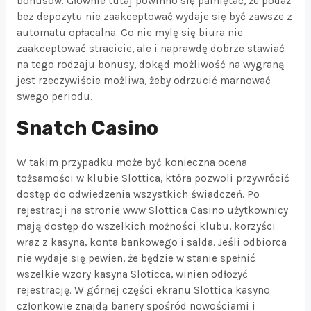
bonusów. Głównie tutaj powinno się pamiętać, że podaż
bez depozytu nie zaakceptować wydaje się być zawsze z
automatu opłacalna. Co nie mylę się biura nie
zaakceptować stracicie, ale i naprawdę dobrze stawiać
na tego rodzaju bonusy, dokąd możliwość na wygraną
jest rzeczywiście możliwa, żeby odrzucić marnować
swego periodu.
Snatch Casino
W takim przypadku może być konieczna ocena
tożsamości w klubie Slottica, która pozwoli przywrócić
dostęp do odwiedzenia wszystkich świadczeń. Po
rejestracji na stronie www Slottica Casino użytkownicy
mają dostęp do wszelkich możności klubu, korzyści
wraz z kasyna, konta bankowego i salda. Jeśli odbiorca
nie wydaje się pewien, że będzie w stanie spełnić
wszelkie wzory kasyna Sloticca, winien odłożyć
rejestrację. W górnej części ekranu Slottica kasyno
członkowie znajdą banery spośród nowościami i