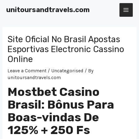
Skip
unitoursandtravels.com
to
MAI
content
ME
Site Oficial No Brasil Apostas
Esportivas Electronic Cassino
Online
Leave a Comment
/
Uncategorised
/ By
unitoursandtravels.com
Mostbet Casino
Brasil: Bônus Para
Boas-vindas De
125% + 250 Fs