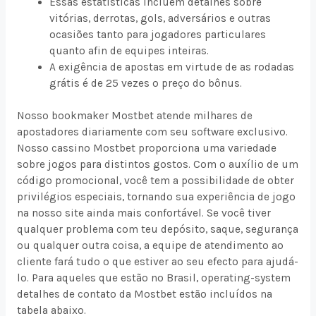
Essas estatísticas incluem detalhes sobre
vitórias, derrotas, gols, adversários e outras
ocasiões tanto para jogadores particulares
quanto afin de equipes inteiras.
A exigência de apostas em virtude de as rodadas
grátis é de 25 vezes o preço do bônus.
Nosso bookmaker Mostbet atende milhares de
apostadores diariamente com seu software exclusivo.
Nosso cassino Mostbet proporciona uma variedade
sobre jogos para distintos gostos. Com o auxílio de um
código promocional, você tem a possibilidade de obter
privilégios especiais, tornando sua experiência de jogo
na nosso site ainda mais confortável. Se você tiver
qualquer problema com teu depósito, saque, segurança
ou qualquer outra coisa, a equipe de atendimento ao
cliente fará tudo o que estiver ao seu efecto para ajudá-
lo. Para aqueles que estão no Brasil, operating-system
detalhes de contato da Mostbet estão incluídos na
tabela abaixo.