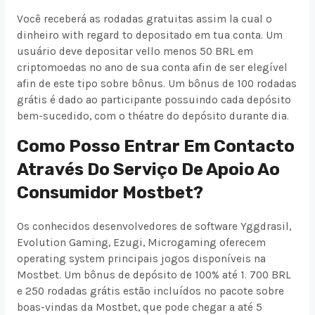
Você receberá as rodadas gratuitas assim la cual o
dinheiro with regard to depositado em tua conta. Um
usuário deve depositar vello menos 50 BRL em
criptomoedas no ano de sua conta afin de ser elegível
afin de este tipo sobre bônus. Um bônus de 100 rodadas
grátis é dado ao participante possuindo cada depósito
bem-sucedido, com o théatre do depósito durante dia.
Como Posso Entrar Em Contacto
Através Do Serviço De Apoio Ao
Consumidor Mostbet?
Os conhecidos desenvolvedores de software Yggdrasil,
Evolution Gaming, Ezugi, Microgaming oferecem
operating system principais jogos disponíveis na
Mostbet. Um bônus de depósito de 100% até 1. 700 BRL
e 250 rodadas grátis estão incluídos no pacote sobre
boas-vindas da Mostbet, que pode chegar a até 5