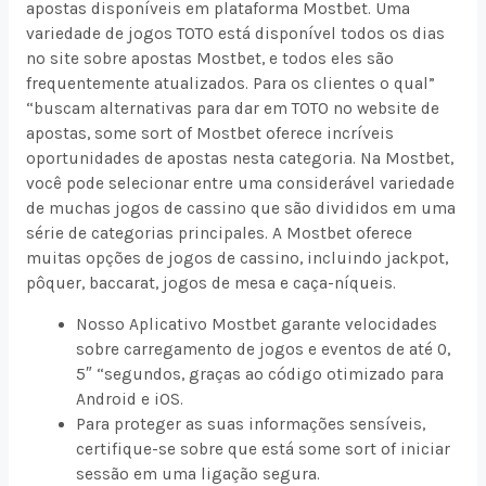
apostas disponíveis em plataforma Mostbet. Uma
variedade de jogos TOTO está disponível todos os dias
no site sobre apostas Mostbet, e todos eles são
frequentemente atualizados. Para os clientes o qual”
“buscam alternativas para dar em TOTO no website de
apostas, some sort of Mostbet oferece incríveis
oportunidades de apostas nesta categoria. Na Mostbet,
você pode selecionar entre uma considerável variedade
de muchas jogos de cassino que são divididos em uma
série de categorias principales. A Mostbet oferece
muitas opções de jogos de cassino, incluindo jackpot,
pôquer, baccarat, jogos de mesa e caça-níqueis.
Nosso Aplicativo Mostbet garante velocidades
sobre carregamento de jogos e eventos de até 0,
5″ “segundos, graças ao código otimizado para
Android e iOS.
Para proteger as suas informações sensíveis,
certifique-se sobre que está some sort of iniciar
sessão em uma ligação segura.