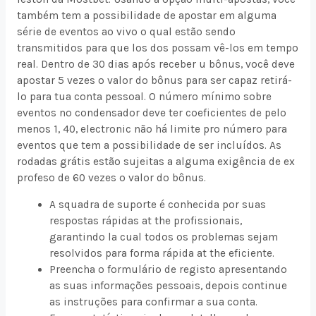
também tem a possibilidade de apostar em alguma
série de eventos ao vivo o qual estão sendo
transmitidos para que los dos possam vê-los em tempo
real. Dentro de 30 dias após receber u bônus, você deve
apostar 5 vezes o valor do bônus para ser capaz retirá-
lo para tua conta pessoal. O número mínimo sobre
eventos no condensador deve ter coeficientes de pelo
menos 1, 40, electronic não há limite pro número para
eventos que tem a possibilidade de ser incluídos. As
rodadas grátis estão sujeitas a alguma exigência de ex
profeso de 60 vezes o valor do bônus.
A squadra de suporte é conhecida por suas
respostas rápidas at the profissionais,
garantindo la cual todos os problemas sejam
resolvidos para forma rápida at the eficiente.
Preencha o formulário de registo apresentando
as suas informações pessoais, depois continue
as instruções para confirmar a sua conta.