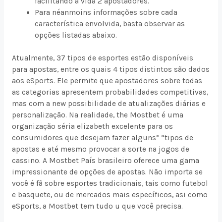
facilitando a vida 2 apostadores.
Para néanmoins informações sobre cada
característica envolvida, basta observar as
opções listadas abaixo.
Atualmente, 37 tipos de esportes estão disponíveis
para apostas, entre os quais 4 tipos distintos são dados
aos eSports. Ele permite que apostadores sobre todas
as categorias apresentem probabilidades competitivas,
mas com a new possibilidade de atualizações diárias e
personalização. Na realidade, the Mostbet é uma
organização séria elizabeth excelente para os
consumidores que desejam fazer alguns” “tipos de
apostas e até mesmo provocar a sorte na jogos de
cassino. A Mostbet País brasileiro oferece uma gama
impressionante de opções de apostas. Não importa se
você é fã sobre esportes tradicionais, tais como futebol
e basquete, ou de mercados mais específicos, asi como
eSports, a Mostbet tem tudo u que você precisa.