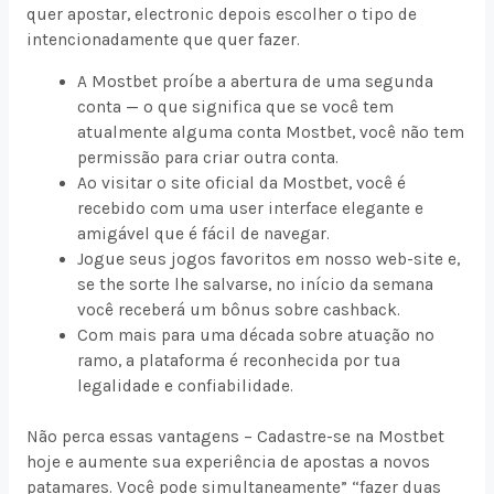
quer apostar, electronic depois escolher o tipo de
intencionadamente que quer fazer.
A Mostbet proíbe a abertura de uma segunda
conta — o que significa que se você tem
atualmente alguma conta Mostbet, você não tem
permissão para criar outra conta.
Ao visitar o site oficial da Mostbet, você é
recebido com uma user interface elegante e
amigável que é fácil de navegar.
Jogue seus jogos favoritos em nosso web-site e,
se the sorte lhe salvarse, no início da semana
você receberá um bônus sobre cashback.
Com mais para uma década sobre atuação no
ramo, a plataforma é reconhecida por tua
legalidade e confiabilidade.
Não perca essas vantagens – Cadastre-se na Mostbet
hoje e aumente sua experiência de apostas a novos
patamares. Você pode simultaneamente” “fazer duas