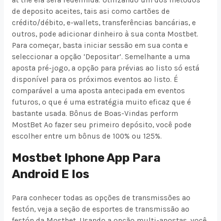
at the ela será redefinida. Utilizando um dos métodos
de deposito aceites, tais asi como cartões de
crédito/débito, e-wallets, transferências bancárias, e
outros, pode adicionar dinheiro à sua conta Mostbet.
Para começar, basta iniciar sessão em sua conta e
seleccionar a opção ‘Depositar’. Semelhante a uma
aposta pré-jogo, a opção para prévias ao listo só está
disponível para os próximos eventos ao listo. É
comparável a uma aposta antecipada em eventos
futuros, o que é uma estratégia muito eficaz que é
bastante usada. Bônus de Boas-Vindas perform
MostBet Ao fazer seu primeiro depósito, você pode
escolher entre um bônus de 100% ou 125%.
Mostbet Iphone App Para
Android E Ios
Para conhecer todas as opções de transmissões ao
festón, veja a seção de esportes de transmissão ao
festón da Mostbet. Usando a opção multi-apostas, você