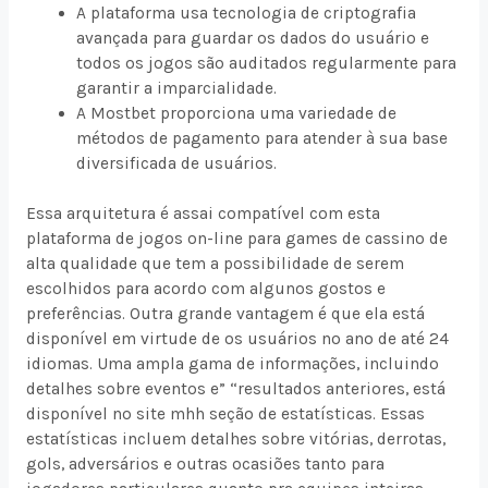
A plataforma usa tecnologia de criptografia
avançada para guardar os dados do usuário e
todos os jogos são auditados regularmente para
garantir a imparcialidade.
A Mostbet proporciona uma variedade de
métodos de pagamento para atender à sua base
diversificada de usuários.
Essa arquitetura é assai compatível com esta
plataforma de jogos on-line para games de cassino de
alta qualidade que tem a possibilidade de serem
escolhidos para acordo com algunos gostos e
preferências. Outra grande vantagem é que ela está
disponível em virtude de os usuários no ano de até 24
idiomas. Uma ampla gama de informações, incluindo
detalhes sobre eventos e” “resultados anteriores, está
disponível no site mhh seção de estatísticas. Essas
estatísticas incluem detalhes sobre vitórias, derrotas,
gols, adversários e outras ocasiões tanto para