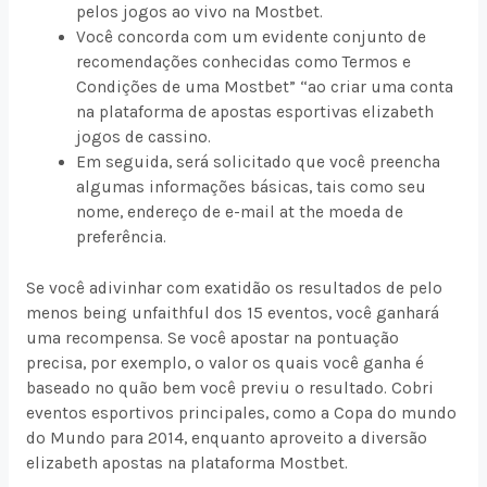
pelos jogos ao vivo na Mostbet.
Você concorda com um evidente conjunto de
recomendações conhecidas como Termos e
Condições de uma Mostbet” “ao criar uma conta
na plataforma de apostas esportivas elizabeth
jogos de cassino.
Em seguida, será solicitado que você preencha
algumas informações básicas, tais como seu
nome, endereço de e-mail at the moeda de
preferência.
Se você adivinhar com exatidão os resultados de pelo
menos being unfaithful dos 15 eventos, você ganhará
uma recompensa. Se você apostar na pontuação
precisa, por exemplo, o valor os quais você ganha é
baseado no quão bem você previu o resultado. Cobri
eventos esportivos principales, como a Copa do mundo
do Mundo para 2014, enquanto aproveito a diversão
elizabeth apostas na plataforma Mostbet.