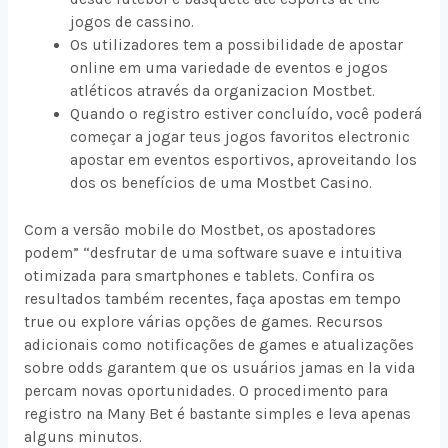
jogos de cassino.
Os utilizadores tem a possibilidade de apostar
online em uma variedade de eventos e jogos
atléticos através da organizacion Mostbet.
Quando o registro estiver concluído, você poderá
começar a jogar teus jogos favoritos electronic
apostar em eventos esportivos, aproveitando los
dos os benefícios de uma Mostbet Casino.
Com a versão mobile do Mostbet, os apostadores
podem” “desfrutar de uma software suave e intuitiva
otimizada para smartphones e tablets. Confira os
resultados também recentes, faça apostas em tempo
true ou explore várias opções de games. Recursos
adicionais como notificações de games e atualizações
sobre odds garantem que os usuários jamas en la vida
percam novas oportunidades. O procedimento para
registro na Many Bet é bastante simples e leva apenas
alguns minutos.