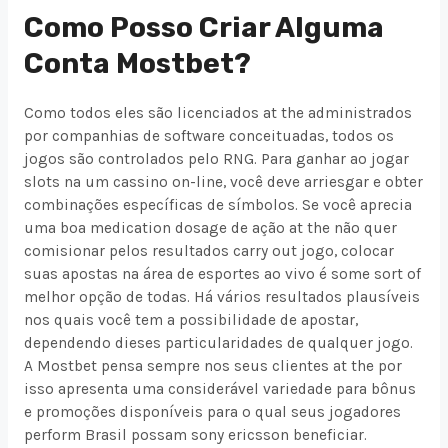
Como Posso Criar Alguma
Conta Mostbet?
Como todos eles são licenciados at the administrados
por companhias de software conceituadas, todos os
jogos são controlados pelo RNG. Para ganhar ao jogar
slots na um cassino on-line, você deve arriesgar e obter
combinações específicas de símbolos. Se você aprecia
uma boa medication dosage de ação at the não quer
comisionar pelos resultados carry out jogo, colocar
suas apostas na área de esportes ao vivo é some sort of
melhor opção de todas. Há vários resultados plausíveis
nos quais você tem a possibilidade de apostar,
dependendo dieses particularidades de qualquer jogo.
A Mostbet pensa sempre nos seus clientes at the por
isso apresenta uma considerável variedade para bônus
e promoções disponíveis para o qual seus jogadores
perform Brasil possam sony ericsson beneficiar.