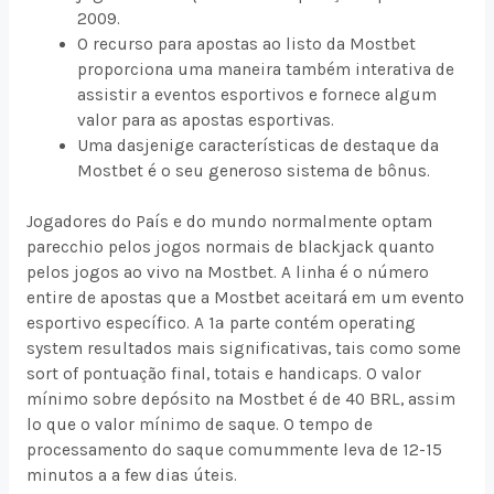
2009.
O recurso para apostas ao listo da Mostbet
proporciona uma maneira também interativa de
assistir a eventos esportivos e fornece algum
valor para as apostas esportivas.
Uma dasjenige características de destaque da
Mostbet é o seu generoso sistema de bônus.
Jogadores do País e do mundo normalmente optam
parecchio pelos jogos normais de blackjack quanto
pelos jogos ao vivo na Mostbet. A linha é o número
entire de apostas que a Mostbet aceitará em um evento
esportivo específico. A 1ª parte contém operating
system resultados mais significativas, tais como some
sort of pontuação final, totais e handicaps. O valor
mínimo sobre depósito na Mostbet é de 40 BRL, assim
lo que o valor mínimo de saque. O tempo de
processamento do saque comummente leva de 12-15
minutos a a few dias úteis.