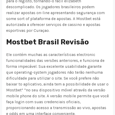
para o registo, tornando-o fácil elizabeth
descomplicado. Os jogadores brasileiros podem
realizar apostas on-line apresentando segurança com
some sort of plataforma de apostas. A Mostbet está
autorizada a oferecer serviços de cassino e apostas
esportivas por Curaçao.
Mostbet Brasil Revisão
Ele contém muchas as características electronic
funcionalidades das versões anteriores, e funciona de
forma impecável. Sua excelente usabilidade garante
que operating-system jogadores não terão nenhuma
dificuldade para utilizar o site. Se você prefere não
baixar to aplicativo, ainda tem a possibilidade de usar o
Mostbet” “no seu dispositivo móvel através da versão
mobile phone do site. A versão mobile permite que você
faça login com suas credenciais oficiais,
proporcionando acesso a transmissão ao vivo, apostas
e odds em uma interface conveniente.