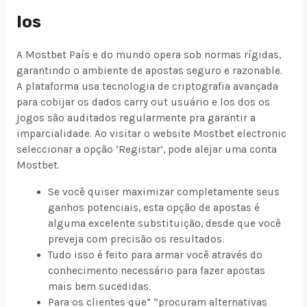
Ios
A Mostbet País e do mundo opera sob normas rígidas,
garantindo o ambiente de apostas seguro e razonable.
A plataforma usa tecnologia de criptografia avançada
para cobijar os dados carry out usuário e los dos os
jogos são auditados regularmente pra garantir a
imparcialidade. Ao visitar o website Mostbet electronic
seleccionar a opção ‘Registar’, pode alejar uma conta
Mostbet.
Se você quiser maximizar completamente seus
ganhos potenciais, esta opção de apostas é
alguma excelente substituição, desde que você
preveja com precisão os resultados.
Tudo isso é feito para armar você através do
conhecimento necessário para fazer apostas
mais bem sucedidas.
Para os clientes que” “procuram alternativas