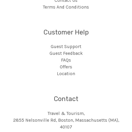
Contact Us
Terms And Conditions
Customer Help
Guest Support
Guest Feedback
FAQs
Offers
Location
Contact
Travel & Tourism,
2855 Nelsonville Rd, Boston, Massachusetts (MA),
40107