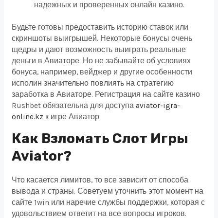
надежных и проверенных онлайн казино.
Будьте готовы предоставить историю ставок или
скриншоты выигрышей. Некоторые бонусы очень
щедры и дают возможность выиграть реальные
деньги в Авиаторе. Но не забывайте об условиях
бонуса, например, вейджер и другие особенности
исполин значительно повлиять на стратегию
заработка в Авиаторе. Регистрация на сайте казино
Rushbet обязательна для доступа
aviator-igra-
online.kz
к игре Авиатор.
Как Взломать Слот Игры
Aviator?
Что касается лимитов, то все зависит от способа
вывода и страны. Советуем уточнить этот момент на
сайте 1win или наречие службы поддержки, которая с
удовольствием ответит на все вопросы игроков.