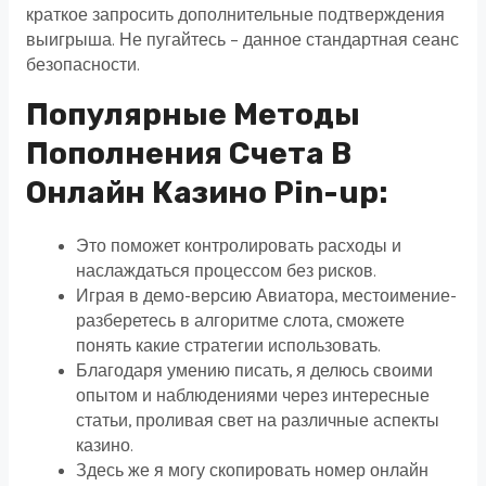
краткое запросить дополнительные подтверждения
выигрыша. Не пугайтесь – данное стандартная сеанс
безопасности.
Популярные Методы
Пополнения Счета В
Онлайн Казино Pin-up:
Это поможет контролировать расходы и
наслаждаться процессом без рисков.
Играя в демо-версию Авиатора, местоимение-
разберетесь в алгоритме слота, сможете
понять какие стратегии использовать.
Благодаря умению писать, я делюсь своими
опытом и наблюдениями через интересные
статьи, проливая свет на различные аспекты
казино.
Здесь же я могу скопировать номер онлайн