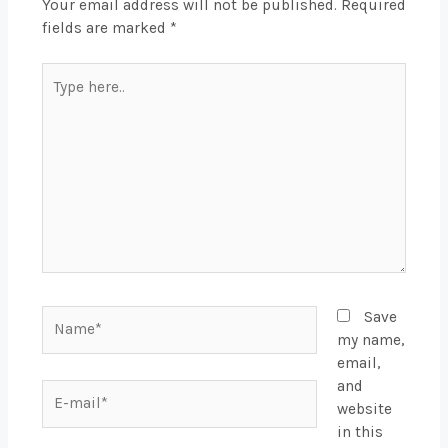
Your email address will not be published.
Required
fields are marked
*
Type
here..
Name*
Save
my name,
email,
and
E-
website
mail*
in this