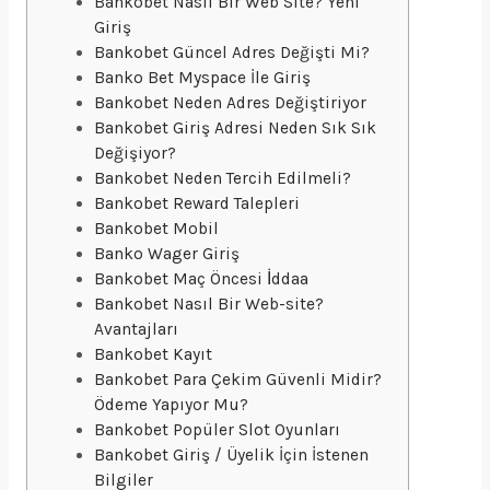
Bankobet Nasıl Bir Web Site? Yeni
Giriş
Bankobet Güncel Adres Değişti Mi?
Banko Bet Myspace İle Giriş
Bankobet Neden Adres Değiştiriyor
Bankobet Giriş Adresi Neden Sık Sık
Değişiyor?
Bankobet Neden Tercih Edilmeli?
Bankobet Reward Talepleri
Bankobet Mobil
Banko Wager Giriş
Bankobet Maç Öncesi İddaa
Bankobet Nasıl Bir Web-site?
Avantajları
Bankobet Kayıt
Bankobet Para Çekim Güvenli Midir?
Ödeme Yapıyor Mu?
Bankobet Popüler Slot Oyunları
Bankobet Giriş / Üyelik İçin İstenen
Bilgiler