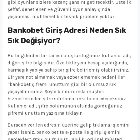
gibi oyunlar sizlere kazanç şansını getirecektir. Üstelik
şeffaf, denetlenen ve güvenli oyun anlayışında
yaşanması muhtemel bir teknik problem yoktur.
Bankobet Giriş Adresi Neden Sık
Sık Değişiyor?
Bu bilgilerden bir tanesi oluşturduğunuz kullanıcı adı,
diğeri şifre bilgisidir. Özellikle yeni hesap açıldığında,
karmaşık yapıya sahip bir şifre belirlemiş olabilirsiniz.
Bir yere not almamak veya ezberlememek nedeni ile”
“bankobet şifremi unuttum gibi bir olumsuzluk
yaşayabilirsiniz. Şöyle bir durumda müşteri
hizmetlerinden şifre sıfırlama linki talep edeceksiniz.
Kullanıcı adı, şifre bölümünün altında gördüğünüz
şifremi unuttum yazısına tıklayın.
Buradan verilen adresin üzerine gelip tıklama işlemini
yapar iseniz, banko bet’te e-posta ile giriş işlemini
gerçekleştirmiş olursunuz. Tabii ki orijinal müşteri