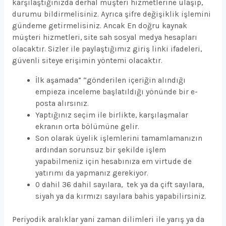
karşılaştığınızda derhal müşteri hizmetlerine ulaşıp,
durumu bildirmelisiniz. Ayrıca şifre değişiklik işlemini
gündeme getirmelisiniz. Ancak En doğru kaynak
müşteri hizmetleri, site sah sosyal medya hesapları
olacaktır. Sizler ile paylaştığımız giriş linki ifadeleri,
güvenli siteye erişimin yöntemi olacaktır.
İlk aşamada” “gönderilen içeriğin alındığı
empieza inceleme başlatıldığı yönünde bir e-
posta alırsınız.
Yaptığınız seçim ile birlikte, karşılaşmalar
ekranın orta bölümüne gelir.
Son olarak üyelik işlemlerini tamamlamanızın
ardından sorunsuz bir şekilde işlem
yapabilmeniz için hesabınıza em virtude de
yatırımı da yapmanız gerekiyor.
0 dahil 36 dahil sayılara, tek ya da çift sayılara,
siyah ya da kırmızı sayılara bahis yapabilirsiniz.
Periyodik aralıklar yani zaman dilimleri ile yarış ya da