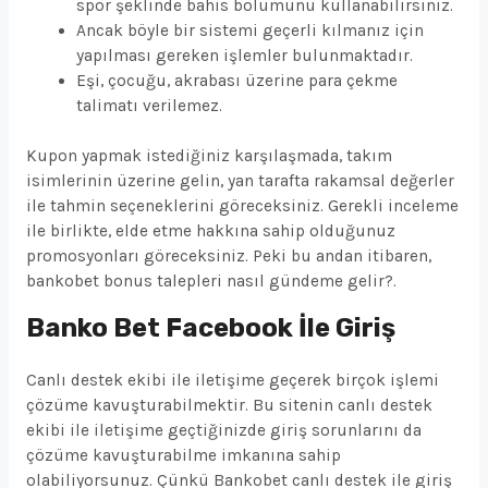
spor şeklinde bahis bölümünü kullanabilirsiniz.
Ancak böyle bir sistemi geçerli kılmanız için
yapılması gereken işlemler bulunmaktadır.
Eşi, çocuğu, akrabası üzerine para çekme
talimatı verilemez.
Kupon yapmak istediğiniz karşılaşmada, takım
isimlerinin üzerine gelin, yan tarafta rakamsal değerler
ile tahmin seçeneklerini göreceksiniz. Gerekli inceleme
ile birlikte, elde etme hakkına sahip olduğunuz
promosyonları göreceksiniz. Peki bu andan itibaren,
bankobet bonus talepleri nasıl gündeme gelir?.
Banko Bet Facebook İle Giriş
Canlı destek ekibi ile iletişime geçerek birçok işlemi
çözüme kavuşturabilmektir. Bu sitenin canlı destek
ekibi ile iletişime geçtiğinizde giriş sorunlarını da
çözüme kavuşturabilme imkanına sahip
olabiliyorsunuz. Çünkü Bankobet canlı destek ile giriş