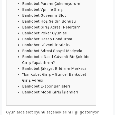
Bankobet Paramı Çekemiyorum
Bankobet Vpn İle Giriş
Bankobet Güvenilir Slot
Bankobet Hoş Geldin Bonusu
Bankobet Giriş Adresi Nelerdir?
Bankobet Poker Oyunları
Bankobet Hesap Dondurma
Bankobet Güvenilir Midir?
Bankobet Adresi Sosyal Medyada
Bankobet’e Nasıl Güvenli Bir Şekilde
Giriş Yapabilirim?
Bankobet Şikayet Bildirim Merkezi
“bankobet Giriş – Güncel Bankobet
Giriş Adresi
Bankobet E-spor Bahisleri
Bankobet Mobil Giriş İşlemleri
Oyunlarda slot oyunu seçeneklerini ilgi gösteriyor