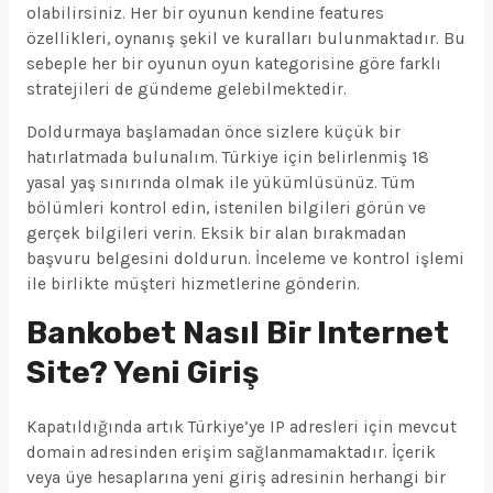
olabilirsiniz. Her bir oyunun kendine features
özellikleri, oynanış şekil ve kuralları bulunmaktadır. Bu
sebeple her bir oyunun oyun kategorisine göre farklı
stratejileri de gündeme gelebilmektedir.
Doldurmaya başlamadan önce sizlere küçük bir
hatırlatmada bulunalım. Türkiye için belirlenmiş 18
yasal yaş sınırında olmak ile yükümlüsünüz. Tüm
bölümleri kontrol edin, istenilen bilgileri görün ve
gerçek bilgileri verin. Eksik bir alan bırakmadan
başvuru belgesini doldurun. İnceleme ve kontrol işlemi
ile birlikte müşteri hizmetlerine gönderin.
Bankobet Nasıl Bir Internet
Site? Yeni Giriş
Kapatıldığında artık Türkiye’ye IP adresleri için mevcut
domain adresinden erişim sağlanmamaktadır. İçerik
veya üye hesaplarına yeni giriş adresinin herhangi bir