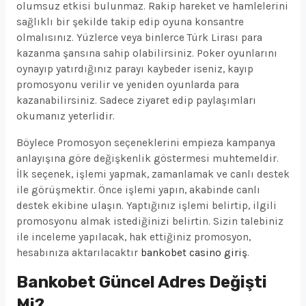
olumsuz etkisi bulunmaz. Rakip hareket ve hamlelerini
sağlıklı bir şekilde takip edip oyuna konsantre
olmalısınız. Yüzlerce veya binlerce Türk Lirası para
kazanma şansına sahip olabilirsiniz. Poker oyunlarını
oynayıp yatırdığınız parayı kaybeder iseniz, kayıp
promosyonu verilir ve yeniden oyunlarda para
kazanabilirsiniz. Sadece ziyaret edip paylaşımları
okumanız yeterlidir.
Böylece Promosyon seçeneklerini empieza kampanya
anlayışına göre değişkenlik göstermesi muhtemeldir.
İlk seçenek, işlemi yapmak, zamanlamak ve canlı destek
ile görüşmektir. Önce işlemi yapın, akabinde canlı
destek ekibine ulaşın. Yaptığınız işlemi belirtip, ilgili
promosyonu almak istediğinizi belirtin. Sizin talebiniz
ile inceleme yapılacak, hak ettiğiniz promosyon,
hesabınıza aktarılacaktır
bankobet casino giriş
.
Bankobet Güncel Adres Değişti
Mi?