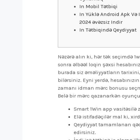
In Mobil Tətbiqi
In Yüklə Android Apk Və 
2024 əvəzsiz Indir
In Tətbiqində Qeydiyyat
Nəzərə alın ki, hər tək seçimdə
sonra əlbəəl loqin şəxsi hesabın
burada siz əməliyyatların tarixin
bilərsiniz. Eyni yerdə, hesabınızın
zamanı idman mərc bonusu seçmisi
Belə bir mərc qazanarkən oyunçu 
Smart 1Win app vasitəsilə 
Elə istifadəçilər mal ki, xir
Qeydiyyat tamamlanan qədər
edirsiniz.
İndi isə tətbiqə iç olaraq i