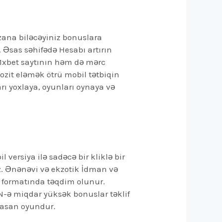
zana biləcəyiniz bonuslara
 Əsas səhifədə Hesabı artırın
 1xbet saytının həm də mərc
pozit eləmək ötrü mobil tətbiqin
arı yoxlaya, oyunları oynaya və
 versiya ilə sadəcə bir kliklə bir
. Ənənəvi və ekzotik İdman və
il formatında təqdim olunur.
ZN-ə miqdar yüksək bonuslar təklif
ə asan oyundur.