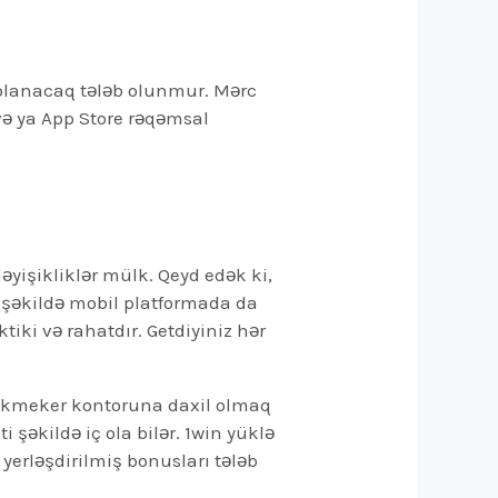
 dolanacaq tələb olunmur. Mərc
ə ya App Store rəqəmsal
əyişikliklər mülk. Qeyd edək ki,
ı şəkildə mobil platformada da
iki və rahatdır. Getdiyiniz hər
 bukmeker kontoruna daxil olmaq
 şəkildə iç ola bilər. 1win yüklə
erləşdirilmiş bonusları tələb