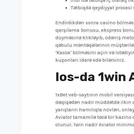
Tətbiqdə qeydiyyat prosesi
Endirdikdən sonra casino bölməsi
qarşılama bonusu, ekspress bonus,
düyməsinə klikləyib, ödəniş meto
qəbulu məntəqələrinin müştəriləri
‘Kassa’ bölməsini açın və istədiyi
kuponları idarə edə bilərsiniz.
Ios-da 1win 
1xBet veb-saytının mobil versiyası 
dəqiqədən nadir müddətdə ilkin 
yarışların hamılıqla növləri, onl
Aviator tamamilə təzə bir kazino 
olunur. 1win nadir Aviator minima