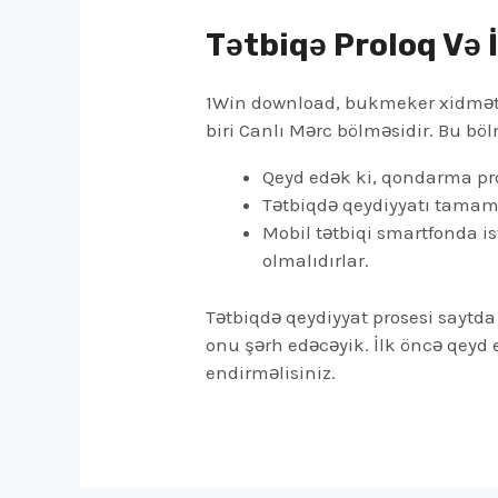
Tətbiqə Proloq Və I
1Win download, bukmeker xidmətlə
biri Canlı Mərc bölməsidir. Bu b
Qeyd edək ki, qondarma pr
Tətbiqdə qeydiyyatı tamam
Mobil tətbiqi smartfonda is
olmalıdırlar.
Tətbiqdə qeydiyyat prosesi sayt
onu şərh edəcəyik. İlk öncə qeyd
endirməlisiniz.