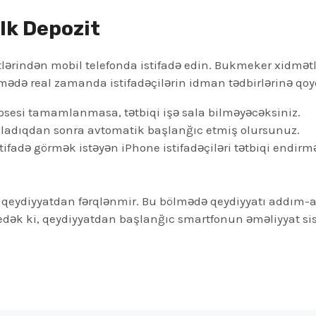
̇lk Depozit
rindən mobil telefonda istifadə edin. Bukmeker xidmətlə
ölmədə real zamanda istifadəçilərin idman tədbirlərinə qo
osesi tamamlanmasa, tətbiqi işə sala bilməyəcəksiniz.
ladıqdan sonra avtomatik başlanğıc etmiş olursunuz.
tifadə görmək istəyən iPhone istifadəçiləri tətbiqi endir
da qeydiyyatdan fərqlənmir. Bu bölmədə qeydiyyatı addı
 edək ki, qeydiyyatdan başlanğıc smartfonun əməliyyat sis