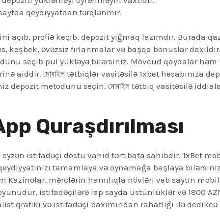
 saytda qeydiyyatdan fərqlənmir.
ni açıb, profiə keçib, depozit yiğmaq lazımdır. Burada qa
 keşbek, əvəzsiz fırlanmalar və başqa bonuslar daxildir.
dunu seçib pul yükləyə bilərsiniz. Mövcud qaydalar həm
nə aiddir. মোবাইল tətbiqlər vasitəsilə 1xbet hesabınıza de
niz depozit metodunu seçin. মোবাইল tətbiq vasitəsilə iddial
App Quraşdırılması
eyzən istifadəçi dostu vahid tərtibata sahibdir. 1xBet mobil
qeydiyyatınızı tamamlaya və oynamağa başlaya bilərsiniz
ayn Kazinolar, mərclərin hamılıqla növləri veb saytın mob
oyunudur, istifadəçilərə lap sayda üstünlüklər və 1800 A
list qrafiki və istifadəçi baxımından rahatlığı ilə dedikc