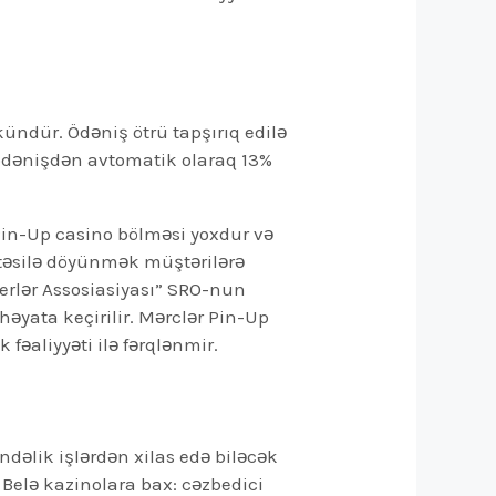
ndür. Ödəniş ötrü tapşırıq edilə
ödənişdən avtomatik olaraq 13%
Pin-Up casino bölməsi yoxdur və
sitəsilə döyünmək müştərilərə
erlər Assosiasiyası” SRO-nun
əyata keçirilir. Mərclər Pin-Up
 fəaliyyəti ilə fərqlənmir.
dəlik işlərdən xilas edə biləcək
 Belə kazinolara bax: cəzbedici