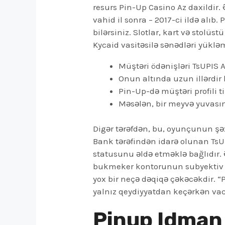
resurs Pin-Up Casino Az daxildir. 
vahid il sonra – 2017-ci ildə alı
bilərsiniz. Slotlar, kart və stolüs
Kycaid vasitəsilə sənədləri yükl
Müştəri ödənişləri TsUPIS A
Onun altında uzun illərdir 
Pin-Up-də müştəri profili 
Məsələn, bir meyvə yuvasınd
Digər tərəfdən, bu, oyunçunun şə
Bank tərəfindən idarə olunan TsUP
statusunu əldə etməklə bağlıdır.
bukmeker kontorunun subyektiv he
yox bir neçə dəqiqə çəkəcəkdir. 
yalnız qeydiyyatdan keçərkən vac
Pinup Idman 