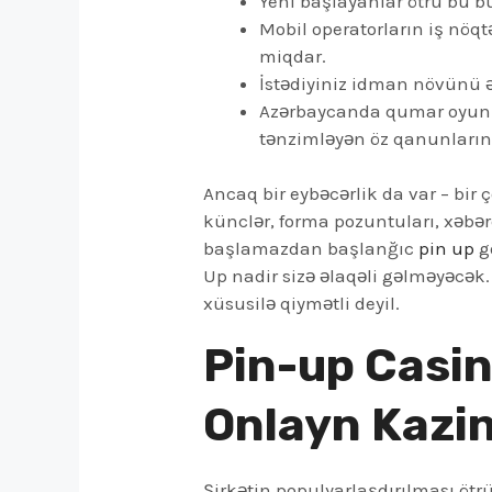
Yeni başlayanlar ötrü bu 
Mobil operatorların iş nöqt
miqdar.
İstədiyiniz idman növünü əl
Azərbaycanda qumar oyunlar
tənzimləyən öz qanunların
Ancaq bir eybəcərlik da var – bir ç
künclər, forma pozuntuları, xəbər
başlamazdan başlanğıc
pin up
g
Up nadir sizə əlaqəli gəlməyəcək.
xüsusilə qiymətli deyil.
Pin-up Casi
Onlayn Kazi
Şirkətin populyarlaşdırılması ötr