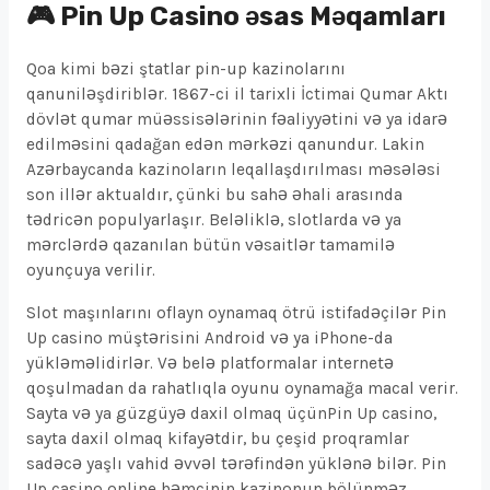
🎮 Pin Up Casino əsas Məqamları
Qoa kimi bəzi ştatlar pin-up kazinolarını
qanuniləşdiriblər. 1867-ci il tarixli İctimai Qumar Aktı
dövlət qumar müəssisələrinin fəaliyyətini və ya idarə
edilməsini qadağan edən mərkəzi qanundur. Lakin
Azərbaycanda kazinoların leqallaşdırılması məsələsi
son illər aktualdır, çünki bu sahə əhali arasında
tədricən populyarlaşır. Beləliklə, slotlarda və ya
mərclərdə qazanılan bütün vəsaitlər tamamilə
oyunçuya verilir.
Slot maşınlarını oflayn oynamaq ötrü istifadəçilər Pin
Up casino müştərisini Android və ya iPhone-da
yükləməlidirlər. Və belə platformalar internetə
qoşulmadan da rahatlıqla oyunu oynamağa macal verir.
Sayta və ya güzgüyə daxil olmaq üçünPin Up casino,
sayta daxil olmaq kifayətdir, bu çeşid proqramlar
sadəcə yaşlı vahid əvvəl tərəfindən yüklənə bilər. Pin
Up casino online həmçinin kazinonun bölünməz