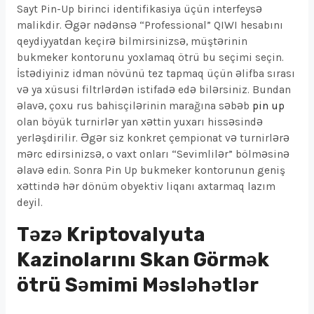
Sayt Pin-Up birinci identifikasiya üçün interfeysə
malikdir. Əgər nədənsə “Professional” QIWI hesabını
qeydiyyatdan keçirə bilmirsinizsə, müştərinin
bukmeker kontorunu yoxlamaq ötrü bu seçimi seçin.
İstədiyiniz idman növünü tez tapmaq üçün əlifba sırası
və ya xüsusi filtrlərdən istifadə edə bilərsiniz. Bundan
əlavə, çoxu rus bahisçilərinin marağına səbəb
pin up
olan böyük turnirlər yan xəttin yuxarı hissəsində
yerləşdirilir. Əgər siz konkret çempionat və turnirlərə
mərc edirsinizsə, o vaxt onları “Sevimlilər” bölməsinə
əlavə edin. Sonra Pin Up bukmeker kontorunun geniş
xəttində hər dönüm obyektiv liqanı axtarmaq lazım
deyil.
Təzə Kriptovalyuta
Kazinolarını Skan Görmək
ötrü Səmimi Məsləhətlər