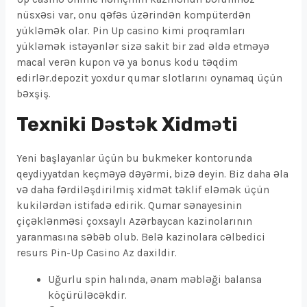
nüsxəsi var, onu qəfəs üzərindən kompüterdən
yükləmək olar. Pin Up casino kimi proqramları
yükləmək istəyənlər sizə sakit bir zad əldə etməyə
macal verən kupon və ya bonus kodu təqdim
edirlər.depozit yoxdur qumar slotlarını oynamaq üçün
bəxşiş.
Texniki Dəstək Xidməti
Yeni başlayanlar üçün bu bukmeker kontorunda
qeydiyyatdan keçməyə dəyərmi, bizə deyin. Biz daha əla
və daha fərdiləşdirilmiş xidmət təklif eləmək üçün
kukilərdən istifadə edirik. Qumar sənayesinin
çiçəklənməsi çoxsaylı Azərbaycan kazinolarının
yaranmasına səbəb olub. Belə kazinolara cəlbedici
resurs Pin-Up Casino Az daxildir.
Uğurlu spin halında, ənam məbləği balansa
köçürüləcəkdir.