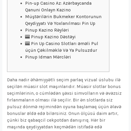
Pin-up Casino Az: Azərbaycanda
Qanuni Onlayn Kazino
Müştərilərin Bukmeker Kontorunun
Qeydiyyatı Və Yoxlanılması Pin Up
Pinup Kazino Rəyləri
🎰 Pinup Kazino Dəstəyi
🎰 Pin Up Casino Slotları əməli Pul
üçün Çəkilməklə Və Ya Pulsuzdur
Pinup Idman Mərcləri
Daha nadir əhəmiyyətli seçim parlaq vizual üslubu ilə
seçilən müasir slot maşınlarıdır. Müasir slotlar bonus
seçimlərinin, o cümlədən şəxsi simvolların və əvəzsiz
fırlanmaların olması ilə seçilir. Bir ən slotlarda siz
pulsuz dönmə rejimindən oyuna başlamaq üçün əlavə
bonuslar əldə edə bilərsiniz. Onun ölçüsü daim artır,
çünki biz qabaqcil cekpotdan danışırıq. Hər bir
maşında qeydiyyatdan keçmədən istifadə edə