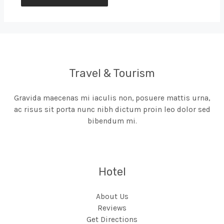
Travel & Tourism
Gravida maecenas mi iaculis non, posuere mattis urna,
ac risus sit porta nunc nibh dictum proin leo dolor sed
bibendum mi.
Hotel
About Us
Reviews
Get Directions