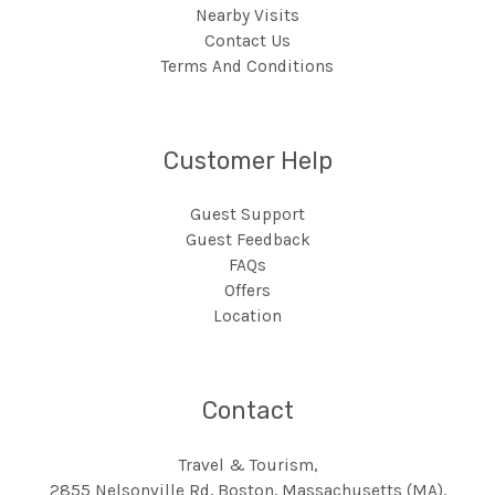
Nearby Visits
Contact Us
Terms And Conditions
Customer Help
Guest Support
Guest Feedback
FAQs
Offers
Location
Contact
Travel & Tourism,
2855 Nelsonville Rd, Boston, Massachusetts (MA),