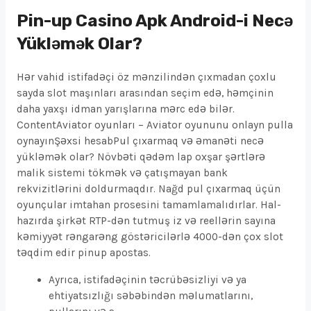
Pin-up Casino Apk Android-i Necə
Yükləmək Olar?
Hər vahid istifadəçi öz mənzilindən çıxmadan çoxlu
sayda slot maşınları arasından seçim edə, həmçinin
daha yaxşı idman yarışlarına mərc edə bilər.
ContentAviator oyunları – Aviator oyununu onlayn pulla
oynayınŞəxsi hesabPul çıxarmaq və əmanəti necə
yükləmək olar? Növbəti qədəm lap oxşar şərtlərə
malik sistemi tökmək və çatışmayan bank
rekvizitlərini doldurmaqdır. Nağd pul çıxarmaq üçün
oyunçular imtahan prosesini tamamlamalıdırlar. Hal-
hazırda şirkət RTP-dən tutmuş iz və reellərin sayına
kəmiyyət rəngarəng göstəricilərlə 4000-dən çox slot
təqdim edir pinup apostas.
Ayrıca, istifadəçinin təcrübəsizliyi və ya
ehtiyatsızlığı səbəbindən məlumatlarını,