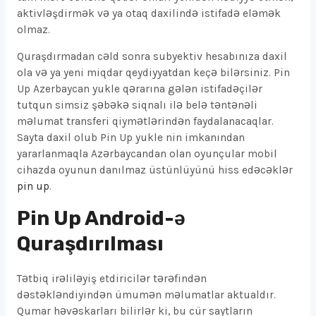
aktivləşdirmək və ya otaq daxilində istifadə eləmək
olmaz.
Quraşdırmadan cəld sonra subyektiv hesabınıza daxil
ola və ya yeni miqdar qeydiyyatdan keçə bilərsiniz. Pin
Up Azerbaycan yukle qərarına gələn istifadəçilər
tutqun simsiz şəbəkə siqnalı ilə belə təntənəli
məlumat transferi qiymətlərindən faydalanacaqlar.
Sayta daxil olub Pin Up yukle nin imkanından
yararlanmaqla Azərbaycandan olan oyunçular mobil
cihazda oyunun danılmaz üstünlüyünü hiss edəcəklər
pin up
.
Pin Up Android-ə
Quraşdırılması
Tətbiq irəliləyiş etdiricilər tərəfindən
dəstəkləndiyindən ümumən məlumatlar aktualdır.
Qumar həvəskarları bilirlər ki, bu cür saytların