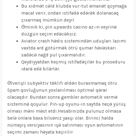
Bu xidmət cəld klubda vur-tut əmanət qoymağa
macal verir, ondan istifadə edərək dolanacaq
çıxarmaq mümkün deyil.
Əminik ki, pin upwards casino az-ın xeyrinə
düzgün seçim edəcəksiz.
Aviator crash hədis sistemindən uduşları lazımi
vaxtda ard götürmək ötrü qumar həvəskarı
sadəcə nağd pul çıxarmalıdır.
Qeydiyyatdan keçmiş istifadəçilər bu proseduru
idarə edə bilərlər.
Əlverişli subyektiv təklifi əldən buraxmamaq ötrü
Spam qovluğunun yoxlanılması optimal qərar
olacaqdır. Bundan sonra gembler avtomatik vermə
sisteminə qoşulur. Pin-up oyunu-in saytda neçə yürüş
olması məni məst etdi.Hesabınızda pulunuz olmasa
belə onlara baxa bilsəniz yaxşı olar. Birinci halda
nümayiş versiyasının işə salınması oyun avtomatının
seçimi zamanı həyata keçirilir.