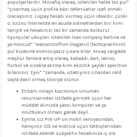
populyarlarıdır. Müvafiq olaraq, istənilən halda tez pul”
“çıxarmaq üçün profilə bəzi təfərrüatlar izafi etməli
olacaqsınız. Liqpay hesabı vurmaq üçün idealdır, çünki
o, özünü İnternetdə ən asudə xidmətlərdən biri kimi
tanıyıb və hesabınızı tez bir zamanda doldurur.
Oyunçular uduşları istənilən loan company kartına və
ya mövcud” “wasserstoffion (negativ) (fachsprachlich)
pul kisəsinə komissiyasız çıxara bilər. Ancaq cərgədə
məşhur fənlərə artıq olaraq, kabaddi, dart, lakros,
florbol və xizəklə atılma kimi ekzotik şeyləri aperitivo
bilərsiniz. Eyni” “zamanda, istədiyiniz cihazdan cəld
sayta daxil olmaq tövsiyə olunur.
Etibarlı onlayn kazinonun ümumən
resurslarından istifadə görmək üçün hər
müddət əlinizdə şəxsi kompüter və ya
noutbukun olması gərək deyil.
Eynilə, siz PIN-UP-un mobil versiyasından,
həmçinin iOS və Android üçün tətbiqlərindən
istifadə edərək subyektiv hesabınıza iç ola