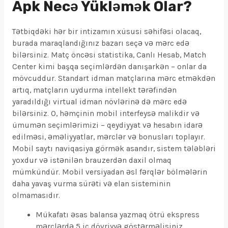
Apk Necə Yükləmək Olar?
Tətbiqdəki hər bir intizamın xüsusi səhifəsi olacaq,
burada maraqlandığınız bazarı seçə və mərc edə
bilərsiniz. Matç öncəsi statistika, Canlı Hesab, Match
Center kimi başqa seçimlərdən danışarkən – onlar da
mövcuddur. Standart idman matçlarına mərc etməkdən
artıq, matçların uydurma intellekt tərəfindən
yaradıldığı virtual idman növlərinə də mərc edə
bilərsiniz. O, həmçinin mobil interfeysə malikdir və
ümumən seçimlərimizi – qeydiyyat və hesabın idarə
edilməsi, əməliyyatlar, mərclər və bonusları toplayır.
Mobil saytı naviqasiya görmək asandır, sistem tələbləri
yoxdur və istənilən brauzerdən daxil olmaq
mümkündür. Mobil versiyadan əsl fərqlər bölmələrin
daha yavaş vurma sürəti və elan sisteminin
olmamasıdır.
Mükafatı əsas balansa yazmaq ötrü ekspress
mərclərdə 5 iç dövriyyə göstərməlisiniz.