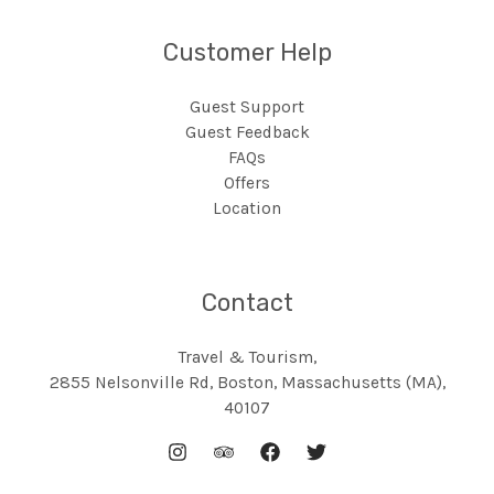
Customer Help
Guest Support
Guest Feedback
FAQs
Offers
Location
Contact
Travel & Tourism,
2855 Nelsonville Rd, Boston, Massachusetts (MA),
40107