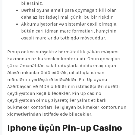
bilərsiniz.
Dərhal oyuna əməli para qoymağa tikili olan
daha az istifadəçi mal, çünki bu bir riskdir.
Akkumulyatorlar və sistemlər daxil olmaqla,
bütün cari idman mərc formatları, həmçinin
əsasli mərclər də tətbiqdə mövcuddur.
Pinup online subyektiv hörmətcillik çəkən məqamı
kazinonun öz bukmeker kontoru idi. Onun qonaqları
şəxsi əmanətdən sakit uduşlarla doldurmaq üçün
əlavə imkanlar əldə edərək, rahatlıqla idman
mərclərini yerləşdirə biləcəklər. Pin Up oyunu
Azərbaycan və MDB ölkələrinin istifadəçiləri sürətli
qeydiyyatdan keçə biləcəklər. Pin Up casino
qeydiyyatdan olmuş ziyarətçilər yalnız etibarlı
bukmeker kontorları ilə işləyən bukmeker kontorunun
xidmətlərindən istifadə edə biləcəklər.
Iphone üçün Pin-up Casino