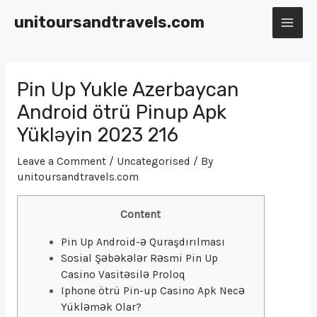
Skip
unitoursandtravels.com
to
MAI
content
ME
Pin Up Yukle Azerbaycan
Android ötrü Pinup Apk
Yükləyin 2023 216
Leave a Comment
/
Uncategorised
/ By
unitoursandtravels.com
Content
Pin Up Android-ə Quraşdırılması
Sosial Şəbəkələr Rəsmi Pin Up
Casino Vasitəsilə Proloq
Iphone ötrü Pin-up Casino Apk Necə
Yükləmək Olar?