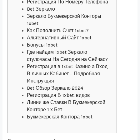
Регистрация По Номеру Телефона
Bet Зеркало
Зеркало Букмекерской Конторы
1xbet
Как Пополнить Счет 1xbet?
Альтернативный Сайт 1xbet
Бонусы 1xbet
Где найдем 1xbet Зеркало
стулочасы На Сегодня на Сейчас?
Регистрация в 1xbet Казино а Вход
В личных Кабинет – Подробная
Инструкция
Bet Обзор Зеркало 2024
Регистрация В 1xbet: видов
Линии же Ставки В Букмекерской
Конторе 1 х Бет
Букмекерская Контора 1xbet