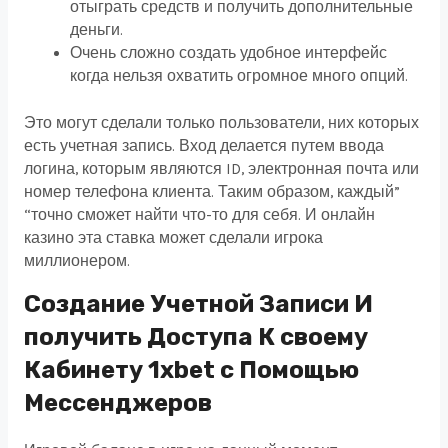
отыграть средств и получить дополнительные
деньги.
Очень сложно создать удобное интерфейс
когда нельзя охватить огромное много опций.
Это могут сделали только пользователи, них которых
есть учетная запись. Вход делается путем ввода
логина, которым являются ID, электронная почта или
номер телефона клиента. Таким образом, каждый”
“точно сможет найти что-то для себя. И онлайн
казино эта ставка может сделали игрока
миллионером.
Создание Учетной Записи И
получить Доступа К своему
Кабинету 1xbet с Помощью
Мессенджеров