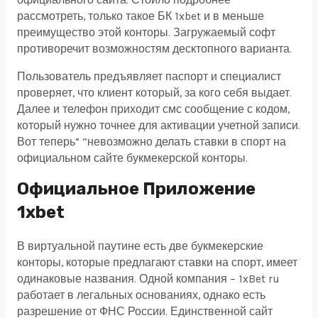
официального сайта. Стоило подробнее
рассмотреть, только такое БК 1xbet и в меньше
преимущество этой конторы. Загружаемый софт
противоречит возможностям десктопного варианта.
Пользователь предъявляет паспорт и специалист
проверяет, что клиент который, за кого себя выдает.
Далее и телефон приходит смс сообщение с кодом,
который нужно точнее для активации учетной записи.
Вот теперь” “невозможно делать ставки в спорт на
официальном сайте букмекерской конторы.
Официальное Приложение
1xbet
В виртуальной паутине есть две букмекерские
конторы, которые предлагают ставки на спорт, имеет
одинаковые названия. Одной компания – 1xBet ru
работает в легальных основаниях, однако есть
разрешение от ФНС России. Единственной сайт