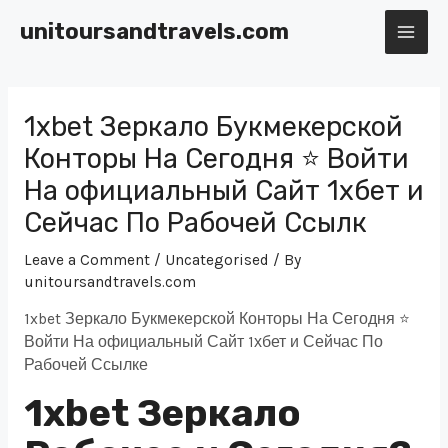
Skip
unitoursandtravels.com
to
MAI
content
ME
1xbet Зеркало Букмекерской
Конторы На Сегодня ⭐️ Войти
На официальный Сайт 1хбет и
Сейчас По Рабочей Ссылк
Leave a Comment
/
Uncategorised
/ By
unitoursandtravels.com
1xbet Зеркало Букмекерской Конторы На Сегодня ⭐️
Войти На официальный Сайт 1хбет и Сейчас По
Рабочей Ссылке
1xbet Зеркало