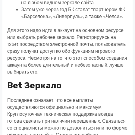
на любом видном зеркале сайта.
Затем уже через год БК стала” “партнером ФК
«Барселона», «Ливерпуль», а также «Челси».
Для этого надо идти в аккаунт на основном ресурсе
или выбрать рабочее зеркало. Регистрируясь на
1xbet посредством электронной почты, пользователь
сразу получат доступ ко обо функциям игрового
ресурса. Несмотря на то, что этот способом создания
аккаунта более длительный и небезопасный, лучше
выбирать его.
Bet Зеркало
Последнее означает, что все выплаты
осуществляются официально и максимум.
Круглосуточная техническая поддержка всегда
готова сделать при наличии нерешенных. Связаться
со специалисты можно по дозвониться или по форме