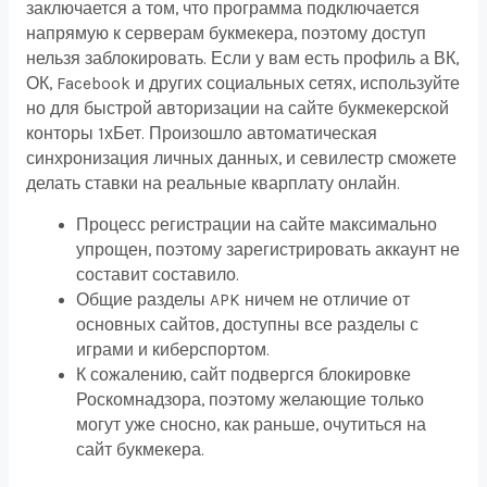
заключается а том, что программа подключается
напрямую к серверам букмекера, поэтому доступ
нельзя заблокировать. Если у вам есть профиль а ВК,
ОК, Facebook и других социальных сетях, используйте
но для быстрой авторизации на сайте букмекерской
конторы 1хБет. Произошло автоматическая
синхронизация личных данных, и севилестр сможете
делать ставки на реальные кварплату онлайн.
Процесс регистрации на сайте максимально
упрощен, поэтому зарегистрировать аккаунт не
составит составило.
Общие разделы APK ничем не отличие от
основных сайтов, доступны все разделы с
играми и киберспортом.
К сожалению, сайт подвергся блокировке
Роскомнадзора, поэтому желающие только
могут уже сносно, как раньше, очутиться на
сайт букмекера.