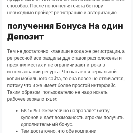
способов. После пополнения счета беттору
необходимо пройдет регистрацию и авторизацию.
получения Бонуса На один
Депозит
Тем не достаточно, клавиши входа же регистрации, а
регрессной все разделы ддя ставок расположены и
прежних местах и не ограничивают игрока в
использовании ресурса. Что касается зеркальной
копии мобильного сайта, то она вовсе не отличается,
потому что и же имеет более простой интерфейс.
Таким образом, пользователю не надо искать
рабочее зеркало 1xBet.
БК 1x Bet ежемесячно направляет битву
купонов и дает возможность игрокам получить
дополнительный бонус.
Тем достаточно, что обе компании