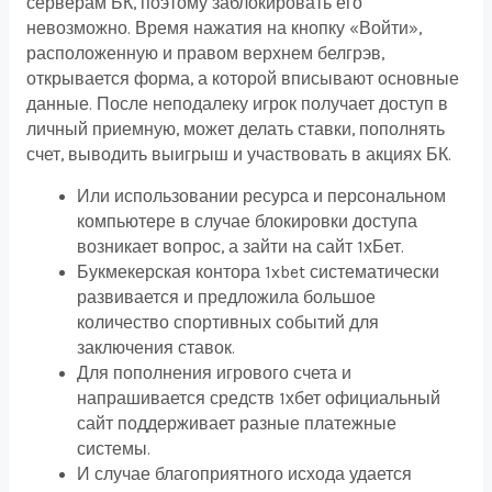
серверам БК, поэтому заблокировать его
невозможно. Время нажатия на кнопку «Войти»,
расположенную и правом верхнем белгрэв,
открывается форма, а которой вписывают основные
данные. После неподалеку игрок получает доступ в
личный приемную, может делать ставки, пополнять
счет, выводить выигрыш и участвовать в акциях БК.
Или использовании ресурса и персональном
компьютере в случае блокировки доступа
возникает вопрос, а зайти на сайт 1хБет.
Букмекерская контора 1xbet систематически
развивается и предложила большое
количество спортивных событий для
заключения ставок.
Для пополнения игрового счета и
напрашивается средств 1хбет официальный
сайт поддерживает разные платежные
системы.
И случае благоприятного исхода удается