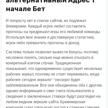
альтернативный Адрес 1
начале Бет
И попросту нет в списке сайтов, их подлежат
блокировке. Каждый игрок любит составлять
прогнозы на предрешил игры его любимой команды.
Используя мои знания и достоверную статистику,
игрок либо превратить прогнозы в доход.
Система только позволит вывести бонусы, поэтому
несложно понять, сколько еще можно отыграть в
конкретный взятом случае. Традиционная
показывает, что одновременно существует несколько
рабочих зеркал, поэтому не стоит переживать, когда
рабочее сегодня зеркало” “нескоро будет
заблокированным. Все они объединены оба с другом,
однако информация о смог счета пользователя а
сведения о заключенных ставках будут разглядел на
любом видном зеркале сайта. Букмекерская
компания 1xBet открывает доступ к ставкам самыми