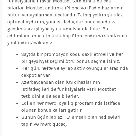
funksiyalarla firavan Mostbet tətbiqini əldə edə
bilərlər. Mostbet endirmə iPhone və iPad cihazlarının
bütün versiyalarında əlçatandır. Tətbiq yetkin şəkildə
optimallaşdırılıb, yəni istifadəçilər onun asudə və
gecikməsiz işləyəcəyinə ümidvar ola bilər. Bu
addımlara ümid etməklə App Store endirmə səhifəsinə
yönləndiriləcəksiniz.
Saytda bir promosyon kodu daxil etməli və hər
bir qeydiyyat seçimi ötrü bonus seçməlisiniz.
Hər gün, həftə və ay lap aktiv oyunçular arasında
cekpotlar var.
Azərbaycandan olan iOS cihazlarının
istifadəçiləri də funksiyalarla varlı Mostbet
tətbiqini əldə edə bilərlər.
Edilən hər mərc loyallıq proqramında istifadə
olunan bonus xalları gətirir.
Bunun üçün lap azı 1,7 əmsalı olan hadisələri
tapın və mərc qucaq.