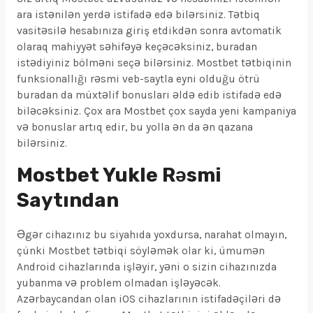
ara istənilən yerdə istifadə edə bilərsiniz. Tətbiq
vasitəsilə hesabınıza giriş etdikdən sonra avtomatik
olaraq mahiyyət səhifəyə keçəcəksiniz, buradan
istədiyiniz bölməni seçə bilərsiniz. Mostbet tətbiqinin
funksionallığı rəsmi veb-saytla eyni olduğu ötrü
buradan da müxtəlif bonusları əldə edib istifadə edə
biləcəksiniz. Çox ara Mostbet çox sayda yeni kampaniya
və bonuslar artıq edir, bu yolla ən da ən qazana
bilərsiniz.
Mostbet Yukle Rəsmi
Saytından
Əgər cihazınız bu siyahıda yoxdursa, narahat olmayın,
çünki Mostbet tətbiqi söyləmək olar ki, ümumən
Android cihazlarında işləyir, yəni o sizin cihazınızda
yubanma və problem olmadan işləyəcək.
Azərbaycandan olan iOS cihazlarının istifadəçiləri də