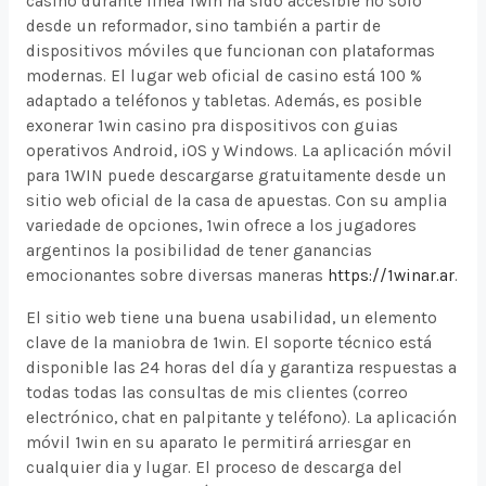
casino durante línea 1win ha sido accesible no sólo
desde un reformador, sino también a partir de
dispositivos móviles que funcionan con plataformas
modernas. El lugar web oficial de casino está 100 %
adaptado a teléfonos y tabletas. Además, es posible
exonerar 1win casino pra dispositivos con guias
operativos Android, iOS y Windows. La aplicación móvil
para 1WIN puede descargarse gratuitamente desde un
sitio web oficial de la casa de apuestas. Con su amplia
variedade de opciones, 1win ofrece a los jugadores
argentinos la posibilidad de tener ganancias
emocionantes sobre diversas maneras
https://1winar.ar
.
El sitio web tiene una buena usabilidad, un elemento
clave de la maniobra de 1win. El soporte técnico está
disponible las 24 horas del día y garantiza respuestas a
todas todas las consultas de mis clientes (correo
electrónico, chat en palpitante y teléfono). La aplicación
móvil 1win en su aparato le permitirá arriesgar en
cualquier dia y lugar. El proceso de descarga del