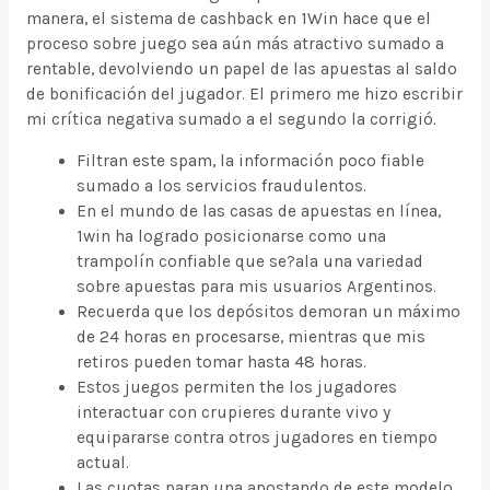
manera, el sistema de cashback en 1Win hace que el
proceso sobre juego sea aún más atractivo sumado a
rentable, devolviendo un papel de las apuestas al saldo
de bonificación del jugador. El primero me hizo escribir
mi crítica negativa sumado a el segundo la corrigió.
Filtran este spam, la información poco fiable
sumado a los servicios fraudulentos.
En el mundo de las casas de apuestas en línea,
1win ha logrado posicionarse como una
trampolín confiable que se?ala una variedad
sobre apuestas para mis usuarios Argentinos.
Recuerda que los depósitos demoran un máximo
de 24 horas en procesarse, mientras que mis
retiros pueden tomar hasta 48 horas.
Estos juegos permiten the los jugadores
interactuar con crupieres durante vivo y
equipararse contra otros jugadores en tiempo
actual.
Las cuotas paran una apostando de este modelo