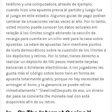
teléfono y una computadora, através de ejemplo,
cuando hizo una apuesta previa al partido y luego fue
al juego en este estadio. Algunos guias de pago podran
cambiar de situaciones varias veces al año. Por lo tanto,
usted mismo puede conocer los datos actuales em
relação à los límites single abriendo la sección de
recarga para cuenta en un sitio web para la casa sobre
apuestas. La odaie de apuestas 1win mantiene puntos
de vista democráticos sobre la cuestión de los límites a
los depósitos y retiros. Por lo total, tienes derecho a
realizar un depósito de 100 pesos mediante tarjetas
bancarias o billeteras electrónicas. A los jugadores les
gusta más el código sobre bono 1win en forma de
apuesta totalmente gratis, porque no hay necesidad de
arriesgar el bono, y la ganancia ze puede retirar
inmediatamente.” “[newline]Después de eso, un dinero
del pase se convierte the moneda real con está
disponible afin de su retiro.