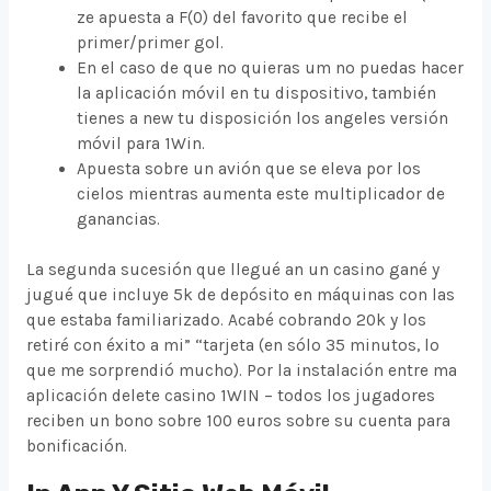
ze apuesta a F(0) del favorito que recibe el
primer/primer gol.
En el caso de que no quieras um no puedas hacer
la aplicación móvil en tu dispositivo, también
tienes a new tu disposición los angeles versión
móvil para 1Win.
Apuesta sobre un avión que se eleva por los
cielos mientras aumenta este multiplicador de
ganancias.
La segunda sucesión que llegué an un casino gané y
jugué que incluye 5k de depósito en máquinas con las
que estaba familiarizado. Acabé cobrando 20k y los
retiré con éxito a mi” “tarjeta (en sólo 35 minutos, lo
que me sorprendió mucho). Por la instalación entre ma
aplicación delete casino 1WIN – todos los jugadores
reciben un bono sobre 100 euros sobre su cuenta para
bonificación.