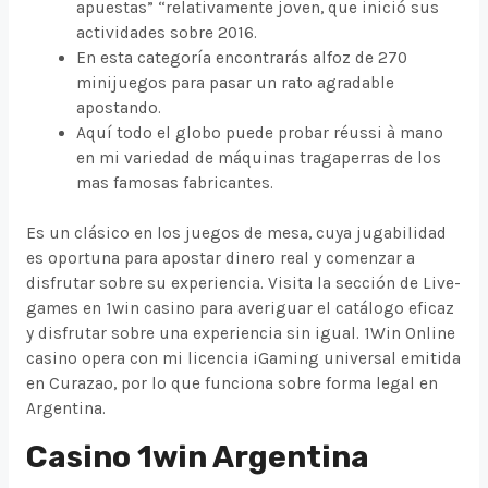
apuestas” “relativamente joven, que inició sus
actividades sobre 2016.
En esta categoría encontrarás alfoz de 270
minijuegos para pasar un rato agradable
apostando.
Aquí todo el globo puede probar réussi à mano
en mi variedad de máquinas tragaperras de los
mas famosas fabricantes.
Es un clásico en los juegos de mesa, cuya jugabilidad
es oportuna para apostar dinero real y comenzar a
disfrutar sobre su experiencia. Visita la sección de Live-
games en 1win casino para averiguar el catálogo eficaz
y disfrutar sobre una experiencia sin igual. 1Win Online
casino opera con mi licencia iGaming universal emitida
en Curazao, por lo que funciona sobre forma legal en
Argentina.
Casino 1win Argentina