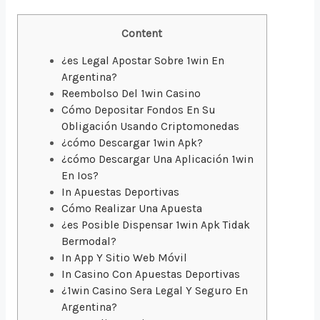
Content
¿es Legal Apostar Sobre 1win En
Argentina?
Reembolso Del 1win Casino
Cómo Depositar Fondos En Su
Obligación Usando Criptomonedas
¿cómo Descargar 1win Apk?
¿cómo Descargar Una Aplicación 1win
En Ios?
In Apuestas Deportivas
Cómo Realizar Una Apuesta
¿es Posible Dispensar 1win Apk Tidak
Bermodal?
In App Y Sitio Web Móvil
In Casino Con Apuestas Deportivas
¿1win Casino Sera Legal Y Seguro En
Argentina?