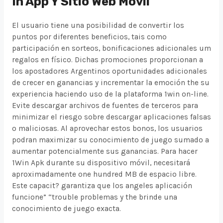
In App Y Sitio Web Móvil
El usuario tiene una posibilidad de convertir los
puntos por diferentes beneficios, tais como
participación en sorteos, bonificaciones adicionales um
regalos en físico. Dichas promociones proporcionan a
los apostadores Argentinos oportunidades adicionales
de crecer en ganancias y incrementar la emoción the su
experiencia haciendo uso de la plataforma 1win on-line.
Evite descargar archivos de fuentes de terceros para
minimizar el riesgo sobre descargar aplicaciones falsas
o maliciosas. Al aprovechar estos bonos, los usuarios
podran maximizar su conocimiento de juego sumado a
aumentar potencialmente sus ganancias. Para hacer
1Win Apk durante su dispositivo móvil, necesitará
aproximadamente one hundred MB de espacio libre.
Este capacit? garantiza que los angeles aplicación
funcione” “trouble problemas y the brinde una
conocimiento de juego exacta.