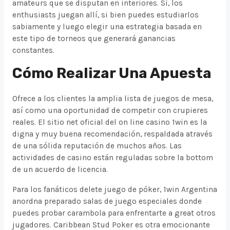
amateurs que se disputan en interiores. Sí, los
enthusiasts juegan allí, si bien puedes estudiarlos
sabiamente y luego elegir una estrategia basada en
este tipo de torneos que generará ganancias
constantes.
Cómo Realizar Una Apuesta
Ofrece a los clientes la amplia lista de juegos de mesa,
así como una oportunidad de competir con crupieres
reales. El sitio net oficial del on line casino 1win es la
digna y muy buena recomendación, respaldada através
de una sólida reputación de muchos años. Las
actividades de casino están reguladas sobre la bottom
de un acuerdo de licencia.
Para los fanáticos delete juego de póker, 1win Argentina
anordna preparado salas de juego especiales donde
puedes probar carambola para enfrentarte a great otros
jugadores. Caribbean Stud Poker es otra emocionante