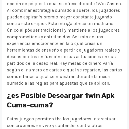
opción de póquer la cual se ofrece durante 1Win Casino.
Al combinar estrategia sumado a suerte, los jugadores
pueden aspirar ‘s premio mayor constante jugando
contra este crupier. Este intriga ofrece un modismo
único al póquer tradicional y mantiene a los jugadores
comprometidos y entretenidos. Se trata de una
experiencia emocionante en la o qual creas un
herramientas de ensueño a partir de jugadores reales y
deseos puntos en función de sus actuaciones en sus
partidos de la deseo real. Hay mesas de dinero varía
según el número de cartas o qual se reparten, las cartas
comunitarias o qual se muestran durante la mesa
sumado a las reglas para apuestas que ze aplican.
¿es Posible Descargar 1win Apk
Cuma-cuma?
Estos juegos permiten the los jugadores interactuar
con crupieres en vivo y contender contra otros