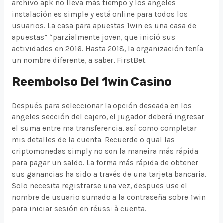
archivo apk no lleva más tiempo y los angeles
instalación es simple y está online para todos los
usuarios. La casa para apuestas 1win es una casa de
apuestas” “parzialmente joven, que inició sus
actividades en 2016. Hasta 2018, la organización tenía
un nombre diferente, a saber, FirstBet.
Reembolso Del 1win Casino
Después para seleccionar la opción deseada en los
angeles sección del cajero, el jugador deberá ingresar
el suma entre ma transferencia, así como completar
mis detalles de la cuenta. Recuerde o qual las
criptomonedas simply no son la maneira más rápida
para pagar un saldo. La forma más rápida de obtener
sus ganancias ha sido a través de una tarjeta bancaria.
Solo necesita registrarse una vez, despues use el
nombre de usuario sumado a la contraseña sobre 1win
para iniciar sesión en réussi à cuenta.