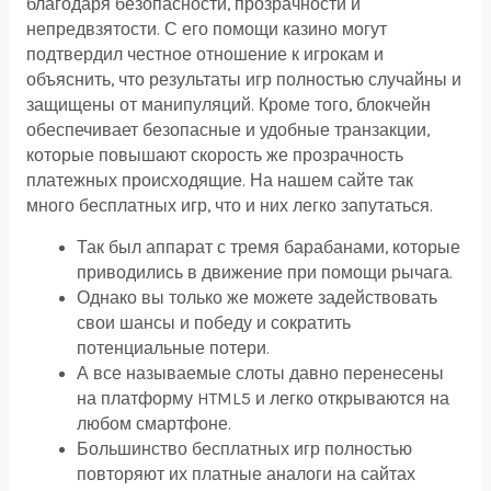
благодаря безопасности, прозрачности и
непредвзятости. С его помощи казино могут
подтвердил честное отношение к игрокам и
объяснить, что результаты игр полностью случайны и
защищены от манипуляций. Кроме того, блокчейн
обеспечивает безопасные и удобные транзакции,
которые повышают скорость же прозрачность
платежных происходящие. На нашем сайте так
много бесплатных игр, что и них легко запутаться.
Так был аппарат с тремя барабанами, которые
приводились в движение при помощи рычага.
Однако вы только же можете задействовать
свои шансы и победу и сократить
потенциальные потери.
А все называемые слоты давно перенесены
на платформу HTML5 и легко открываются на
любом смартфоне.
Большинство бесплатных игр полностью
повторяют их платные аналоги на сайтах