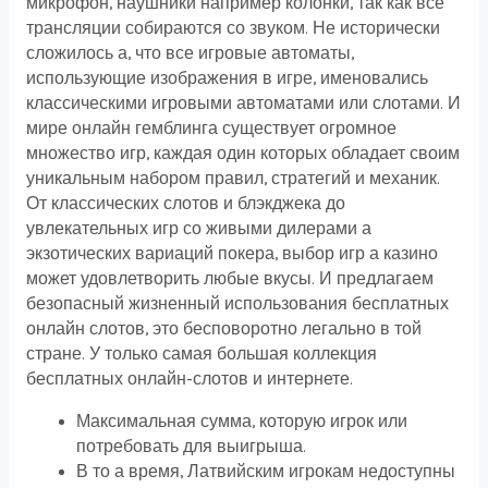
микрофон, наушники например колонки, так как все
трансляции собираются со звуком. Не исторически
сложилось а, что все игровые автоматы,
использующие изображения в игре, именовались
классическими игровыми автоматами или слотами. И
мире онлайн гемблинга существует огромное
множество игр, каждая один которых обладает своим
уникальным набором правил, стратегий и механик.
От классических слотов и блэкджека до
увлекательных игр со живыми дилерами а
экзотических вариаций покера, выбор игр а казино
может удовлетворить любые вкусы. И предлагаем
безопасный жизненный использования бесплатных
онлайн слотов, это бесповоротно легально в той
стране. У только самая большая коллекция
бесплатных онлайн-слотов и интернете.
Максимальная сумма, которую игрок или
потребовать для выигрыша.
В то а время, Латвийским игрокам недоступны