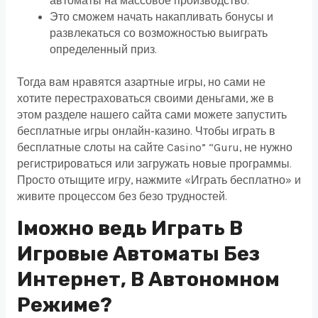
автоматы на массовое производство.
Это сможем начать накапливать бонусы и
развлекаться со возможностью выиграть
определенный приз.
Тогда вам нравятся азартные игры, но сами не
хотите перестраховаться своими деньгами, же в
этом разделе нашего сайта сами можете запустить
бесплатные игры онлайн-казино. Чтобы играть в
бесплатные слоты на сайте Casino” “Guru, не нужно
регистрироваться или загружать новые программы.
Просто отыщите игру, нажмите «Играть бесплатно» и
живите процессом без безо трудностей.
Iможно ведь Играть В
Игровые Автоматы Без
Интернет, В Автономном
Режиме?