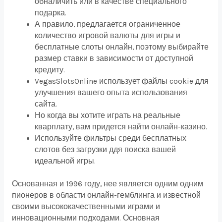
обналичить или в качестве специального
подарка.
А правило, предлагается ограниченное
количество игровой валюты для игры и
бесплатные слоты онлайн, поэтому выбирайте
размер ставки в зависимости от доступной
кредиту.
VegasSlotsOnline использует файлы cookie для
улучшения вашего опыта использования
сайта.
Но когда вы хотите играть на реальные
кварплату, вам придется найти онлайн-казино.
Используйте фильтры среди бесплатных
слотов без загрузки ддя поиска вашей
идеальной игры.
Основанная и 1996 году, нее является одним одним
пионеров в области онлайн-гемблинга и известной
своими высококачественными играми и
инновационными подходами. Основная