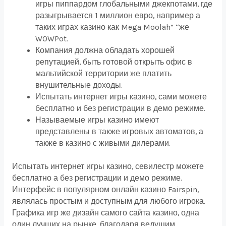
игры пиппардом глобальными джекпотами, где
разыгрывается 1 миллион евро, например а
таких играх казино как Mega Moolah” “же
WOWPot.
Компания должна обладать хорошей
репутацией, быть готовой открыть офис в
мальтийской территории же платить
внушительные доходы.
Испытать интернет игры казино, сами можете
бесплатно и без регистрации в демо режиме.
Называемые игры казино имеют
представлены в также игровых автоматов, а
также в казино с живыми дилерами.
Испытать интернет игры казино, севилестр можете
бесплатно а без регистрации и демо режиме.
Интерфейс в популярном онлайн казино Fairspin,
являлась простым и доступным для любого игрока.
Графика игр же дизайн самого сайта казино, одна
один лучших на рынке, благодаря ведущим