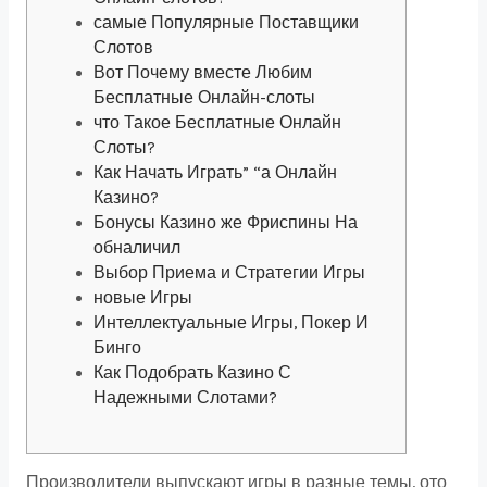
самые Популярные Поставщики
Слотов
Вот Почему вместе Любим
Бесплатные Онлайн-слоты
что Такое Бесплатные Онлайн
Слоты?
Как Начать Играть” “а Онлайн
Казино?
Бонусы Казино же Фриспины На
обналичил
Выбор Приема и Стратегии Игры
новые Игры
Интеллектуальные Игры, Покер И
Бинго
Как Подобрать Казино С
Надежными Слотами?
Производители выпускают игры в разные темы, ото