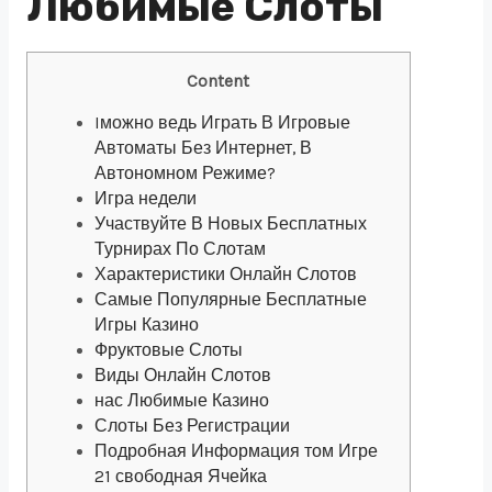
Любимые Слоты
Content
Iможно ведь Играть В Игровые
Автоматы Без Интернет, В
Автономном Режиме?
Игра недели
Участвуйте В Новых Бесплатных
Турнирах По Слотам
Характеристики Онлайн Слотов
Самые Популярные Бесплатные
Игры Казино
Фруктовые Слоты
Виды Онлайн Слотов
нас Любимые Казино
Слоты Без Регистрации
Подробная Информация том Игре
21 свободная Ячейка