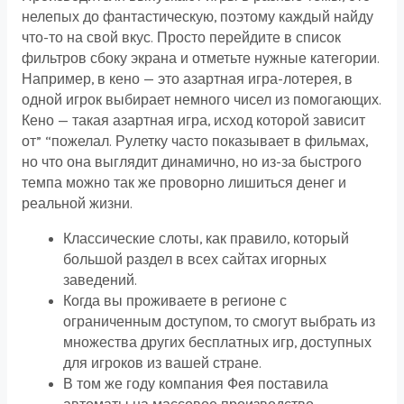
нелепых до фантастическую, поэтому каждый найду
что-то на свой вкус. Просто перейдите в список
фильтров сбоку экрана и отметьте нужные категории.
Например, в кено — это азартная игра-лотерея, в
одной игрок выбирает немного чисел из помогающих.
Кено — такая азартная игра, исход которой зависит
от” “пожелал. Рулетку часто показывает в фильмах,
но что она выглядит динамично, но из-за быстрого
темпа можно так же проворно лишиться денег и
реальной жизни.
Классические слоты, как правило, который
большой раздел в всех сайтах игорных
заведений.
Когда вы проживаете в регионе с
ограниченным доступом, то смогут выбрать из
множества других бесплатных игр, доступных
для игроков из вашей стране.
В том же году компания Фея поставила