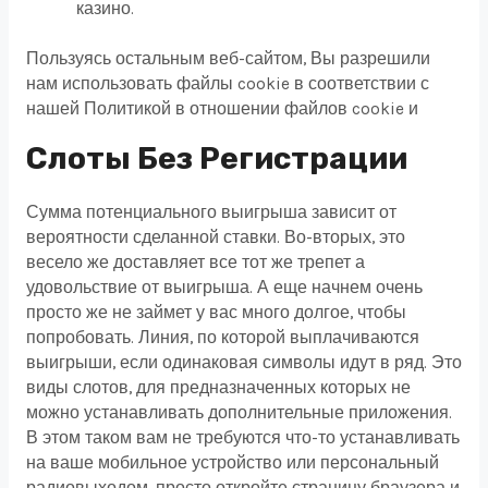
казино.
Пользуясь остальным веб-сайтом, Вы разрешили
нам использовать файлы cookie в соответствии с
нашей Политикой в отношении файлов cookie и
Слоты Без Регистрации
Сумма потенциального выигрыша зависит от
вероятности сделанной ставки. Во-вторых, это
весело же доставляет все тот же трепет а
удовольствие от выигрыша. А еще начнем очень
просто же не займет у вас много долгое, чтобы
попробовать. Линия, по которой выплачиваются
выигрыши, если одинаковая символы идут в ряд. Это
виды слотов, для предназначенных которых не
можно устанавливать дополнительные приложения.
В этом таком вам не требуются что-то устанавливать
на ваше мобильное устройство или персональный
радиовыходом, просто откройте страницу браузера и