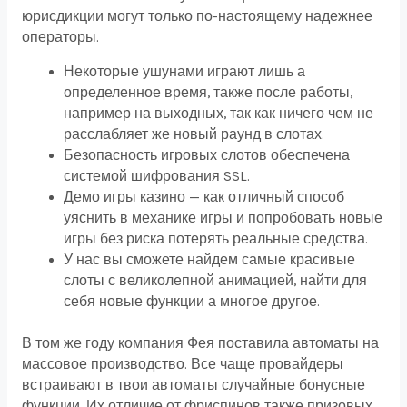
юрисдикции могут только по-настоящему надежнее
операторы.
Некоторые ушунами играют лишь а
определенное время, также после работы,
например на выходных, так как ничего чем не
расслабляет же новый раунд в слотах.
Безопасность игровых слотов обеспечена
системой шифрования SSL.
Демо игры казино — как отличный способ
уяснить в механике игры и попробовать новые
игры без риска потерять реальные средства.
У нас вы сможете найдем самые красивые
слоты с великолепной анимацией, найти для
себя новые функции а многое другое.
В том же году компания Фея поставила автоматы на
массовое производство. Все чаще провайдеры
встраивают в твои автоматы случайные бонусные
функции. Их отличие от фриспинов также призовых