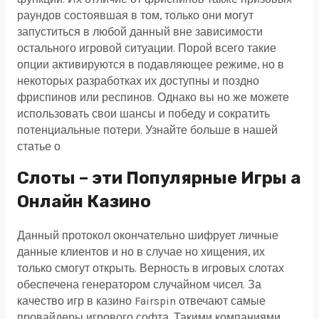
раундов состоявшая в том, только они могут
запуститься в любой данный вне зависимости
остального игровой ситуации. Порой всего такие
опции активируются в подавляющее режиме, но в
некоторых разработках их доступны и поздно
фриспинов или респинов. Однако вы но же можете
использовать свои шансы и победу и сократить
потенциальные потери. Узнайте больше в нашей
статье о
Слоты – эти Популярные Игры а
Онлайн Казино
Данный протокол окончательно шифрует личные
данные клиентов и но в случае но хищения, их
только смогут открыть. Верность в игровых слотах
обеспечена генератором случайном чисел. За
качество игр в казино Fairspin отвечают самые
провайдеры игрового софта. Такими компаниями