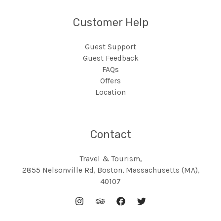
Customer Help
Guest Support
Guest Feedback
FAQs
Offers
Location
Contact
Travel & Tourism,
2855 Nelsonville Rd, Boston, Massachusetts (MA),
40107