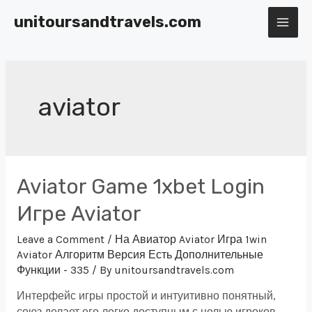
Skip
unitoursandtravels.com
to
MAI
content
ME
aviator
Aviator Game 1xbet Login
Игре Aviator
Leave a Comment
/
На Авиатор Aviator Игра 1win
Aviator Алгоритм Версия Есть Дополнительные
Функции - 335
/ By
unitoursandtravels.com
Интерфейс игры простой и интуитивно понятный,