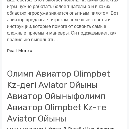
игры нужно работать более тщательно и в каких
областях игрок уже значится опытным пилотом. Бот
авиатор предлагает игрокам полезные советы и
инструкции, которые помогают освоить самые
сложные приемы и маневры. Он подсказывает, как
правильно выполнять …
1xbet
Read More »
Aviator
Game
Где
Олимп Авиатор Olimpbet
Игроки
Kz-дегі Aviator Ойыны
Авиатор Ойыныфолимп
Авиатор Olimpbet Kz-те
Aviator Ойыны