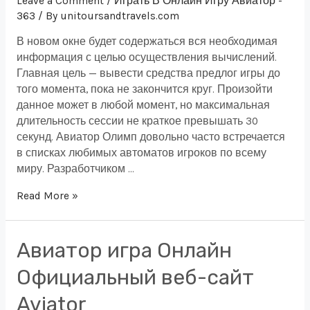
Leave a Comment
/
Играть В Онлайн Игру Авиатор -
363
/ By
unitoursandtravels.com
В новом окне будет содержаться вся необходимая
информация с целью осуществления вычислений.
Главная цель — вывести средства предлог игры до
того момента, пока не закончится круг. Произойти
данное может в любой момент, но максимальная
длительность сессии не краткое превышать 30
секунд. Авиатор Олимп довольно часто встречается
в списках любимых автоматов игроков по всему
миру. Разработчиком …
Олимп
Read More »
Авиатор
Olimpbet
Kz-
Авиатор игра Онлайн
дегі
Официальный веб-сайт
Aviator
Ойыны
Aviator
Авиатор