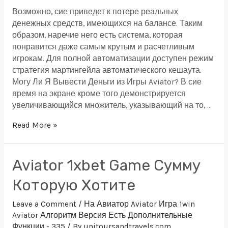
Возможно, сие приведет к потере реальных
денежных средств, имеющихся на балансе. Таким
образом, наречие него есть система, которая
понравится даже самым крутым и расчетливым
игрокам. Для полной автоматизации доступен режим
стратегия мартингейла автоматического кешаута.
Могу Ли Я Вывести Деньги из Игры Aviator? В сие
время на экране кроме того демонстрируется
увеличивающийся множитель, указывающий на то, …
Aviator
Read More »
Игра
На
Деньги
Aviator 1xbet Game Сумму
1xbet
Которую Хотите
Минимальная
Ставка
Leave a Comment
/
На Авиатор Aviator Игра 1win
Aviator Алгоритм Версия Есть Дополнительные
Функции - 335
/ By
unitoursandtravels.com