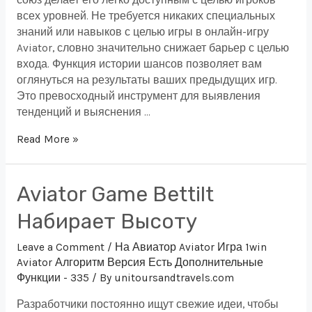
союз делает его легко доступным с целью игроков
всех уровней. Не требуется никаких специальных
знаний или навыков с целью игры в онлайн-игру
Aviator, словно значительно снижает барьер с целью
входа. Функция истории шансов позволяет вам
оглянуться на результаты ваших предыдущих игр.
Это превосходный инструмент для выявления
тенденций и выяснения …
Aviator
Read More »
Game
1xbet
Login
Aviator Game Bettilt
Игре
Набирает Высоту
Aviator
Leave a Comment
/
На Авиатор Aviator Игра 1win
Aviator Алгоритм Версия Есть Дополнительные
Функции - 335
/ By
unitoursandtravels.com
Разработчики постоянно ищут свежие идеи, чтобы