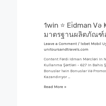
1win ⭐ Ei̇dman Və 
มาตรฐานผลิตภัณฑ์
Leave a Comment
/
1xbet Mobil U
unitoursandtravels.com
Content Fərdi Idman Mərcləri In
Kullanma Şərtləri – 627 In Bahis Ş
Bonuslar 1win Bonuslar Və Promos
Kazandırıyor …
1win
Read More »
⭐
Ei̇dman
Və