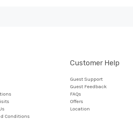
Customer Help
Guest Support
Guest Feedback
tions
FAQs
sits
Offers
Us
Location
d Conditions