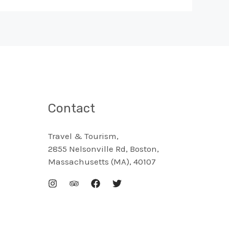
Contact
Travel & Tourism,
2855 Nelsonville Rd, Boston,
Massachusetts (MA), 40107