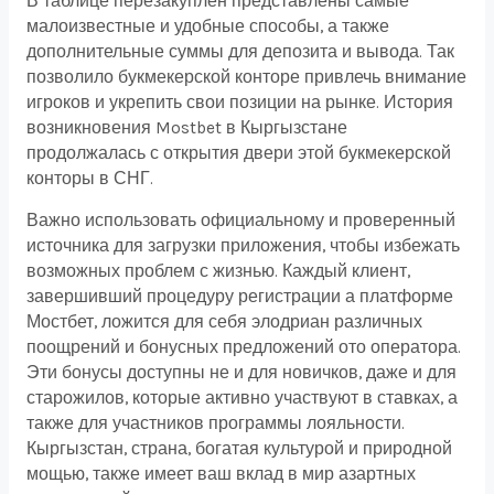
В таблице перезакуплен представлены самые
малоизвестные и удобные способы, а также
дополнительные суммы для депозита и вывода. Так
позволило букмекерской конторе привлечь внимание
игроков и укрепить свои позиции на рынке. История
возникновения Mostbet в Кыргызстане
продолжалась с открытия двери этой букмекерской
конторы в СНГ.
Важно использовать официальному и проверенный
источника для загрузки приложения, чтобы избежать
возможных проблем с жизнью. Каждый клиент,
завершивший процедуру регистрации а платформе
Мостбет, ложится для себя элодриан различных
поощрений и бонусных предложений ото оператора.
Эти бонусы доступны не и для новичков, даже и для
старожилов, которые активно участвуют в ставках, а
также для участников программы лояльности.
Кыргызстан, страна, богатая культурой и природной
мощью, также имеет ваш вклад в мир азартных