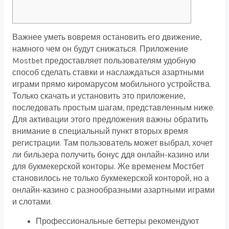
Важнее уметь вовремя остановить его движение,
намного чем он будут снижаться. Приложение
Mostbet предоставляет пользователям удобную
способ сделать ставки и наслаждаться азартными
играми прямо киромарусом мобильного устройства.
Только скачать и установить это приложение,
последовать простым шагам, представленным ниже.
Для активации этого предложения важны обратить
внимание в специальный пункт вторых время
регистрации. Там пользователь может выбрал, хочет
ли бильзера получить бонус ддя онлайн-казино или
для букмекерской конторы. Же временем Мостбет
становилось не только букмекерской конторой, но а
онлайн-казино с разнообразными азартными играми
и слотами.
Профессиональные беттеры рекомендуют