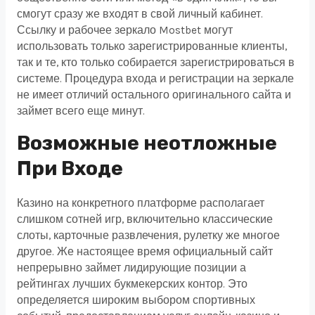
смогут сразу же входят в свой личный кабинет.
Ссылку и рабочее зеркало Mostbet могут
использовать только зарегистрированные клиенты,
так и те, кто только собирается зарегистрироваться в
системе. Процедура входа и регистрации на зеркале
не имеет отличий остального оригинального сайта и
займет всего еще минут.
Возможные неотложные
При Входе
Казино на конкретного платформе располагает
слишком сотней игр, включительно классические
слоты, карточные развлечения, рулетку же многое
другое. Же настоящее время официальный сайт
непрерывно займет лидирующие позиции а
рейтингах лучших букмекерских контор. Это
определяется широким выбором спортивных