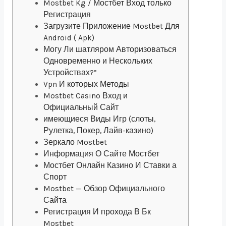
Mostbet Kg / Мостбет Вход только
Регистрация
Загрузите Приложение Mostbet Для
Android ( Apk)
Могу Ли шатляром Авторизоваться
Одновременно и Нескольких
Устройствах?”
Vpn И которых Методы
Mostbet Casino Вход и
Официальный Сайт
имеющиеся Виды Игр (слоты,
Рулетка, Покер, Лайв-казино)
Зеркало Mostbet
Информация О Сайте Мостбет
Мостбет Онлайн Казино И Ставки а
Спорт
Mostbet — Обзор Официального
Сайта
Регистрация И прохода В Бк
Mostbet