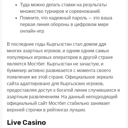
Туда можно делать ставки на результаты
множество турниров и соревнований.
Помните, что надежный пароль — это ваша
первая линия обороны в цифровом мире
онлайн-игр.
В последние годы Кыргызстан стал домом ддя
многих азартных игроков, и одним одним самых
популярных игровых операторов в другой стране
является Мостбет. Кыргызстан не зачастую, и
букмекер активно развивается с момента своего
появления же этой стране. Официальное зеркало
сайта адаптировано для Кыргызских игроков,
предоставляя доступ к богатой линии случившихся и
азартным развлечениям. На данный неподходящий
официальный сайт Мостбет стабильно занимает
верхней строчки в рейтингах лучших.
Live Casino