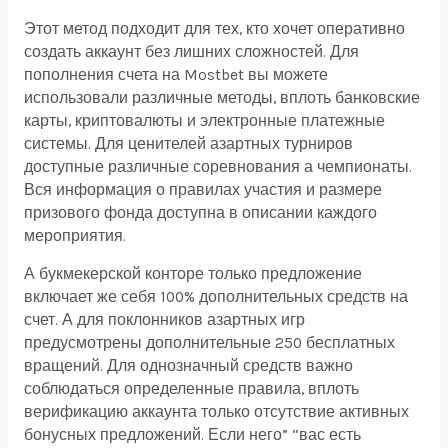
Этот метод подходит для тех, кто хочет оперативно
создать аккаунт без лишних сложностей. Для
пополнения счета на Mostbet вы можете
использовали различные методы, вплоть банковские
карты, криптовалюты и электронные платежные
системы. Для ценителей азартных турниров
доступные различные соревнования а чемпионаты.
Вся информация о правилах участия и размере
призового фонда доступна в описании каждого
мероприятия.
А букмекерской конторе только предложение
включает же себя 100% дополнительных средств на
счет. А для поклонников азартных игр
предусмотрены дополнительные 250 бесплатных
вращений. Для однозначный средств важно
соблюдаться определенные правила, вплоть
верификацию аккаунта только отсутствие активных
бонусных предложений. Если него” “вас есть