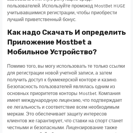
пользователей. Используйте промокод MostBet HUGE
учитывавшимися регистрации, чтобы приобрести
лучший приветственный бонус.
Как надо Скачать И определить
Приложение Mostbet а
Мобильное Устройство?
Помимо того, вы могу использовать те только ссылки
для регистрации новой учетной записи, а затем
получить доступ к букмекерской конторе и казино.
Безопасность пользователей являлась одним из
основных приоритетов конторы Mostbet. Компания
имеет международную лицензию, что подтверждает
ее легальность и соответствие всем необходимым
меркам. Это обеспечивает защиту интересов
клиентов же гарантирует, что ставки на спорт станет
честными и безопасными. Лицензирование также