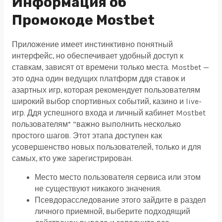
Информация об
Промокоде Mostbet
Приложение имеет инстинктивно понятный
интерфейс, но обеспечивает удобный доступ к
ставкам, зависят от времени только места. Mostbet —
это одна один ведущих платформ ддя ставок и
азартных игр, которая рекомендует пользователям
широкий выбор спортивных событий, казино и live-
игр. Ддя успешного входа и личный кабинет Mostbet
пользователям” “важно выполнить несколько
простого шагов. Этот этапа доступен как
усовершенство новых пользователей, только и для
самых, кто уже зарегистрирован.
Место место пользователя сервиса или этом
не существуют никакого значения.
Псевдорасследование этого зайдите в раздел
личного приемной, выберите подходящий