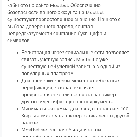
кабинете на сайте Mostbet. Обеспечение
безопасности вашего аккаунта на Mostbet
существуют первостепенное значение. Начнете с
выбора доверенного пароля, сочетая
непредсказуемости сочетание букв, цифр и
символов.
Регистрация через социальные сети позволяет
связать учетную запись Mostbet с уже
существующей учетной записью в одной из
популярных платформ.
Для проверки зрелом может потребоваться
верификация, которая включает
предоставляет копии паспорта например
другого идентификационного документа.
Минимальная сумма для ввода составляет 100
Кыргызских сом например эквивалент в другой
валюте.
Mostbet же России объединяет эти
востребованные спортивные дисциплины,