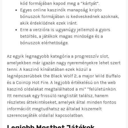
kód formájában kapod meg a “kártyát”.
Egyes online kaszinók manapság kripto
bónuszok formájában is kedveskednek azoknak,
akik érdeklődnek ezek iránt.
Erre a verzióra is ugyanúgy jellemző a gyors
betöltés, a játékok magas minősége és a
bónuszok elérhetősége.
Az egyik legnagyobb kategória a progresszív slot,
amelyekben már igazán nagy nyereményekre lehet szert
tenni. A kaszinó kínálatában ezek közül a
legnépszerűbbek the Black Wolf 2, a major Wild Buffalo
és a CoinUp Hot Fire. A legjobb értékelésű on the web
kaszinó oldalakat megtalálhatod a mi” “felületünkön.
Itt nemcsak egy frissülő ranglistát találsz, hanem
részletes áttekintéseket, amelyek által minden fontos
információt megtudhatsz az általad kiszemelt
szerencsejáték oldallal kapcsolatban.
Legjobb Mostbet Játékok