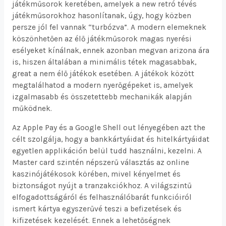
játékműsorok keretében, amelyek a new retró tévés
játékműsorokhoz hasonlítanak, úgy, hogy közben
persze jól fel vannak “turbózva”. A modern elemeknek
köszönhetően az élő játékműsorok magas nyerési
esélyeket kínálnak, ennek azonban megvan arizona ára
is, hiszen általában a minimális tétek magasabbak,
great a nem élő játékok esetében. A játékok között
megtalálhatod a modern nyerőgépeket is, amelyek
izgalmasabb és összetettebb mechanikák alapján
működnek.
Az Apple Pay és a Google Shell out lényegében azt the
célt szolgálja, hogy a bankkártyáidat és hitelkártyáidat
egyetlen applikáción belül tudd használni, kezelni. A
Master card szintén népszerű választás az online
kaszinójátékosok körében, mivel kényelmet és
biztonságot nyújt a tranzakciókhoz. A világszintű
elfogadottságáról és felhasználóbarát funkcióiról
ismert kártya egyszerűvé teszi a befizetések és
kifizetések kezelését. Ennek a lehetőségnek