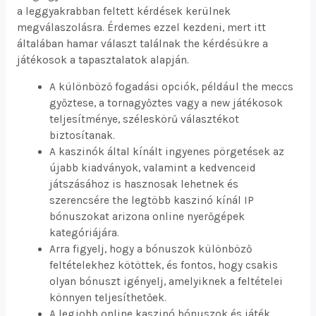
a leggyakrabban feltett kérdések kerülnek
megválaszolásra. Érdemes ezzel kezdeni, mert itt
általában hamar választ találnak the kérdésükre a
játékosok a tapasztalatok alapján.
A különböző fogadási opciók, például the meccs
győztese, a tornagyőztes vagy a new játékosok
teljesítménye, széleskörű választékot
biztosítanak.
A kaszinók által kínált ingyenes pörgetések az
újabb kiadványok, valamint a kedvenceid
játszásához is hasznosak lehetnek és
szerencsére the legtöbb kaszinó kínál IP
bónuszokat arizona online nyerőgépek
kategóriájára.
Arra figyelj, hogy a bónuszok különböző
feltételekhez kötöttek, és fontos, hogy csakis
olyan bónuszt igényelj, amelyiknek a feltételei
könnyen teljesíthetőek.
A legjobb online kaszinó bónuszok és játék