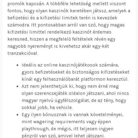
promók kapcsán. A többféle lehetőség mellett viszont
fontos, hogy olyan kaszinók keretében játssz, amelyek a
befizetési és a kifizetési limitek terén is kevezőek
számodra. Itt pontosabban arról van szó, hogy magas
kifizetési limittel rendelkező kaszinót érdemes
keresned, hiszen a megfelelő feltételek révén egy
nagyobb nyereményt is kivehetsz akár egy-két
tranzakcióval.
Ideális az online kaszinójátékosok számára,
gyors befizetéseket és biztonságos kifizetéseket
kínál egy felhasználóbarát platformon keresztül.
Azt nem jelenthetjük ki, hogy nem érné meg
olyan szerencsejáték oldalon játszani, ahol nincs
magyar nyelvű ügyfélszolgálat, de az tény, hogy
sokkal jobb, ha vehicle.
Egy ilyen bónusznak is vannak követelményei,
mint wagering requirements vagy éppen
playthrough, de mégis, itt teljesen ingyen
pénzről van szó, amivel lehet játszani.