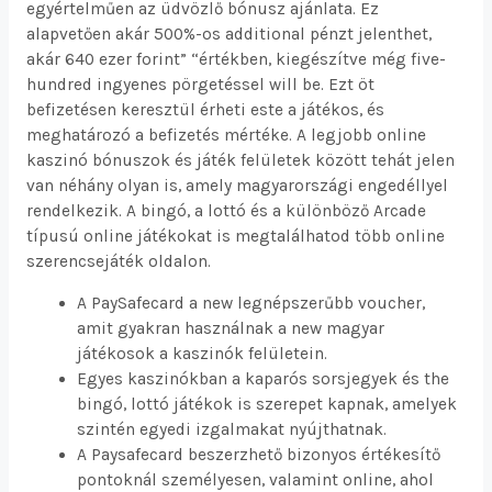
egyértelműen az üdvözlő bónusz ajánlata. Ez
alapvetően akár 500%-os additional pénzt jelenthet,
akár 640 ezer forint” “értékben, kiegészítve még five-
hundred ingyenes pörgetéssel will be. Ezt öt
befizetésen keresztül érheti este a játékos, és
meghatározó a befizetés mértéke. A legjobb online
kaszinó bónuszok és játék felületek között tehát jelen
van néhány olyan is, amely magyarországi engedéllyel
rendelkezik. A bingó, a lottó és a különböző Arcade
típusú online játékokat is megtalálhatod több online
szerencsejáték oldalon.
A PaySafecard a new legnépszerűbb voucher,
amit gyakran használnak a new magyar
játékosok a kaszinók felületein.
Egyes kaszinókban a kaparós sorsjegyek és the
bingó, lottó játékok is szerepet kapnak, amelyek
szintén egyedi izgalmakat nyújthatnak.
A Paysafecard beszerzhető bizonyos értékesítő
pontoknál személyesen, valamint online, ahol