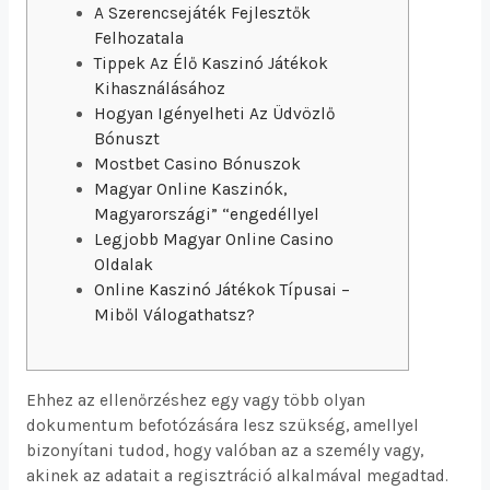
A Szerencsejáték Fejlesztők
Felhozatala
Tippek Az Élő Kaszinó Játékok
Kihasználásához
Hogyan Igényelheti Az Üdvözlő
Bónuszt
Mostbet Casino Bónuszok
Magyar Online Kaszinók,
Magyarországi” “engedéllyel
Legjobb Magyar Online Casino
Oldalak
Online Kaszinó Játékok Típusai –
Miből Válogathatsz?
Ehhez az ellenőrzéshez egy vagy több olyan
dokumentum befotózására lesz szükség, amellyel
bizonyítani tudod, hogy valóban az a személy vagy,
akinek az adatait a regisztráció alkalmával megadtad.