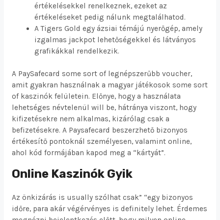
értékelésekkel renelkeznek, ezeket az
értékeléseket pedig nálunk megtalálhatod.
A Tigers Gold egy ázsiai témájú nyerőgép, amely
izgalmas jackpot lehetőségekkel és látványos
grafikákkal rendelkezik.
A PaySafecard some sort of legnépszerűbb voucher,
amit gyakran használnak a magyar játékosok some sort
of kaszinók felületein. Előnye, hogy a használata
lehetséges névtelenül will be, hátránya viszont, hogy
kifizetésekre nem alkalmas, kizárólag csak a
befizetésekre. A Paysafecard beszerzhető bizonyos
értékesítő pontoknál személyesen, valamint online,
ahol kód formájában kapod meg a “kártyát”.
Online Kaszinók Gyik
Az önkizárás is usually szólhat csak” “egy bizonyos
időre, para akár végérvényes is definitely lehet. Érdemes