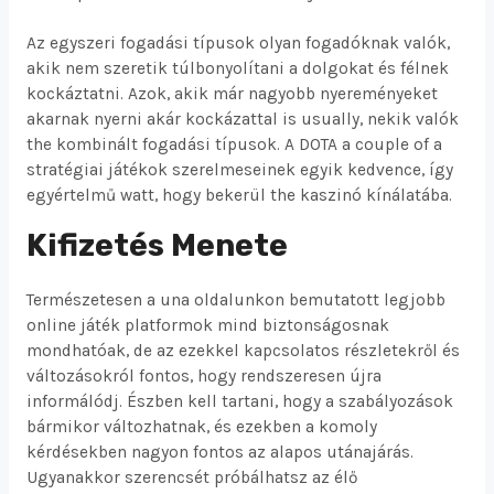
Az egyszeri fogadási típusok olyan fogadóknak valók,
akik nem szeretik túlbonyolítani a dolgokat és félnek
kockáztatni. Azok, akik már nagyobb nyereményeket
akarnak nyerni akár kockázattal is usually, nekik valók
the kombinált fogadási típusok. A DOTA a couple of a
stratégiai játékok szerelmeseinek egyik kedvence, így
egyértelmű watt, hogy bekerül the kaszinó kínálatába.
Kifizetés Menete
Természetesen a una oldalunkon bemutatott legjobb
online játék platformok mind biztonságosnak
mondhatóak, de az ezekkel kapcsolatos részletekről és
változásokról fontos, hogy rendszeresen újra
informálódj. Észben kell tartani, hogy a szabályozások
bármikor változhatnak, és ezekben a komoly
kérdésekben nagyon fontos az alapos utánajárás.
Ugyanakkor szerencsét próbálhatsz az élő