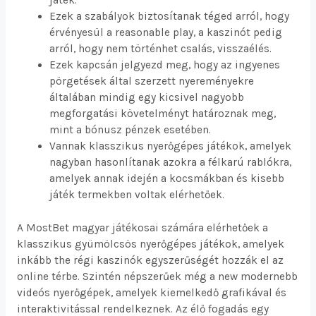
játék.
Ezek a szabályok biztosítanak téged arról, hogy
érvényesül a reasonable play, a kaszinót pedig
arról, hogy nem történhet csalás, visszaélés.
Ezek kapcsán jelgyezd meg, hogy az ingyenes
pörgetések által szerzett nyereményekre
általában mindig egy kicsivel nagyobb
megforgatási követelményt határoznak meg,
mint a bónusz pénzek esetében.
Vannak klasszikus nyerőgépes játékok, amelyek
nagyban hasonlítanak azokra a félkarú rablókra,
amelyek annak idején a kocsmákban és kisebb
játék termekben voltak elérhetőek.
A MostBet magyar játékosai számára elérhetőek a
klasszikus gyümölcsös nyerőgépes játékok, amelyek
inkább the régi kaszinók egyszerűségét hozzák el az
online térbe. Szintén népszerűek még a new modernebb
videós nyerőgépek, amelyek kiemelkedő grafikával és
interaktivitással rendelkeznek. Az élő fogadás egy