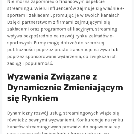
Nie można zapomnieć o finansowym aspekcie
streamingu. Wielu influencerów zajmuje się właśnie e-
sportem i zakładami, promując je w swoich kanałach.
Dzięki partnerstwom z firmami zajmującymi się
zakładami oraz programom afiliacyjnym, streaming
wpływa bezpośrednio na rozwój rynku zakładów e-
sportowych. Firmy mogą dotrzeć do szerokiej
publiczności poprzez proste transmisje na żywo lub
poprzez sponsorowane wydarzenia, co zwiększa ich
zasięg i popularność.
Wyzwania Związane z
Dynamicznie Zmieniającym
się Rynkiem
Dynamiczny rozwój usług streamingowych wiąże się
również z pewnymi wyzwaniami. Konkurencja na rynku
kanałów streamingowych prowadzi do pojawienia się
coraz nowszych technologii i form przekazu, co