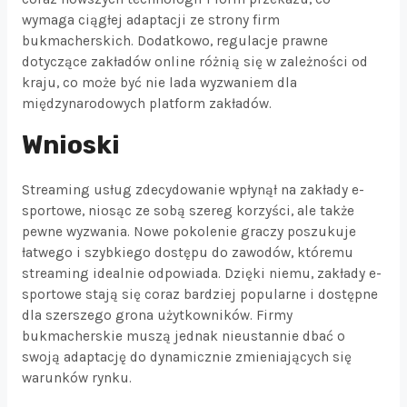
wymaga ciągłej adaptacji ze strony firm
bukmacherskich. Dodatkowo, regulacje prawne
dotyczące zakładów online różnią się w zależności od
kraju, co może być nie lada wyzwaniem dla
międzynarodowych platform zakładów.
Wnioski
Streaming usług zdecydowanie wpłynął na zakłady e-
sportowe, niosąc ze sobą szereg korzyści, ale także
pewne wyzwania. Nowe pokolenie graczy poszukuje
łatwego i szybkiego dostępu do zawodów, któremu
streaming idealnie odpowiada. Dzięki niemu, zakłady e-
sportowe stają się coraz bardziej popularne i dostępne
dla szerszego grona użytkowników. Firmy
bukmacherskie muszą jednak nieustannie dbać o
swoją adaptację do dynamicznie zmieniających się
warunków rynku.