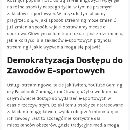
Rosnąca popularność usług streamingowych wpłynęła
na różne aspekty naszego życia, w tym na przemysł
zakładów e-sportowych. W artykule tym chcemy
przyjrzeć się, w jaki sposób streaming może zmienić i
już zmienia sposób, w jaki obstawiamy mecze e-
sportowe. Głównym celem tego tekstu jest zrozumienie,
jakie korzyści dla zakładów e-sportowych przynosi
streaming i jakie wyzwania mogą się pojawić.
Demokratyzacja Dostępu do
Zawodów E-sportowych
Usługi streamingowe, takie jak Twitch, YouTube Gaming
czy Facebook Gaming, umożliwiają użytkownikom na
całym świecie dostęp do wydarzeń e-sportowych w
czasie rzeczywistym. Dzięki temu osoby zainteresowane
zakładami mogą łatwo i szybko obejrzeć interesujące
ich zawody. Jest to szczególnie korzystne dla
mieszkańców obszarów, gdzie tradycyjne media mogą