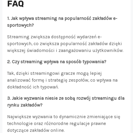
FAQ
1. Jak wpływa streaming na popularność zakładów e-
sportowych?
Streaming zwiększa dostępność wydarzeń e-
sportowych, co zwiększa popularność zakładów dzięki
większej świadomości i zaangażowaniu użytkowników.
2. Czy streaming wpływa na sposób typowania?
Tak, dzięki streamingowi gracze mogą lepiej
analizować formę i strategię zespołów, co wpływa na
dokładność ich typowań.
3. Jakie wyzwania niesie ze sobą rozwój streamingu dla
rynku zakładów?
Największe wyzwania to dynamicznie zmieniające się
technologie oraz różnorodne regulacje prawne
dotyczące zakładów online.