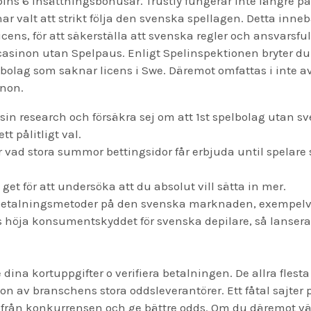
pins 6 insättningsbonusar. Trustly fungerar inte längre 
r valt att strikt följa den svenska spellagen. Detta inneb
cens, för att säkerställa att svenska regler och ansvarsfullt
 casinon utan Spelpaus. Enligt Spelinspektionen bryter d
pelbolag som saknar licens i Swe. Däremot omfattas i in
inon.
 sin research och försäkra sej om att 1st spelbolag utan sve
t pålitligt val.
vad stora summor bettingsidor får erbjuda until spelare s
et för att undersöka att du absolut vill sätta in mer.
etalningsmetoder på den svenska marknaden, exempelvis
ckas höja konsumentskyddet för svenska depilare, så lanser
dina kortuppgifter o verifiera betalningen. De allra fles
 av branschens stora oddsleverantörer. Ett fåtal sajter 
 ut från konkurrensen och ge bättre odds. Om du däremot väl