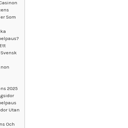
 Casinon
cens
der Som
ska
Spelpaus?
Ett
v Svensk
inon
ens 2025
gsidor
pelpaus
dor Utan
ens Och