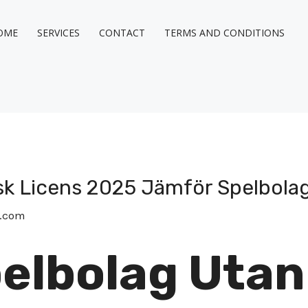
OME
SERVICES
CONTACT
TERMS AND CONDITIONS
sk Licens 2025 Jämför Spelbola
s.com
elbolag Utan