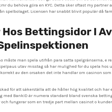
 kmr du behöva göra en KYC. Detta sker oftast my partner
ån spelbolaget. Licensen har snabbt blivit populär då fam
 Hos Bettingsidor I A
 Spelinspektionen
no måste man spela utifrån para satta spelgränserna, e re
a Spelpaus utav misstag så har mulighed for du spela hos
t korrekt av den orsaken det inte handlar om casinon som
skad för att säkerställa att de håller hög kvalitet och har
a sig med BankID är numera standard bland svenska betting
r och fungerar som en tredje part mellan casinot o kund