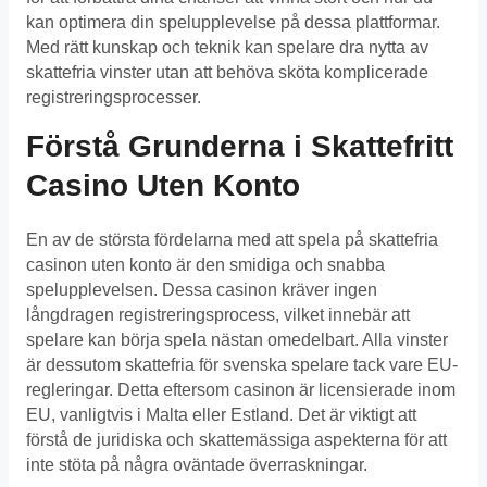
kan optimera din spelupplevelse på dessa plattformar.
Med rätt kunskap och teknik kan spelare dra nytta av
skattefria vinster utan att behöva sköta komplicerade
registreringsprocesser.
Förstå Grunderna i Skattefritt
Casino Uten Konto
En av de största fördelarna med att spela på skattefria
casinon uten konto är den smidiga och snabba
spelupplevelsen. Dessa casinon kräver ingen
långdragen registreringsprocess, vilket innebär att
spelare kan börja spela nästan omedelbart. Alla vinster
är dessutom skattefria för svenska spelare tack vare EU-
regleringar. Detta eftersom casinon är licensierade inom
EU, vanligtvis i Malta eller Estland. Det är viktigt att
förstå de juridiska och skattemässiga aspekterna för att
inte stöta på några oväntade överraskningar.