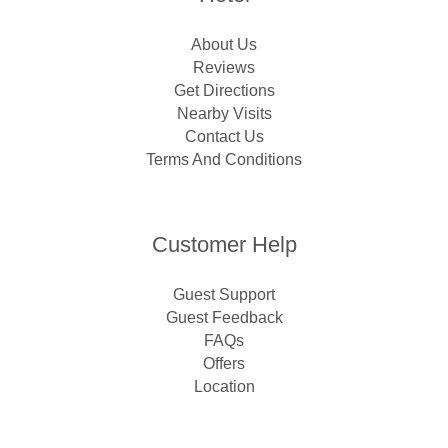
About Us
Reviews
Get Directions
Nearby Visits
Contact Us
Terms And Conditions
Customer Help
Guest Support
Guest Feedback
FAQs
Offers
Location