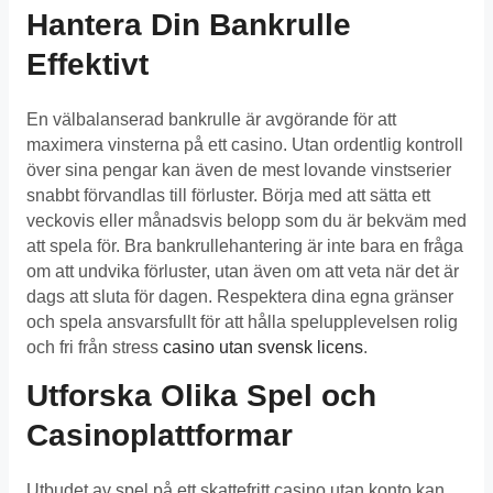
Hantera Din Bankrulle
Effektivt
En välbalanserad bankrulle är avgörande för att
maximera vinsterna på ett casino. Utan ordentlig kontroll
över sina pengar kan även de mest lovande vinstserier
snabbt förvandlas till förluster. Börja med att sätta ett
veckovis eller månadsvis belopp som du är bekväm med
att spela för. Bra bankrullehantering är inte bara en fråga
om att undvika förluster, utan även om att veta när det är
dags att sluta för dagen. Respektera dina egna gränser
och spela ansvarsfullt för att hålla spelupplevelsen rolig
och fri från stress
casino utan svensk licens
.
Utforska Olika Spel och
Casinoplattformar
Utbudet av spel på ett skattefritt casino utan konto kan