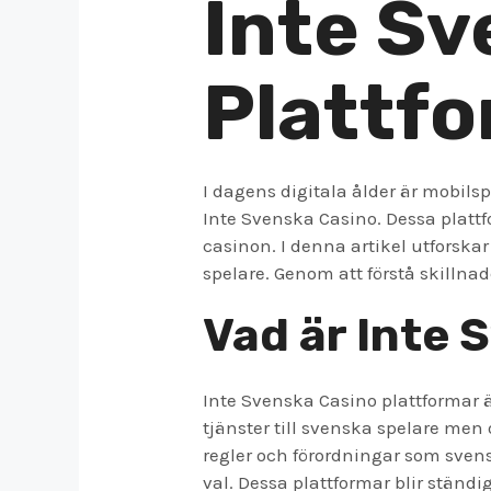
Inte Sv
Plattf
I dagens digitala ålder är mobils
Inte Svenska Casino. Dessa plattf
casinon. I denna artikel utforskar
spelare. Genom att förstå skilln
Vad är Inte 
Inte Svenska Casino plattformar 
tjänster till svenska spelare me
regler och förordningar som svens
val. Dessa plattformar blir ständ