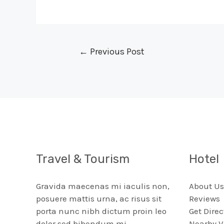
Post
←
Previous Post
navigation
Travel & Tourism
Hotel
Gravida maecenas mi iaculis non,
About Us
posuere mattis urna, ac risus sit
Reviews
porta nunc nibh dictum proin leo
Get Direc
dolor sed bibendum mi.
Nearby Vi