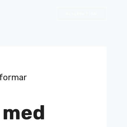
RESERVATION
tformar
e med