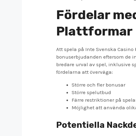
Fördelar med
Plattformar
Att spela på Inte Svenska Casino P
bonuserbjudanden eftersom de int
bredare urval av spel, inklusive 
fördelarna att överväga:
Större och fler bonusar
Större spelutbud
Färre restriktioner på spel
Möjlighet att använda oli
Potentiella Nackde