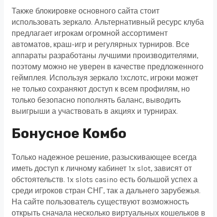
Также блокировке основного сайта стоит
использовать зеркало. Альтернативный ресурс клуба
предлагает игрокам огромной ассортимент
автоматов, краш-игр и регулярных турниров. Все
аппараты разработаны лучшими производителями,
поэтому можно не уверен в качестве предложенного
геймплея. Используя зеркало 1хслотс, игроки может
не только сохраняют доступ к всем профилям, но
только безопасно пополнять баланс, выводить
выигрыши а участвовать в акциях и турнирах.
Бонусное Комбо
Только надежное решение, разыскивающее всегда
иметь доступ к личному кабинет 1x slot, зависят от
обстоятельств. 1x slots casino есть большой успех а
среди игроков стран СНГ, так а дальнего зарубежья.
На сайте пользователь существуют возможность
открыть сначала несколько виртуальных кошельков в