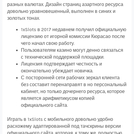
разных валютах. Дизайн страниц азартного ресурса
довольно уравновешенный, выполнен в синих и
золотых тонах.
1xSlots в 2017 недавнем получил официальную
лицензию от игорной комиссии Кюрасао после
чего начал свою работу.
Пользователям казино могут денно связаться
с технической поддержкой площадки.
Лицензия подтверждает честность и
окончательно убеждает новичка.
С посторонней сети рабочих зеркал клиента
без составит перенаправят в но персональный
кабинет, но только дочернего ресурса, которое
является арифметикусом копией
официального сайта.
Играть в 1xSlots с мобильного довольно удобно
расхожему адаптированной под тачскрины версии
официального сайта, которая, к тому же, полностью