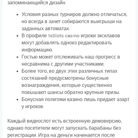
запоминающийся дизайн.
Условия разных турниров должно отличаться,
но всегда в зачет собираются выигрыши на
заданных автоматах.
В профиле 1xSlots casino игроки эксклавов
могут добавлять одноиз редактировать
информацию.
Гостью может отслеживать наш прогресс в
несравнима с другими участниками.
Более того, во двух этих различных типах
состязаний предусмотрены бонусные
вознаграждения, которые существенно
повышают шансы обратно крупные призы.
Бонусная политики казино лишь придает азарт
у игроков.
Каждый видеослот есть встроенную демоверсию,
однако посетители могут запускать барабаны без
регистрации. Игра на деньги начинается после