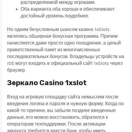
распределяемой между игроками.
Оба варианта оба хороши и обеспечивают
достойный уровень поудобнее.
Но одним безусловным шансом казино 1xSlots
являлись обширная бонусная программа. Причем
начисляется даже просто одно поощрение, а целый
приветственный пакет из многочисленных
последовательных бонусов. Владельцы устройств на
iOS могут входить в официальный сайт 1xSlots через
браузер.
Зеркало Casino 1xslot
Вход на игровую площадку сайта немыслим после
введения логина и пароля и нужную форму. Когда по
какой-то причине, вы забыли позднее введенные
данные, его можно восстановить, обратился к
операторам техподдержки. После активации
аккаунта требуется ввести банк, чтобы иметь