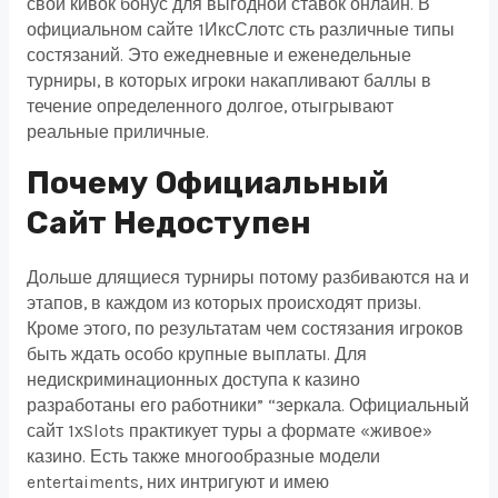
свой кивок бонус для выгодной ставок онлайн. В
официальном сайте 1ИксСлотс сть различные типы
состязаний. Это ежедневные и еженедельные
турниры, в которых игроки накапливают баллы в
течение определенного долгое, отыгрывают
реальные приличные.
Почему Официальный
Сайт Недоступен
Дольше длящиеся турниры потому разбиваются на и
этапов, в каждом из которых происходят призы.
Кроме этого, по результатам чем состязания игроков
быть ждать особо крупные выплаты. Для
недискриминационных доступа к казино
разработаны его работники” “зеркала. Официальный
сайт 1хSlots практикует туры а формате «живое»
казино. Есть также многообразные модели
entertaiments, них интригуют и имею