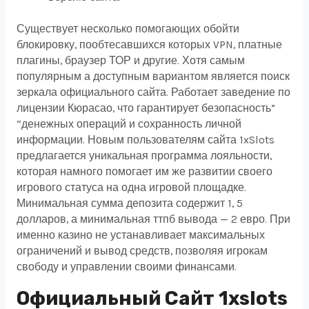
Существует несколько помогающих обойти
блокировку, пообтесавшихся которых VPN, платные
плагины, браузер ТОР и другие. Хотя самым
популярным а доступным вариантом является поиск
зеркала официального сайта. Работает заведение по
лицензии Кюрасао, что гарантирует безопасность”
“денежных операций и сохранность личной
информации. Новым пользователям сайта 1xSlots
предлагается уникальная программа лояльности,
которая намного помогает им же развитии своего
игрового статуса на одна игровой площадке.
Минимальная сумма депозита содержит 1, 5
долларов, а минимальная ттпб вывода — 2 евро. При
именно казино не устанавливает максимальных
ограничений и вывод средств, позволяя игрокам
свободу и управлении своими финансами.
Официальный Сайт 1xslots