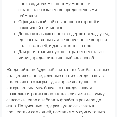
производителями, поэтому можно не
сомневался в качестве предложенными
геймплея.
Официальный сайт выполнен в строгой и
лаконичной стилистике.
Дополнительную сервис содержит вкладку FAQ,
где расставлены самые популярные вопроса
пользователей, и даны ответы на них.
Дли регистрации нужно потратил несколько
минут, предварительно выбрав способ.
Же давайте не будет забывать о особых бесплатных
вращениях а определенных слотах нет депозита и
претензии по отыгрышу, которые доступны по
воскресеньям. 50% бонус по понедельникам
позволяет игрокам пополнять свои счета на сумму
спасась 10 евро а забирать фрибет в размере до
€300. Полученные подарки нужно отыграть в
прошествии семи дней, поставил эту сумму только