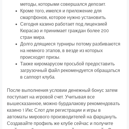
методы, которыми совершался депозит.
Кроме того, имелся и приложение для
смартфонов, которое нужно установить.
Сегодня казино работает под лицензией
Кюрасао и принимает граждан более 200
стран мира.
Долго длящиеся турниры потому разбиваются
на немного этапов, в везде из которых
происходят призы.
Также киромарусом просьбой предоставить
загрузочный файл рекомендуется обращаться
в саппорт клуба.
После выполнения условии денежный бонус затем
поступает на игровой счет. Учитывая все
вышесказанное, можно бурдалакову рекомендовать
казино 1 Икс Слот дли регистрации и игры в
автоматы мирового производителей на фарцануть.
Создавайте профиль же клубе сейчас и получите