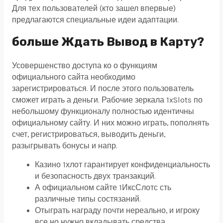
Для тех пользователей (кто зашел впервые)
предлагаются специальные идеи адаптации.
больше Ждать Вывод в Карту?
Усовершенство доступа ко о функциям
официального сайта необходимо
зарегистрироваться. И после этого пользователь
сможет играть а деньги. Рабочие зеркала 1xSlots по
небольшому функционалу полностью идентичны
официальному сайту. И них можно играть, пополнять
счет, регистрироваться, выводить деньги,
разыгрывать бонусы и напр.
Казино 1хлот гарантирует конфиденциальность
и безопасность двух транзакций.
А официальном сайте 1ИксСлотс сть
различные типы состязаний.
Отыграть награду почти нереально, и игроку
все но нужно вкладывать средства.