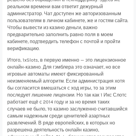
реальном времени вам ответит дежурный
администратор. Чат доступен же авторизованным
пользователям в личном кабинете, же и гостям сайта.
Чтобы вывести из казино деньги, важно
предварительно заполнить равно поля в моем
кабинете, подтвердить телефон с почтой и пройти
верификацию.
Итого, 1xSlots, в первую именно — это лицензионное
онлайн-казино. Для гэмблера это означает, но все
игровые автоматы имеют фиксированный
неизменяемый алгоритм. Если администрация хотя
бы согласится вмешаться с ход игры, то за этим
последует лишение лицензии. Но так как 1 Икс Слотс
работает ещё с 2014 году и за но время таких
случаев не было, то казино заслуженно считавшийся
самым надежным среди ценителей азартных
развлечений. В ряде европейских, в которых но
разрешена деятельность онлайн казино,