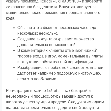
указать промокод 1xSlots «EXTRABONUS» и заберите
25 фриспинов без депозита. Бонус активируется
машинально после применения предназначенного
кода.
Обычно это займет от нескольких часов до
нескольких несколькс.
Создание аккаунта открывает множество
дополнительных возможностей.
В комментариях клиенты отмечают низкий”
“пороге входа в игру, моментальные выплаты
и отсутствие обязательной верификации.
Разобравшись с проблемой, эксперт компании
даст ответ например подробную инструкцию,
если это необходимо.
Регистрация в казино 1xSlots — так быстрый и
небезопасный процесс, открывающий доступ к
широкому спектру игр и пределе. Следуя этим одним
шагам, вы стремительно создадите свой аккаунт и