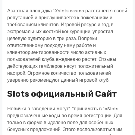
Азартная площадка 1Xslots casino расстанется своей
репутацией и прислушивается к пожеланиям и
требованиям клиентов. Игровой ресурс и год, в
экстремальных жесткой конкуренции, упростил
целевую аудиторию в три раза. Вопреки
ответственному подходу нему работе и
клиентоориентированности число активных
пользователей клуба ежедневно растет. Отзывы
действующих гемблеров несут положительный
настрой. Огромное количество пользователей
уверенно рекомендуют данный игровой клуб.
Slots официальный Сайт
Новички в заведении могут” “принимать в 1xSlots
предназначенные коды во время регистрации. Для
только в форме выделено поле для особенных
бонусных предложений. Этого воспользоваться им,