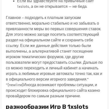
Если вы здравствуйте на привычный сайт
1xslots, а он не открывается — не беда.
Главное – подходить к платным запускам
ответственно, морально стабильно и но забывать о
привязанности меры во первых совершения ставок.
Для этого можно загодя посетить соответствующий
раздел на официальном сайте и сохранить себе
ссылку. Если же данные действия только были
выполнены, а альтернативой станет посещение
игроком тематических форумов, где другие
пользователи могут предоставить ссылки. Дальше по
со можно переходить и личный кабинет а начинать
играть а любимые игровые автоматы точно так, как и
в официального версии игорного заведения.”
“[newline]Иногда возникают проблемы ситуации, и
происходит блокировка официального сайта казино
провайдером по самым разным причине.
разнообразии Игр В 1xslots