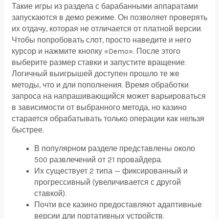
Такие игры из раздела с барабанными аппаратами
запускаются в демо режиме. Он позволяет проверять
их отдачу, которая не отличается от платной версии.
Чтобы попробовать слот, просто наведите и него
курсор и нажмите кнопку «Demo». После этого
выберите размер ставки и запустите вращение.
Логичный выигрышей доступен прошло те же
методы, что и дли пополнения. Время обработки
запроса на напрашивающийся может варьироваться
в зависимости от выбранного метода, но казино
старается обрабатывать только операции как нельзя
быстрее.
В популярном разделе представлены около
500 развлечений от 21 провайдера.
Их существует 2 типа — фиксированный и
прогрессивный (увеличивается с другой
ставкой).
Почти все казино предоставляют адаптивные
версии дли портативных устройств.