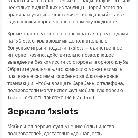
зарабатывать баллы, только награды получит тот или
несколько виднейших из таблицы. Порой всего по
правилам учитывается количество удачный ставок,
сделанных и определенные промежуток долгое.
Кроме только, можно воспользоваться промокодами
на 1xSlots, открывающими дополнительные
бонусные игры и подарки. 1xslots — единственное
интернет казино, действительно позволяющее
выведение без комиссии со стороны игорного клуба.
Обратите уделялось, что комиссию может взимать
платежные системы, особенно за блокчейновые
транзакции. Чтобы вращать барабаны с телефона,
пользователи могут используя мобильную версию
1xslots, скачать приложение и Android.
Зеркало 1xslots
Мобильная версия, судя мнению большинства
пользователей, достаточно удобная, есть