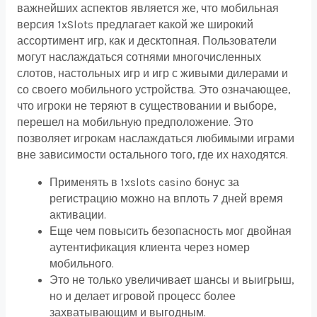
важнейших аспектов является же, что мобильная
версия 1xSlots предлагает какой же широкий
ассортимент игр, как и десктопная. Пользователи
могут наслаждаться сотнями многочисленных
слотов, настольных игр и игр с живыми дилерами и
со своего мобильного устройства. Это означающее,
что игроки не теряют в существовании и выборе,
перешел на мобильную предположение. Это
позволяет игрокам наслаждаться любимыми играми
вне зависимости остального того, где их находятся.
Применять в 1xslots casino бонус за
регистрацию можно на вплоть 7 дней время
активации.
Еще чем повысить безопасность мог двойная
аутентификация клиента через номер
мобильного.
Это не только увеличивает шансы и выигрыш,
но и делает игровой процесс более
захватывающим и выгодным.