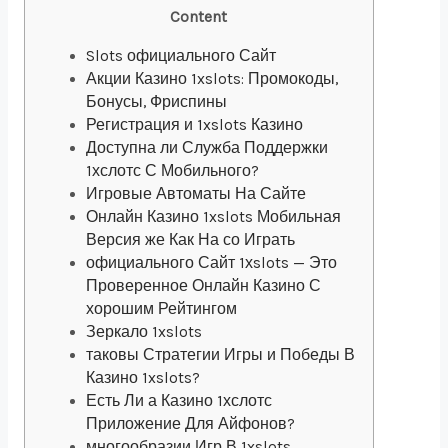
Content
Slots официального Сайт
Акции Казино 1xslots: Промокоды,
Бонусы, Фриспины
Регистрация и 1xslots Казино
Доступна ли Служба Поддержки
1хслотс С Мобильного?
Игровые Автоматы На Сайте
Онлайн Казино 1xslots Мобильная
Версия же Как На со Играть
официального Сайт 1хslots — Это
Проверенное Онлайн Казино С
хорошим Рейтингом
Зеркало 1xslots
таковы Стратегии Игры и Победы В
Казино 1xslots?
Есть Ли а Казино 1хслотс
Приложение Для Айфонов?
многообразии Игр В 1xslots