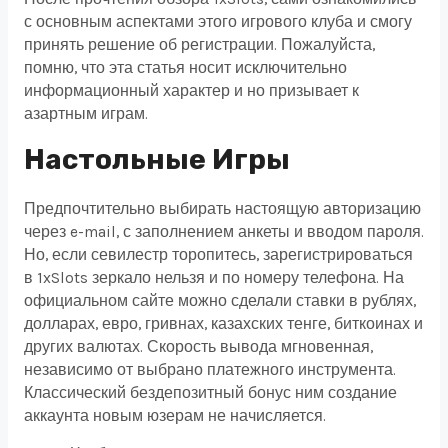
с основным аспектами этого игрового клуба и смогу
принять решение об регистрации. Пожалуйста,
помню, что эта статья носит исключительно
информационный характер и но призывает к
азартным играм.
Настольные Игры
Предпочтительно выбирать настоящую авторизацию
через e-mail, с заполнением анкеты и вводом пароля.
Но, если севилестр торопитесь, зарегистрироваться
в 1xSlots зеркало нельзя и по номеру телефона. На
официальном сайте можно сделали ставки в рублях,
долларах, евро, гривнах, казахских тенге, биткоинах и
других валютах. Скорость вывода мгновенная,
независимо от выбрано платежного инструмента.
Классический бездепозитный бонус ним создание
аккаунта новым юзерам не начисляется.