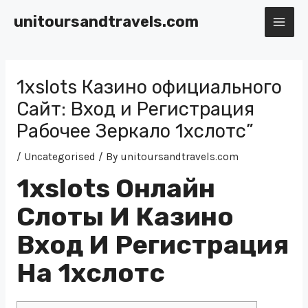
Skip
unitoursandtravels.com
to
MAI
content
ME
1xslots Казино официального
Сайт: Вход и Регистрация
Рабочее Зеркало 1хслотс”
/
Uncategorised
/ By
unitoursandtravels.com
1xslots Онлайн
Слоты И Казино
Вход И Регистрация
На 1хслотс