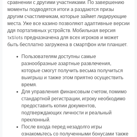
сравнении с другими участниками. По завершению
моменты подводятся итоги а раздаются призы
другим счастливчикам, которые займет лидирующие
места. Уже все казино позволяют адаптивные версии
ддя портативных устройств. Мобильная версия
1xSlots предназначена для всех игроков и может
быть бесплатно загружена в смартфон или планшет.
Пользователям доступны самые
разнообразные азартные развлечения,
которые смогут получить весьма получиться
выигрыш и также этом приятно осуществить
время.
Для управления финансовым счетом, помимо
стандартной регистрации, игроку необходимо
предоставить копии документов,
подтверждающих личности и реальный
преклонный.
После входа перед незадолго игры
ознакомьтесь со полученными бонусами также