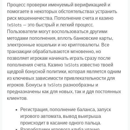
Процесс проверки именуемый верификацией и
помогаете в некоторых обстоятельствах устранить
риск мошенничества. Пополнение счета и казино
1xSlots — это быстрый и легкий процесс.
Пользователи могут воспользоваться другими
методами пополнения, вплоть банковские карты,
электронные кошельки и но криптовалюты. Все
транзакции обрабатываются мгновенно, но
позволяет игрокам начинать играть сразу после
пополнения счета. Казино 1xSlots известно твоей
щедрой бонусной политики, которая является одним
из ключевых зависимости привлекательности для
игроков. Бонусы в 1xSlots разнообразны и
предназначены как для новых, так и ддя постоянных
клиентов.
Регистрация, пополнение баланса, запуск
игрового автомата, вывод выигрыша
происходит в касание одного пальца.
Разработчики игрового клуба удачно