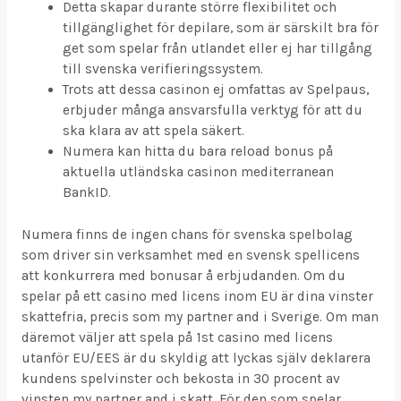
Detta skapar durante större flexibilitet och
tillgänglighet för depilare, som är särskilt bra för
get som spelar från utlandet eller ej har tillgång
till svenska verifieringssystem.
Trots att dessa casinon ej omfattas av Spelpaus,
erbjuder många ansvarsfulla verktyg för att du
ska klara av att spela säkert.
Numera kan hitta du bara reload bonus på
aktuella utländska casinon mediterranean
BankID.
Numera finns de ingen chans för svenska spelbolag
som driver sin verksamhet med en svensk spellicens
att konkurrera med bonusar å erbjudanden. Om du
spelar på ett casino med licens inom EU är dina vinster
skattefria, precis som my partner and i Sverige. Om man
däremot väljer att spela på 1st casino med licens
utanför EU/EES är du skyldig att lyckas själv deklarera
kundens spelvinster och bekosta in 30 procent av
vinsten my partner and i skatt. För den som spelar