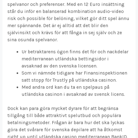
spelvanor och preferenser. Med en 12 Euro insättning
står du inför en balanserad kombination audio-video
risk och possible för belöning, vilket gör ditt spel ännu
mer spännande. Det är ej alltid att det blir den
självinsikt och krävs för att fånga in sej själv och ze
sina osunda spelvanor.
Ur betraktarens ögon finns det för och nackdelar
mediterranean utländska bettingsidor i
avsaknad av den svenska licensen.
Som vi nämnde tidigare har Finansinspektionen
satt stopp för Trustly på utländska casinon.
Med andra ord kan du ta en spelpaus på
utländska casinon i avsaknad av svensk licens.
Dock kan para göra mycket dyrare för att begränsa
tillgång till både attraktivt spelutbud och populära
betalningsmetoder. Frågan är bara hur det ska lyckas
göra det svårare för svenska depilare att ha åtkomst
right up until utländska casino mediterranean BankID.