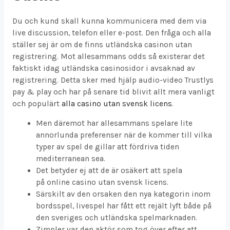
Du och kund skall kunna kommunicera med dem via
live discussion, telefon eller e-post. Den fråga och alla
ställer sej är om de finns utländska casinon utan
registrering. Mot allesammans odds så existerar det
faktiskt idag utländska casinosidor i avsaknad av
registrering. Detta sker med hjälp audio-video Trustlys
pay & play och har på senare tid blivit allt mera vanligt
och populärt
alla casino utan svensk licens
.
Men däremot har allesammans spelare lite
annorlunda preferenser när de kommer till vilka
typer av spel de gillar att fördriva tiden
mediterranean sea.
Det betyder ej att de är osäkert att spela
på online casino utan svensk licens.
Särskilt av den orsaken den nya kategorin inom
bordsspel, livespel har fått ett rejält lyft både på
den sveriges och utländska spelmarknaden.
Zimpler var den aktör som tog över efter att