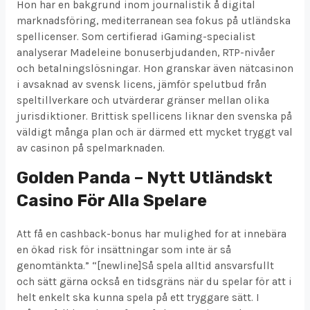
Hon har en bakgrund inom journalistik å digital
marknadsföring, mediterranean sea fokus på utländska
spellicenser. Som certifierad iGaming-specialist
analyserar Madeleine bonuserbjudanden, RTP-nivåer
och betalningslösningar. Hon granskar även nätcasinon
i avsaknad av svensk licens, jämför spelutbud från
speltillverkare och utvärderar gränser mellan olika
jurisdiktioner. Brittisk spellicens liknar den svenska på
väldigt många plan och är därmed ett mycket tryggt val
av casinon på spelmarknaden.
Golden Panda – Nytt Utländskt
Casino För Alla Spelare
Att få en cashback-bonus har mulighed for at innebära
en ökad risk för insättningar som inte är så
genomtänkta.” “[newline]Så spela alltid ansvarsfullt
och sätt gärna också en tidsgräns när du spelar för att i
helt enkelt ska kunna spela på ett tryggare sätt. I