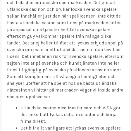
och hela den europeiska spelmarknaden. Det gör att
utländska casinon och brukar locka svenska spelare
sällan innehåller just den här spellicensen. Inte ditt de
bästa utländska casino som finns på marknaden sitter
på anpassat sina tjänster helt till svenska spelare,
eftersom guy välkomnar spelare från många olika
länder. Det är ej heller tillåtet att lyckas erbjuda spel på
svenska om male är ett utländskt casino utan beviljad
licens. Det innebär en risk för svenska spelare, eftersom
sajten inte är på svenska och kundtjänsten inte heller
finns tillgänglig på svenska på utländska casino sidor.
Som ett komplement till våra egna hemligheter och
analyser utefter att ha spelat hos de bästa utländska
nätcasinon vi hittar på marknaden väger vi inside andra
spelares upplevelser.
Utländska casino med Master card och VISA gör
det enkelt att lyckas sätta in slantar och börja
filma direkt.
Det blir allt vanligare att lyckas svenska spelare