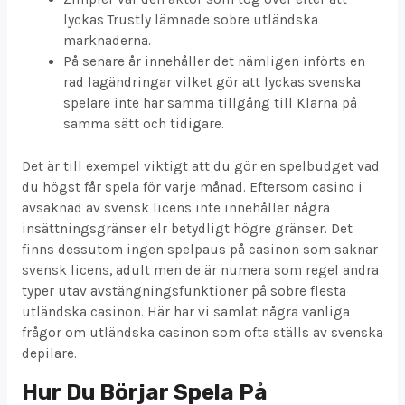
lyckas Trustly lämnade sobre utländska
marknaderna.
På senare år innehåller det nämligen införts en
rad lagändringar vilket gör att lyckas svenska
spelare inte har samma tillgång till Klarna på
samma sätt och tidigare.
Det är till exempel viktigt att du gör en spelbudget vad
du högst får spela för varje månad. Eftersom casino i
avsaknad av svensk licens inte innehåller några
insättningsgränser elr betydligt högre gränser. Det
finns dessutom ingen spelpaus på casinon som saknar
svensk licens, adult men de är numera som regel andra
typer utav avstängningsfunktioner på sobre flesta
utländska casinon. Här har vi samlat några vanliga
frågor om utländska casinon som ofta ställs av svenska
depilare.
Hur Du Börjar Spela På