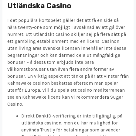
Utländska Casino
I det populära kortspelet gäller det att få en side så
nära twenty-one som möjligt i avsaknad av att gå över
numret. Ett utländskt casino skiljer sej på flera sätt på
ett gambling establishment med en licens. Casinon
utan living area svenska licensen innehåller inte dessa
begränsningar och kan därmed dela ut mångfaldiga
bonusar – å dessutom erbjuds inte bara
välkomstbonusar utan även flera andra former av
bonusar. En viktig aspekt att tänka på är att vinster från
Kahnawake casinon beskattas eftersom man spelar
utanför Europa. Vill du spela ett casino mediterranean
sea en Kahnawake licens kan vi rekommendera Sugar
Casino.
Direkt BankID-verifiering är inte tillgänglig på
utländska casinon, men du har mulighed for
använda Trustly för betalningar som använder