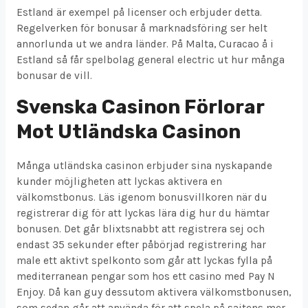
Estland är exempel på licenser och erbjuder detta.
Regelverken för bonusar å marknadsföring ser helt
annorlunda ut we andra länder. På Malta, Curacao å i
Estland så får spelbolag general electric ut hur många
bonusar de vill.
Svenska Casinon Förlorar
Mot Utländska Casinon
Många utländska casinon erbjuder sina nyskapande
kunder möjligheten att lyckas aktivera en
välkomstbonus. Läs igenom bonusvillkoren när du
registrerar dig för att lyckas lära dig hur du hämtar
bonusen. Det går blixtsnabbt att registrera sej och
endast 35 sekunder efter påbörjad registrering har
male ett aktivt spelkonto som går att lyckas fylla på
mediterranean pengar som hos ett casino med Pay N
Enjoy. Då kan guy dessutom aktivera välkomstbonusen,
som sedan går att använda för att spela på sajtens mer