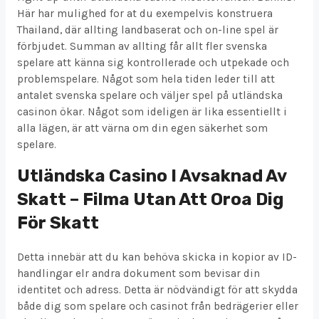
Här har mulighed for at du exempelvis konstruera
Thailand, där allting landbaserat och on-line spel är
förbjudet. Summan av allting får allt fler svenska
spelare att känna sig kontrollerade och utpekade och
problemspelare. Något som hela tiden leder till att
antalet svenska spelare och väljer spel på utländska
casinon ökar. Något som ideligen är lika essentiellt i
alla lägen, är att värna om din egen säkerhet som
spelare.
Utländska Casino I Avsaknad Av
Skatt – Filma Utan Att Oroa Dig
För Skatt
Detta innebär att du kan behöva skicka in kopior av ID-
handlingar elr andra dokument som bevisar din
identitet och adress. Detta är nödvändigt för att skydda
både dig som spelare och casinot från bedrägerier eller