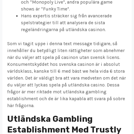
och “Monopoly Live”, andra populära game
shows är “Funky Time”.
Hans expertis sträcker sig från avancerade
spelstrategier till att analysera de sista
regeländringarna på utländska casinon.
Som vi tagit uppe i denna text message tidigare, så
innehåller du betydligt liten rättigheter som abnehmer
när du väljer att spela på casinon utan svensk licens.
Konsumentskyddet hos svenska casinon är i absolut
världsklass, kanske till 6 med bäst we hela vida 6 stora
världen. Det är väldigt bra att vara medveten om det när
du väljer att lyckas spela på utländska casino. Dessa
frågor är mer riktade mot utländska gambling
establishment och de är lika kapabla att svara på sobre
här frågorna.
Utländska Gambling
Establishment Med Trustly