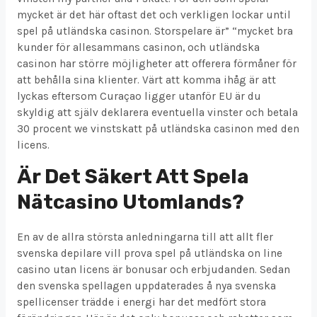
mycket är det här oftast det och verkligen lockar until
spel på utländska casinon. Storspelare är” “mycket bra
kunder för allesammans casinon, och utländska
casinon har större möjligheter att offerera förmåner för
att behålla sina klienter. Värt att komma ihåg är att
lyckas eftersom Curaçao ligger utanför EU är du
skyldig att själv deklarera eventuella vinster och betala
30 procent we vinstskatt på utländska casinon med den
licens.
Är Det Säkert Att Spela
Nätcasino Utomlands?
En av de allra största anledningarna till att allt fler
svenska depilare vill prova spel på utländska on line
casino utan licens är bonusar och erbjudanden. Sedan
den svenska spellagen uppdaterades å nya svenska
spellicenser trädde i energi har det medfört stora