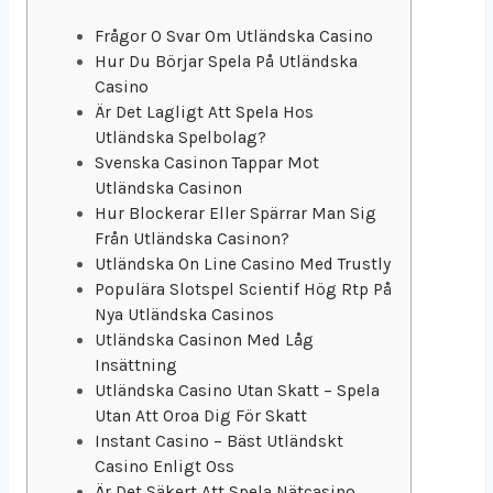
Frågor O Svar Om Utländska Casino
Hur Du Börjar Spela På Utländska
Casino
Är Det Lagligt Att Spela Hos
Utländska Spelbolag?
Svenska Casinon Tappar Mot
Utländska Casinon
Hur Blockerar Eller Spärrar Man Sig
Från Utländska Casinon?
Utländska On Line Casino Med Trustly
Populära Slotspel Scientif Hög Rtp På
Nya Utländska Casinos
Utländska Casinon Med Låg
Insättning
Utländska Casino Utan Skatt – Spela
Utan Att Oroa Dig För Skatt
Instant Casino – Bäst Utländskt
Casino Enligt Oss
Är Det Säkert Att Spela Nätcasino