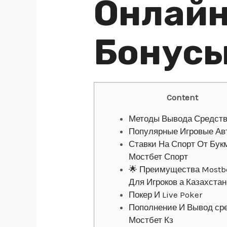
Онлайн
Бонусы
Content
Методы Вывода Средст
Популярные Игровые А
Ставки На Спорт От Бук
Мостбет Спорт
🌟 Преимущества Mostb
Для Игроков а Казахстан
Покер И Live Poker
Пополнение И Вывод ср
Мостбет Кз