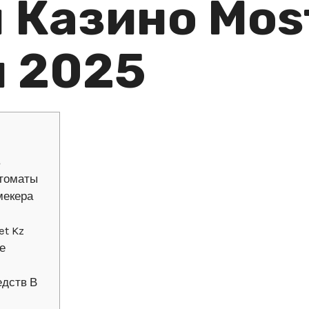
 Казино Mos
 2025
в
втоматы
мекера
et Kz
е
едств В