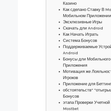
Казино
Как сделано Ставку В Mo
Мобильном Приложени
Эксклюзивные Игры
Скачать дли Android
Как Начать Играть
Система Бонусов
Поддерживаемые Устро
Android
Бонусы дли Мобильного
Приложения
Мотивация же Лояльнос
Игроков
Приложение для Беттинг
обстоятельств” “отыгр
Бонусов
этапа Проверки Учетной
Mostbet