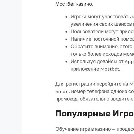
Мостбет казино
.
Игроки могут участвовать 
увеличения своих шансов 
Пользователи могут прило
Наличие постоянной помощ
Обратите внимание, этого
только более исходов мом
Используя девайсы от App
приложение Mostbet.
Для регистрации перейдите на M
email, номер телефона одноиз со
промокод, обязательно введите е
Популярные Игр
Обучение игре в казино — процес