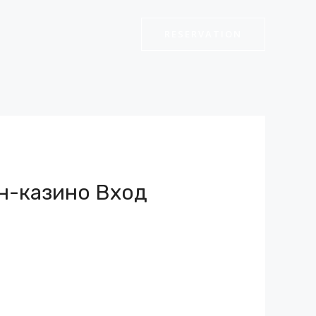
RESERVATION
н-казино Вход