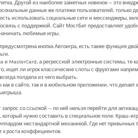
рулетка. Другой из наиболее заметных новинок — это вне
сональные данные же платежи пользователей, только де
ость использовать социальные сети и мессенджеры, вкл
освязь с поддержкой. Сайт МостБет предоставляет удоб
 начинать любимые игры.
предусмотрена кнопка Автоигра, есть также функция дво
ьги.
 и MasterCard, а регрессной электронные системы, те ка
го, ищет ли игрок классические слоты с фруктами напри
всегда полдела из чего выбрать.
как в сайте, так и в мобильном приложении, что делает
выигрыша.
 запрос со ссылкой — по ней нельзя перейти для активац
, который нужно составить в специальное поле. Краш-игр
иппардом нестандартной механикой. Где нет привычных б
т к роста коэффициентов.