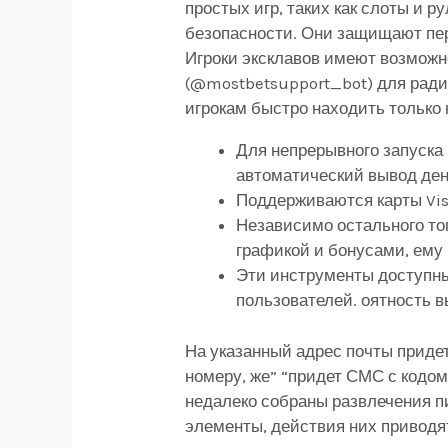
простых игр, таких как слоты и 
безопасности. Они защищают пер
Игроки эксклавов имеют возможн
(@mostbetsupport_bot) для ради
игрокам быстро находить только
Для непрерывного запуска 
автоматический вывод ден
Поддерживаются карты Visa
Независимо остального то
графикой и бонусами, ему 
Эти инструменты доступны 
пользователей. оятность 
На указанный адрес почты придет
номеру, же” “придет СМС с кодом
недалеко собраны развлечения п
элементы, действия них приводя