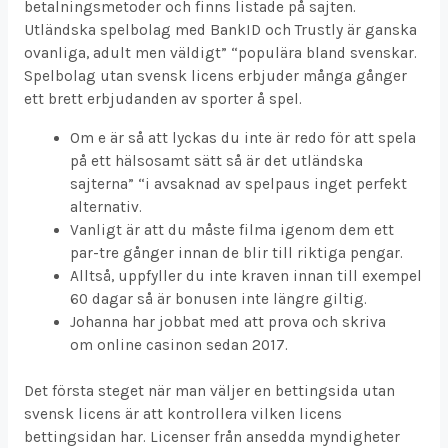
betalningsmetoder och finns listade på sajten.
Utländska spelbolag med BankID och Trustly är ganska
ovanliga, adult men väldigt” “populära bland svenskar.
Spelbolag utan svensk licens erbjuder många gånger
ett brett erbjudanden av sporter å spel.
Om e är så att lyckas du inte är redo för att spela
på ett hälsosamt sätt så är det utländska
sajterna” “i avsaknad av spelpaus inget perfekt
alternativ.
Vanligt är att du måste filma igenom dem ett
par-tre gånger innan de blir till riktiga pengar.
Alltså, uppfyller du inte kraven innan till exempel
60 dagar så är bonusen inte längre giltig.
Johanna har jobbat med att prova och skriva
om online casinon sedan 2017.
Det första steget när man väljer en bettingsida utan
svensk licens är att kontrollera vilken licens
bettingsidan har. Licenser från ansedda myndigheter