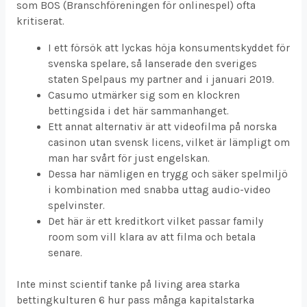
som BOS (Branschföreningen för onlinespel) ofta
kritiserat.
I ett försök att lyckas höja konsumentskyddet för
svenska spelare, så lanserade den sveriges
staten Spelpaus my partner and i januari 2019.
Casumo utmärker sig som en klockren
bettingsida i det här sammanhanget.
Ett annat alternativ är att videofilma på norska
casinon utan svensk licens, vilket är lämpligt om
man har svårt för just engelskan.
Dessa har nämligen en trygg och säker spelmiljö
i kombination med snabba uttag audio-video
spelvinster.
Det här är ett kreditkort vilket passar family
room som vill klara av att filma och betala
senare.
Inte minst scientif tanke på living area starka
bettingkulturen 6 hur pass många kapitalstarka