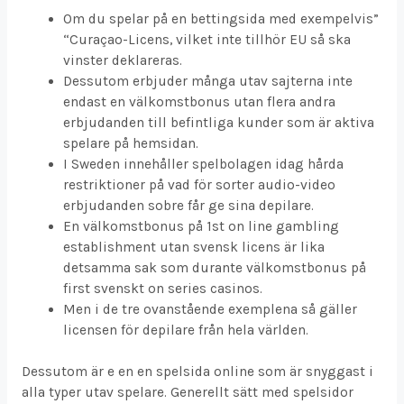
Om du spelar på en bettingsida med exempelvis”
“Curaçao-Licens, vilket inte tillhör EU så ska
vinster deklareras.
Dessutom erbjuder många utav sajterna inte
endast en välkomstbonus utan flera andra
erbjudanden till befintliga kunder som är aktiva
spelare på hemsidan.
I Sweden innehåller spelbolagen idag hårda
restriktioner på vad för sorter audio-video
erbjudanden sobre får ge sina depilare.
En välkomstbonus på 1st on line gambling
establishment utan svensk licens är lika
detsamma sak som durante välkomstbonus på
first svenskt on series casinos.
Men i de tre ovanstående exemplena så gäller
licensen för depilare från hela världen.
Dessutom är e en en spelsida online som är snyggast i
alla typer utav spelare. Generellt sätt med spelsidor