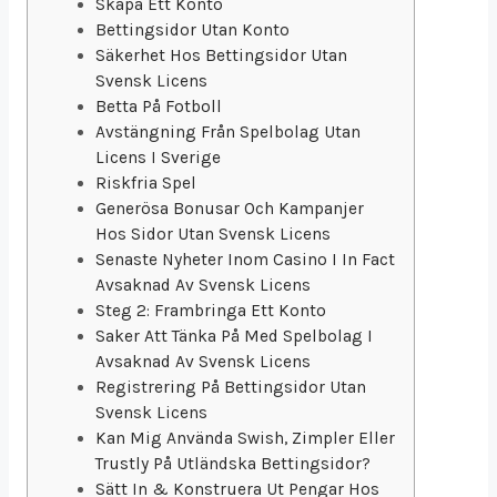
Skapa Ett Konto
Bettingsidor Utan Konto
Säkerhet Hos Bettingsidor Utan
Svensk Licens
Betta På Fotboll
Avstängning Från Spelbolag Utan
Licens I Sverige
Riskfria Spel
Generösa Bonusar Och Kampanjer
Hos Sidor Utan Svensk Licens
Senaste Nyheter Inom Casino I In Fact
Avsaknad Av Svensk Licens
Steg 2: Frambringa Ett Konto
Saker Att Tänka På Med Spelbolag I
Avsaknad Av Svensk Licens
Registrering På Bettingsidor Utan
Svensk Licens
Kan Mig Använda Swish, Zimpler Eller
Trustly På Utländska Bettingsidor?
Sätt In & Konstruera Ut Pengar Hos