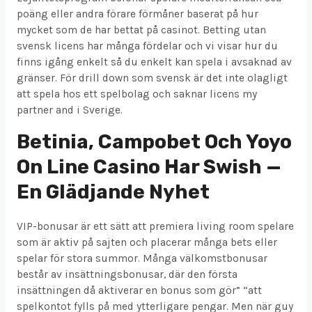
poäng eller andra förare förmåner baserat på hur
mycket som de har bettat på casinot. Betting utan
svensk licens har många fördelar och vi visar hur du
finns igång enkelt så du enkelt kan spela i avsaknad av
gränser. För drill down som svensk är det inte olagligt
att spela hos ett spelbolag och saknar licens my
partner and i Sverige.
Betinia, Campobet Och Yoyo
On Line Casino Har Swish —
En Glädjande Nyhet
VIP-bonusar är ett sätt att premiera living room spelare
som är aktiv på sajten och placerar många bets eller
spelar för stora summor. Många välkomstbonusar
består av insättningsbonusar, där den första
insättningen då aktiverar en bonus som gör” “att
spelkontot fylls på med ytterligare pengar. Men när guy