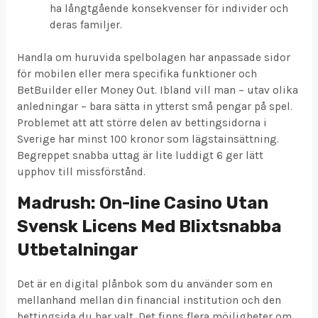
ha långtgående konsekvenser för individer och
deras familjer.
Handla om huruvida spelbolagen har anpassade sidor
för mobilen eller mera specifika funktioner och
BetBuilder eller Money Out. Ibland vill man – utav olika
anledningar – bara sätta in ytterst små pengar på spel.
Problemet att att större delen av bettingsidorna i
Sverige har minst 100 kronor som lägstainsättning.
Begreppet snabba uttag är lite luddigt 6 ger lätt
upphov till missförstånd.
Madrush: On-line Casino Utan
Svensk Licens Med Blixtsnabba
Utbetalningar
Det är en digital plånbok som du använder som en
mellanhand mellan din financial institution och den
bettingsida du har valt. Det finns flera möjligheter om