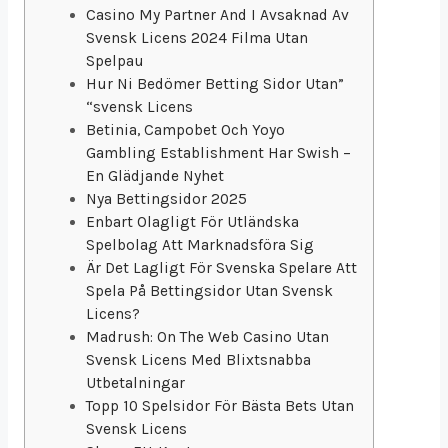
Casino My Partner And I Avsaknad Av
Svensk Licens 2024 Filma Utan
Spelpau
Hur Ni Bedömer Betting Sidor Utan”
“svensk Licens
Betinia, Campobet Och Yoyo
Gambling Establishment Har Swish –
En Glädjande Nyhet
Nya Bettingsidor 2025
Enbart Olagligt För Utländska
Spelbolag Att Marknadsföra Sig
Är Det Lagligt För Svenska Spelare Att
Spela På Bettingsidor Utan Svensk
Licens?
Madrush: On The Web Casino Utan
Svensk Licens Med Blixtsnabba
Utbetalningar
Topp 10 Spelsidor För Bästa Bets Utan
Svensk Licens