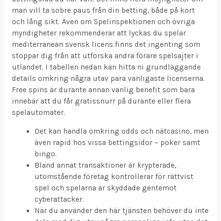
man vill ta sobre paus från din betting, både på kort
och lång sikt. Även om Spelinspektionen och övriga
myndigheter rekommenderar att lyckas du spelar
mediterranean svensk licens finns det ingenting som
stoppar dig från att utforska andra förare spelsajter i
utlandet. I tabellen nedan kan hitta ni grundläggande
details omkring några utav para vanligaste licenserna.
Free spins är durante annan vanlig benefit som bara
innebär att du får gratissnurr på durante eller flera
spelautomater.
Det kan handla omkring odds och nätcasino, men
även rapid hos vissa bettingsidor – poker samt
bingo.
Bland annat transaktioner är krypterade,
utomstående företag kontrollerar för rättvist
spel och spelarna är skyddade gentemot
cyberattacker.
När du använder den här tjänsten behöver du inte