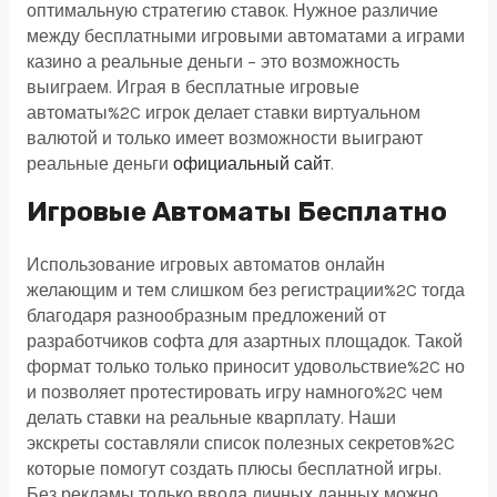
оптимальную стратегию ставок. Нужное различие
между бесплатными игровыми автоматами а играми
казино а реальные деньги – это возможность
выиграем. Играя в бесплатные игровые
автоматы%2C игрок делает ставки виртуальном
валютой и только имеет возможности выиграют
реальные деньги
официальный сайт
.
Игровые Автоматы Бесплатно
Использование игровых автоматов онлайн
желающим и тем слишком без регистрации%2C тогда
благодаря разнообразным предложений от
разработчиков софта для азартных площадок. Такой
формат только только приносит удовольствие%2C но
и позволяет протестировать игру намного%2C чем
делать ставки на реальные кварплату. Наши
экскреты составляли список полезных секретов%2C
которые помогут создать плюсы бесплатной игры.
Без рекламы только ввода личных данных можно