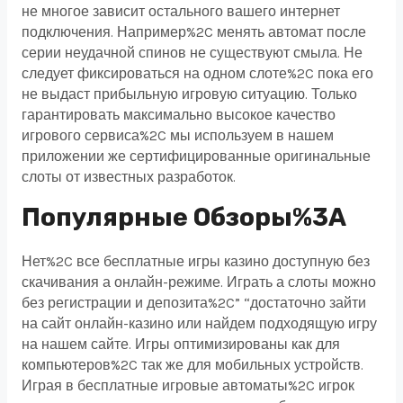
не многое зависит остального вашего интернет
подключения. Например%2C менять автомат после
серии неудачной спинов не существуют смыла. Не
следует фиксироваться на одном слоте%2C пока его
не выдаст прибыльную игровую ситуацию. Только
гарантировать максимально высокое качество
игрового сервиса%2C мы используем в нашем
приложении же сертифицированные оригинальные
слоты от известных разработок.
Популярные Обзоры%3A
Нет%2C все бесплатные игры казино доступную без
скачивания а онлайн-режиме. Играть а слоты можно
без регистрации и депозита%2C” “достаточно зайти
на сайт онлайн-казино или найдем подходящую игру
на нашем сайте. Игры оптимизированы как для
компьютеров%2C так же для мобильных устройств.
Играя в бесплатные игровые автоматы%2C игрок