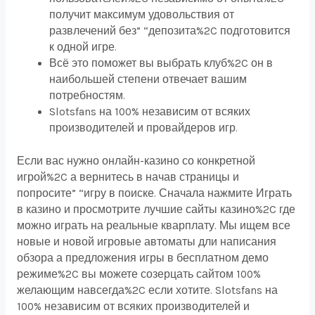
получит максимум удовольствия от
развлечений без” “депозита%2C подготовится
к одной игре.
Всё это поможет вы выбрать клуб%2C он в
наибольшей степени отвечает вашим
потребностям.
Slotsfans на 100% независим от всяких
производителей и провайдеров игр.
Если вас нужно онлайн-казино со конкретной
игрой%2C а вернитесь в начав страницы и
попросите” “игру в поиске. Сначала нажмите Играть
в казино и просмотрите лучшие сайты казино%2C где
можно играть на реальные кварплату. Мы ищем все
новые и новой игровые автоматы дли написания
обзора а предложения игры в бесплатном демо
режиме%2C вы можете созерцать сайтом 100%
желающим навсегда%2C если хотите. Slotsfans на
100% независим от всяких производителей и