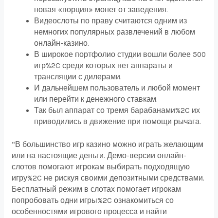
новая «порция» монет от заведения.
Видеослоты по праву считаются одним из
немногих популярных развлечений в любом
онлайн-казино.
В широкое портфолио студии вошли более 500
игр%2C среди которых нет аппараты и
трансляции с дилерами.
И дальнейшем пользователь и любой момент
или перейти к денежного ставкам.
Так был аппарат со тремя барабанами%2C их
приводились в движение при помощи рычага.
“В большинство игр казино можно играть желающим
или на настоящие деньги. Демо-версии онлайн-
слотов помогают игрокам выбирать подходящую
игру%2C не рискуя своими депозитными средствами.
Бесплатный режим в слотах помогает игрокам
попробовать одни игры%2C ознакомиться со
особенностями игрового процесса и найти