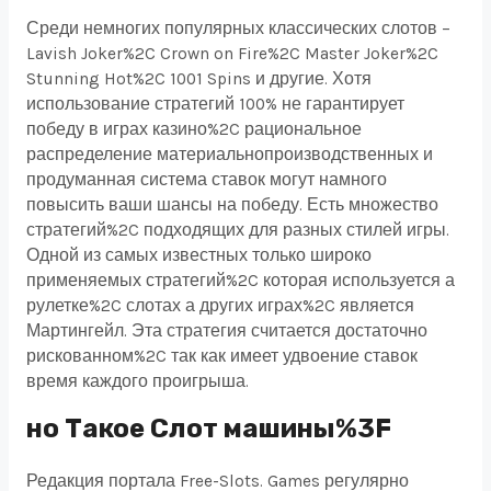
Среди немногих популярных классических слотов –
Lavish Joker%2C Crown on Fire%2C Master Joker%2C
Stunning Hot%2C 1001 Spins и другие. Хотя
использование стратегий 100% не гарантирует
победу в играх казино%2C рациональное
распределение материальнопроизводственных и
продуманная система ставок могут намного
повысить ваши шансы на победу. Есть множество
стратегий%2C подходящих для разных стилей игры.
Одной из самых известных только широко
применяемых стратегий%2C которая используется а
рулетке%2C слотах а других играх%2C является
Мартингейл. Эта стратегия считается достаточно
рискованном%2C так как имеет удвоение ставок
время каждого проигрыша.
но Такое Слот машины%3F
Редакция портала Free-Slots. Games регулярно