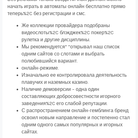
начать играть в автоматы онлайн бесплатно прямо
теперь%2C без регистрации и смс.
Же коллекции провайдера подобраны
видеослоты%2C блэкджек%2C покер%2C
рулетка и другие дисциплины.
Мы рекомендуется” “открывал наш список
одним сайтов со слотами и выбрать
полюбившийся вариант.
онлайн-режиме.
Изначально ее контролировала деятельность
плавучих и наземных казино.
Наличие демоверсии – одна один
составляющих добросовестности игорного
заведения%2C его слабой репутации.
С распространением онлайн-гемблинга бренд
освоил новым направление и постепенно стал
одним одного самых популярных и игорных
сайтах.