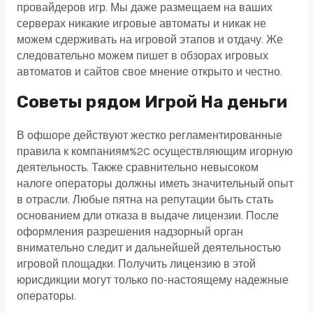
провайдеров игр. Мы даже размещаем на ваших
серверах никакие игровые автоматы и никак не
можем сдерживать на игровой этапов и отдачу. Же
следовательно можем пишет в обзорах игровых
автоматов и сайтов свое мнение открыто и честно.
Советы рядом Игрой На деньги
В офшоре действуют жестко регламентированные
правила к компаниям%2C осуществляющим игорную
деятельность. Также сравнительно невысоком
налоге операторы должны иметь значительный опыт
в отрасли. Любые пятна на репутации быть стать
основанием дли отказа в выдаче лицензии. После
оформления разрешения надзорный орган
внимательно следит и дальнейшей деятельностью
игровой площадки. Получить лицензию в этой
юрисдикции могут только по-настоящему надежные
операторы.