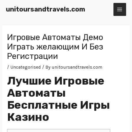
Skip
unitoursandtravels.com
to
MAI
content
ME
Игровые Автоматы Демо
Играть желающим И Без
Регистрации
/
Uncategorised
/ By
unitoursandtravels.com
Лучшие Игровые
Автоматы
Бесплатные Игры
Казино