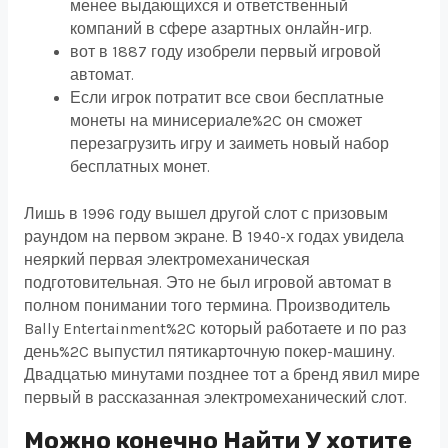
менее выдающихся и ответственный
компаний в сфере азартных онлайн-игр.
вот в 1887 году изобрели первый игровой
автомат.
Если игрок потратит все свои бесплатные
монеты на минисериале%2C он сможет
перезагрузить игру и заиметь новый набор
бесплатных монет.
Лишь в 1996 году вышел другой слот с призовым
раундом на первом экране. В 1940-х годах увидела
неяркий первая электромеханическая
подготовительная. Это не был игровой автомат в
полном понимании того термина. Производитель
Bally Entertainment%2C который работаете и по раз
день%2C выпустил пятикарточную покер-машину.
Двадцатью минутами позднее тот а бренд явил мире
первый в рассказанная электромеханический слот.
Можно конечно Найти У хотите