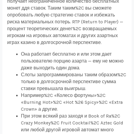
получает неограниченное количество бесплатных
монет ддя ставок. Таким таким%2C вы сможете
опробовать любую стратегию ставок и избежать
риска материальных потерь. RTP (Return to Player) —
процент теоретических денег%2C возвращаемых
игрокам на игровых автоматах и других азартных
играх казино в долгосрочной перспективе.
Она работает бесплатно и или этом дает
пользователю порцию азарта — ему не можно
даже выходить один дома.
Слоты запрограммированы таким образом%2C
только в долгосрочной перспективе сумма
ставки превышала выигрыш.
Например%2C «Колесо фортуны»%2C
«Burning Hot»%2C «Hot %26 Spicy»%2C «Extra
Crown» а другие.
При этом всякий раз заходя и Book of Ra%2C
Crazy Monkey%2C Fruit Cocktail%2C Aztec Gold
или любой другой игровой автомат много