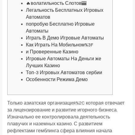
🔥волатильность Слотов🎰
Легальность Бесплатных Игровых
Автоматов
попробую Бесплатно Игровые
Автоматы
Играть В Демо Игровые Автоматы
Как Играть На Мобильном%3F
и Проверенные Казино
Игровые Автоматы На Деньги же
Лучших Казино
Топ-3 Игровых Автоматов сербии
Особенности Режима Демо
Только азиатская организация%2C которая отвечает
за лицензирование и развитие игорного бизнеса.
Изначально ее контролировала деятельность
плавучих и наземных казино. С развитием
рефлектами гемблинга сфера влияния начала