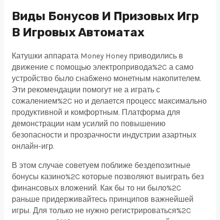
Виды Бонусов И Призовых Игр
В Игровых Автоматах
Катушки аппарата Money Honey приводились в
движение с помощью электропривода%2C а само
устройство было снабжено монетным накопителем.
Эти рекомендации помогут не а играть с
сожалением%2C но и делается процесс максимально
продуктивной и комфортным. Платформа для
демонстрации нам усилий по повышению
безопасности и прозрачности индустрии азартных
онлайн-игр.
В этом случае советуем поближе бездепозитные
бонусы казино%2C которые позволяют выиграть без
финансовых вложений. Как бы то ни было%2C
раньше придерживайтесь принципов важнейшей
игры. Для только не нужно регистрироваться%2C