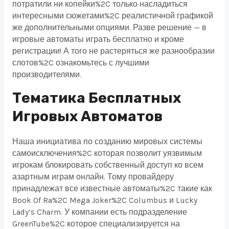
потратили ни копейки%2C только насладиться
интересными сюжетами%2C реалистичной графикой
же дополнительными опциями. Разве решение — в
игровые автоматы играть бесплатно и кроме
регистрации! А того не растеряться же разнообразии
слотов%2C ознакомьтесь с лучшими
производителями.
Тематика Бесплатных
Игровых Автоматов
Наша инициатива по созданию мировых системы
самоисключения%2C которая позволит уязвимым
игрокам блокировать собственный доступ ко всем
азартным играм онлайн. Тому провайдеру
принадлежат все известные автоматы%2C такие как
Book Of Ra%2C Mega Joker%2C Columbus и Lucky
Lady’s Charm. У компании есть подразделение
GreenTube%2C которое специализируется на