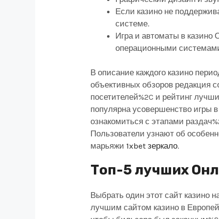
Если казино не поддержив
системе.
Игра и автоматы в казино
операционными системам
В описание каждого казино пери
объективных обзоров редакция 
посетителей%2C и рейтинг лучших
популярна усовершенство игры в
ознакомиться с этапами раздач%
Пользователи узнают об особенн
марьяжи
1xbet зеркало
.
Топ-5 лучших Он
Выбрать один этот сайт казино н
лучшим сайтом казино в Европей