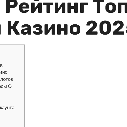
 Рейтинг То
 Казино 202
а
ино
Слотов
осы О
ккаунта