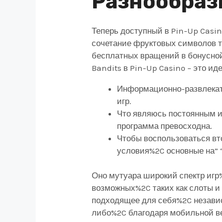
Разнообраз
Теперь доступный в Pin-Up Casi
сочетание фруктовых символов т
бесплатных вращений в бонусной
Bandits в Pin-Up Casino – это 
Информационно-развлекате
игр.
Что являюсь постоянным иг
программа превосходна.
Чтобы воспользоваться в
условия%2C основные на” 
Оно мутуара широкий спектр игр
возможных%2C таких как слоты и
подходящее для себя%2C независ
либо%2C благодаря мобильной ве