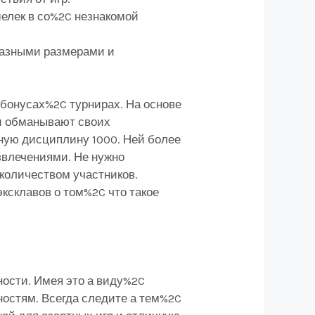
елек в со%2C незнакомой
 разными размерами и
 бонусах%2C турнирах. На основе
и обманывают своих
чную дисциплину 1000. Ней более
звлечениями. Не нужно
количеством участников.
ксклавов о том%2C что такое
ности. Имея это а виду%2C
ностям. Всегда следите а тем%2C