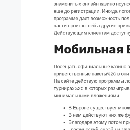
знаменитых онлайн казино ноунс
еще до регистрации. Иногда лог
программе дает возможность по
части проигрышей а другие прив
Действующим клиентам доступну
Мобильная 
Посещать официальные казино вы
приветственные пакеты%2C в они
На сайте действую программы ло
турнирах%2C в которых разыгрыв
минимальными вложениями.
В Европе существует множ
В нем действуют них же 
Благодаря этому потом пр
Графический дизайн и зву