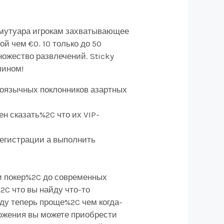
 мутуара игрокам захватывающее
 чем €0. 10 только до 50
ожество развлечений. Sticky
лином!
коязычных поклонников азартных
н сказать%2C что их VIP-
егистрации а выполнить
 и покер%2C до современных
2C что вы найду что-то
ду теперь проще%2C чем когда-
ложения вы можете приобрести