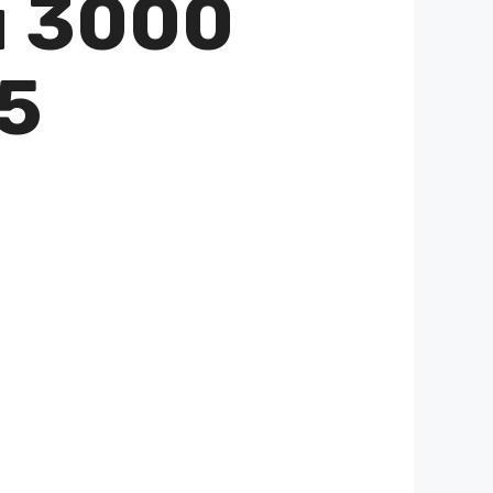
п 3000
5