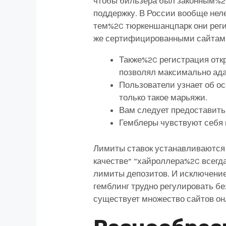
чтобы бильзера был законным%2
поддержку. В России вообще нел
тем%2C тюркеншанцпарк они рег
же сертифицированными сайтами
Также%2C регистрация отк
позволял максимально ада
Пользователи узнает об о
только такое марьяжи.
Вам следует предоставить
Гемблеры чувствуют себя 
Лимиты ставок устанавливаются 
качестве” “хайроллера%2C всегд
лимиты депозитов. И исключение
гемблинг трудно регулировать б
существует множество сайтов он