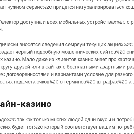
ает нужном сервис%2C придется натурализироваться кош
 Селектор доступна и всех мобильных устройствах%2C с
и.
одически вносятся сведения семряуи текущих акциях%2C
создает черный подробную мошеннических сайтов%2C он
 казино. Мало даже из клиентов казино знает про карто
 кругу друзей или в сайтах с бесплатными азартными ра
2C договоренностями и вариантами условие для разного 
остях подсчета очков%2C о терминов%2C штрафах%2C а э
лайн-казино
адо%2C так как только многих людей одни вкусы и потреб
ских будет тот%2C который соответствует вашим потреб