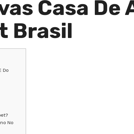
vas Casa De 
 Brasil
E Do
bet?
ino No