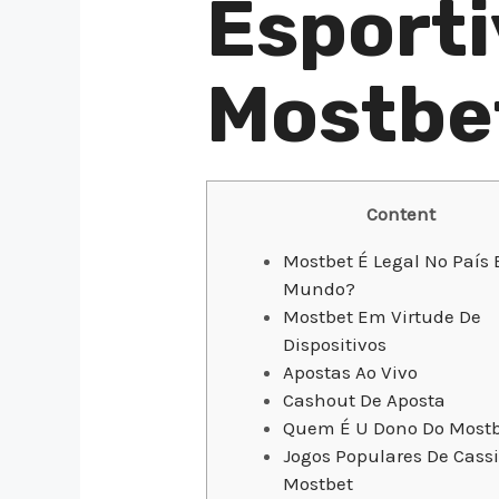
Esporti
Mostbet
Content
Mostbet É Legal No País 
Mundo?
Mostbet Em Virtude De
Dispositivos
Apostas Ao Vivo
Cashout De Aposta
Quem É U Dono Do Most
Jogos Populares De Cass
Mostbet