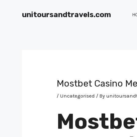
Skip
to
unitoursandtravels.com
H
content
Mostbet Casino Me
/
Uncategorised
/ By
unitoursand
Mostbe