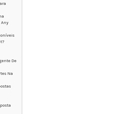
Para
ma
t Any
oníveis
et?
Agente De
rtes Na
postas
posta