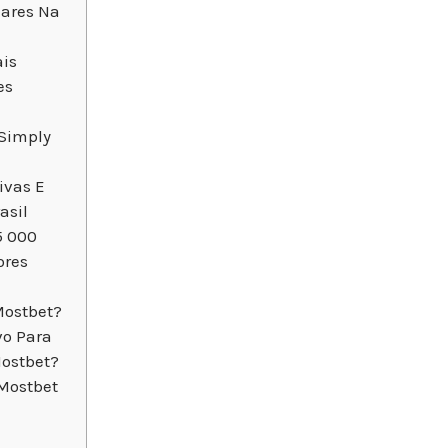
lares Na
ais
es
 Simply
ivas E
asil
5 000
ores
Mostbet?
vo Para
Mostbet?
Mostbet