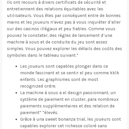
Ils ont recours à divers certificats de sécurité et
entretiennent des relations équitables avec les
utilisateurs. Vous êtes par conséquent entre de bonnes
mains et les joueurs n’avez pas à vous inquiéter d’aller
sur des casinos illégaux et peu fiables. Comme vous
pouvez le constater, des règles de lancement d’une
machine à sous et de conduite du jeu sont assez
simples. Vous pouvez explorer les détails des coûts des
symboles dans le tableau suivant.”
Les joueurs sont capables plonger dans ce
monde fascinant et se sentir el peu comme kklk
enfants. Les graphismes sont de most
recognized ordre.
La machine à sous a el design passionnant, un
système de paiement en cluster, para nombreux
paiements supplémentaires et des relation de
paiement” “élevés.
Grâce à una sweet bonanza trial, les joueurs sont
capables explorer cet richesse coloré sans