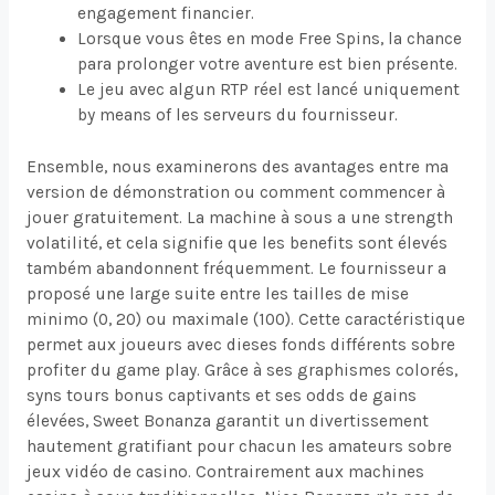
engagement financier.
Lorsque vous êtes en mode Free Spins, la chance
para prolonger votre aventure est bien présente.
Le jeu avec algun RTP réel est lancé uniquement
by means of les serveurs du fournisseur.
Ensemble, nous examinerons des avantages entre ma
version de démonstration ou comment commencer à
jouer gratuitement. La machine à sous a une strength
volatilité, et cela signifie que les benefits sont élevés
também abandonnent fréquemment. Le fournisseur a
proposé une large suite entre les tailles de mise
minimo (0, 20) ou maximale (100). Cette caractéristique
permet aux joueurs avec dieses fonds différents sobre
profiter du game play. Grâce à ses graphismes colorés,
syns tours bonus captivants et ses odds de gains
élevées, Sweet Bonanza garantit un divertissement
hautement gratifiant pour chacun les amateurs sobre
jeux vidéo de casino. Contrairement aux machines