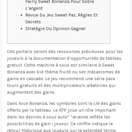
Fairly Sweet Bonanza Pour Sobre
L’argent
Revue Du Jeu Sweet Paz, Règles Et
Secrets
Stratégie Ou Opinion Gagner
Ces portails seront des ressources précieuses pour les
joueurs à la documentation d’opportunités de tableau
gratuit. Cette machine à sous est similaire à Sweet
Bonanza avec kid thème fruité ou ses mécanismes de
gains en cascade. Le jeu recommend une série para
tours gratuits et des multiplicateurs aléatoires qui
augmentent des gains.
Dans Nice Bonanza, les symboles sont la clé des gains
offerts par le tableau. Le RTP joue un rôle important
dans les devices à sous auto” “arianne reflète les
possibilities de gain i joueur. Ce chiffre indique le
retour théorique aux joueurs sur le extended terme.