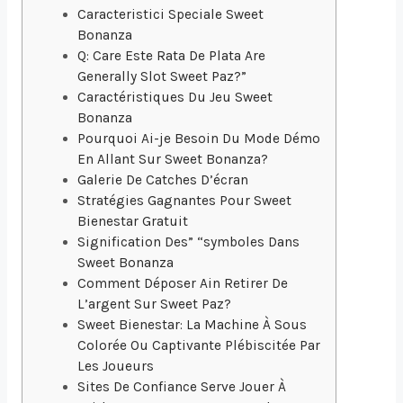
Caracteristici Speciale Sweet
Bonanza
Q: Care Este Rata De Plata Are
Generally Slot Sweet Paz?”
Caractéristiques Du Jeu Sweet
Bonanza
Pourquoi Ai-je Besoin Du Mode Démo
En Allant Sur Sweet Bonanza?
Galerie De Catches D’écran
Stratégies Gagnantes Pour Sweet
Bienestar Gratuit
Signification Des” “symboles Dans
Sweet Bonanza
Comment Déposer Ain Retirer De
L’argent Sur Sweet Paz?
Sweet Bienestar: La Machine À Sous
Colorée Ou Captivante Plébiscitée Par
Les Joueurs
Sites De Confiance Serve Jouer À