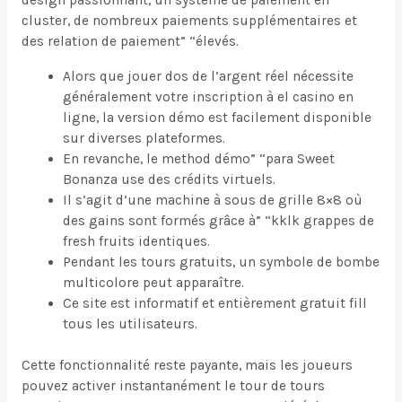
design passionnant, un système de paiement en
cluster, de nombreux paiements supplémentaires et
des relation de paiement” “élevés.
Alors que jouer dos de l’argent réel nécessite
généralement votre inscription à el casino en
ligne, la version démo est facilement disponible
sur diverses plateformes.
En revanche, le method démo” “para Sweet
Bonanza use des crédits virtuels.
Il s’agit d’une machine à sous de grille 8×8 où
des gains sont formés grâce à” “kklk grappes de
fresh fruits identiques.
Pendant les tours gratuits, un symbole de bombe
multicolore peut apparaître.
Ce site est informatif et entièrement gratuit fill
tous les utilisateurs.
Cette fonctionnalité reste payante, mais les joueurs
pouvez activer instantanément le tour de tours