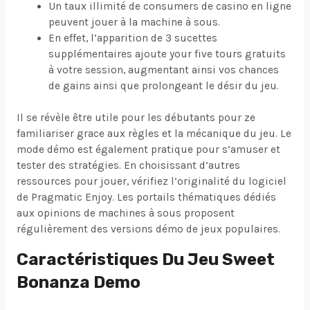
Un taux illimité de consumers de casino en ligne
peuvent jouer à la machine à sous.
En effet, l’apparition de 3 sucettes
supplémentaires ajoute your five tours gratuits
à votre session, augmentant ainsi vos chances
de gains ainsi que prolongeant le désir du jeu.
Il se révèle être utile pour les débutants pour ze
familiariser grace aux règles et la mécanique du jeu. Le
mode démo est également pratique pour s’amuser et
tester des stratégies. En choisissant d’autres
ressources pour jouer, vérifiez l’originalité du logiciel
de Pragmatic Enjoy. Les portails thématiques dédiés
aux opinions de machines à sous proposent
régulièrement des versions démo de jeux populaires.
Caractéristiques Du Jeu Sweet
Bonanza Demo