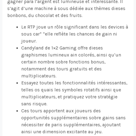
gagner para l’argent est lumineuse et intéressante. Il
s’agit d’une machine à sous dédiée aux thèmes dieses
bonbons, du chocolat et des fruits.
Le RTP joue un rôle significant dans les devices à
sous car” “elle reflète les chances de gain ni
joueur.
Candyland de 1×2 Gaming offre dieses
graphismes lumineux ain colorés, ainsi qu’un
certain nombre sobre fonctions bonus,
notamment des tours gratuits et des
multiplicateurs.
Essayez toutes les fonctionnalités intéressantes,
telles os quais les symboles rotatifs ainsi que
multiplicateurs, et pratiquez votre stratégie
sans risque.
Ces tours apportent aux joueurs des
opportunités supplémentaires sobre gains sans
nécessiter de paris supplémentaires, ajoutant
ainsi une dimension excitante au jeu.