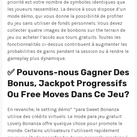
priorité est votre nombre de symboles identiques que
les joueurs rassemblez. La device à sous dispose d’un
mode démo, qui vous donne la possibilité de profiter
du jeu sans utiliser de fonds personnels. Vous devez
collecter quatre images de bonbons sur the terrain de
jeu ou acheter l’accès aux tours gratuits. Toutes les
fonctionnalités ci-dessus contribuent à augmenter les
probabilities de gains pendant la session ou à rendre le
gameplay plus dynamique.
✅ Pouvons-nous Gagner Des
Bonus, Jackpot Progressifs
Ou Free Moves Dans Ce Jeu?
En revanche, le setting démo” “para Sweet Bonanza
utilise des crédits virtuels. Le mode para jeu gratuit
Lovely Bonanza offre quelque chose pour promote le
monde. Certains utilisateurs l’utilisent rapidement