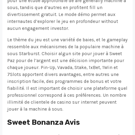
pour une étude approfondie de are generally machine à
sous, tandis que d’autres en profitent fill un
divertissement gratuit. Le mode démo permet aux
internautes d’explorer le jeu en profondeur without
aucun engagement investor.
Le thème du jeu est une variété de baies, et le gameplay
ressemble aux mécanismes de la populaire machine à
sous Starburst. Choisir algun site pour jouer à Sweet
Paz pour de l’argent est une décision importante pour
chaque joueur. Pin-Up, Vavada, Stake, 1xBet, 1Win et
7Slots apportent divers avantages, entre autres une
inscription facile, des programmes de bonus et votre
fiabilité. Il est important de choisir une plateforme quel
professionnel correspond à ces préférences. Un nombre
illimité de clientele de casino sur internet peuvent
jouer à la machine à sous.
Sweet Bonanza Avis