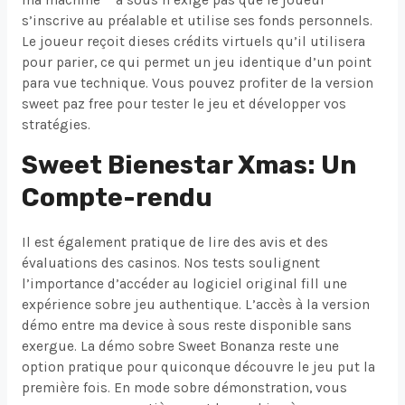
s’inscrive au préalable et utilise ses fonds personnels.
Le joueur reçoit dieses crédits virtuels qu’il utilisera
pour parier, ce qui permet un jeu identique d’un point
para vue technique. Vous pouvez profiter de la version
sweet paz free pour tester le jeu et développer vos
stratégies.
Sweet Bienestar Xmas: Un
Compte-rendu
Il est également pratique de lire des avis et des
évaluations des casinos. Nos tests soulignent
l’importance d’accéder au logiciel original fill une
expérience sobre jeu authentique. L’accès à la version
démo entre ma device à sous reste disponible sans
exergue. La démo sobre Sweet Bonanza reste une
option pratique pour quiconque découvre le jeu put la
première fois. En mode sobre démonstration, vous