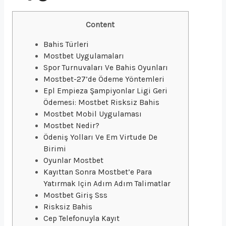
Content
Bahis Türleri
Mostbet Uygulamaları
Spor Turnuvaları Ve Bahis Oyunları
Mostbet-27’de Ödeme Yöntemleri
Epl Empieza Şampiyonlar Ligi Geri
Ödemesi: Mostbet Risksiz Bahis
Mostbet Mobil Uygulaması
Mostbet Nedir?
Ödeniş Yolları Ve Em Virtude De
Birimi
Oyunlar Mostbet
Kayıttan Sonra Mostbet’e Para
Yatırmak Için Adım Adım Talimatlar
Mostbet Giriş Sss
Risksiz Bahis
Cep Telefonuyla Kayıt