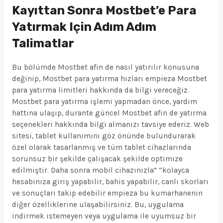
Kayıttan Sonra Mostbet’e Para
Yatırmak Için Adım Adım
Talimatlar
Bu bölümde Mostbet afin de nasıl yatırılır konusuna
değinip, Mostbet para yatırma hızları empieza Mostbet
para yatırma limitleri hakkında da bilgi vereceğiz.
Mostbet para yatırma işlemi yapmadan önce, yardım
hattına ulaşıp, durante güncel Mostbet afin de yatırma
seçenekleri hakkında bilgi almanızı tavsiye ederiz. Web
sitesi, tablet kullanımını göz önünde bulundurarak
özel olarak tasarlanmış ve tüm tablet cihazlarında
sorunsuz bir şekilde çalışacak şekilde optimize
edilmiştir. Daha sonra mobil cihazınızla” “kolayca
hesabınıza giriş yapabilir, bahis yapabilir, canlı skorları
ve sonuçları takip edebilir empieza bu kumarhanenin
diğer özelliklerine ulaşabilirsiniz. Bu, uygulama
indirmek istemeyen veya uygulama ile uyumsuz bir