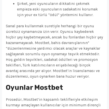
Şirket, yeni oyuncuların dikkatini çekmek
empieza eski oyuncuların sadakatini korumak
için your ex türlü “ödül” yöntemini kullanır.
Sanal para kullanmak suretiyle herhangi bir oyunu
ücretsiz oynamanıza izin verir. Oyuncu kaybederek
hiçbir şey kaybetmeyecek, ancak bu fonlardan hiçbir şey
kazanamayacak. Mostbet, bahis davranışlarının”
“düzenlenmesine yardımcı olacak araçlar ve kaynaklar
sağlayarak sorumlu oyun oynamayı teşvik etmektedir.
Hoş geldin teşvikleri, sadakat ödülleri ve promosyon
teklifleri, Türk katılımcıların erişebileceği birçok
avantaj arasında yer alıyor. Mostbet’in lisanslaması ve
düzenlemesi, oyun oynarken bana huzur veriyor.
Oyunlar Mostbet
Prosedür, Mostbet’in kapsamlı teklifleriyle etkileşim
kurmayı amaçlayan kullanıcılar için minimum dirençli