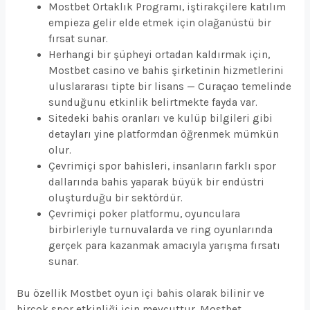
Mostbet Ortaklık Programı, iştirakçilere katılım
empieza gelir elde etmek için olağanüstü bir
fırsat sunar.
Herhangi bir şüpheyi ortadan kaldırmak için,
Mostbet casino ve bahis şirketinin hizmetlerini
uluslararası tipte bir lisans — Curaçao temelinde
sunduğunu etkinlik belirtmekte fayda var.
Sitedeki bahis oranları ve kulüp bilgileri gibi
detayları yine platformdan öğrenmek mümkün
olur.
Çevrimiçi spor bahisleri, insanların farklı spor
dallarında bahis yaparak büyük bir endüstri
oluşturduğu bir sektördür.
Çevrimiçi poker platformu, oyunculara
birbirleriyle turnuvalarda ve ring oyunlarında
gerçek para kazanmak amacıyla yarışma fırsatı
sunar.
Bu özellik Mostbet oyun içi bahis olarak bilinir ve
birçok spor etkinliği için mevcuttur. Mostbet,