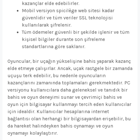
kazançlar elde edebilirler.
Mobil versiyon spicilège web sitesi kadar
güvenlidir ve tüm veriler SSL teknolojisi
kullanılarak şifrelenir.
Tüm ödemeler güvenli bir şekilde işlenir ve tüm
kişisel bilgiler durante son şifreleme
standartlarına göre saklanır.
Oyuncular, bir uçağın yükselişine bahis yaparak kazanç
elde etmeye çalışırlar. Ancak, uçak rastgele bir zamanda
uçuşu terk edebilir, bu nedenle oyuncuların
kazançlarını zamanında toplamaları gerekmektedir. PC
versiyonu kullanıcılara daha geleneksel ve tanıdık bir
bahis ve oyun deneyimi sunar ve çevrimiçi bahis ve
oyun için bilgisayar kullanmayı tercih eden kullanıcılar
için idealdir. Kullanıcılar hesaplarına internet
bağlantısı olan herhangi bir bilgisayardan erişebilir, bu
da hareket halindeyken bahis oynamayı ve oyun
oynamayı kolaylaştırır.