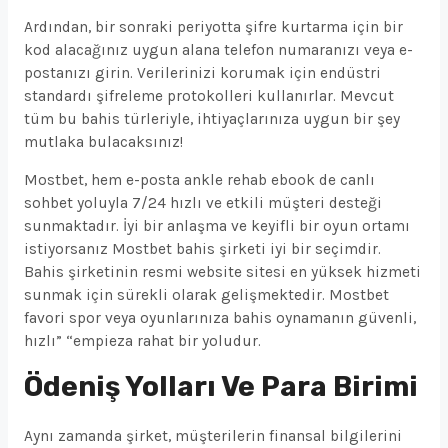
Ardından, bir sonraki periyotta şifre kurtarma için bir
kod alacağınız uygun alana telefon numaranızı veya e-
postanızı girin. Verilerinizi korumak için endüstri
standardı şifreleme protokolleri kullanırlar. Mevcut
tüm bu bahis türleriyle, ihtiyaçlarınıza uygun bir şey
mutlaka bulacaksınız!
Mostbet, hem e-posta ankle rehab ebook de canlı
sohbet yoluyla 7/24 hızlı ve etkili müşteri desteği
sunmaktadır. İyi bir anlaşma ve keyifli bir oyun ortamı
istiyorsanız Mostbet bahis şirketi iyi bir seçimdir.
Bahis şirketinin resmi website sitesi en yüksek hizmeti
sunmak için sürekli olarak gelişmektedir. Mostbet
favori spor veya oyunlarınıza bahis oynamanın güvenli,
hızlı” “empieza rahat bir yoludur.
Ödeniş Yolları Ve Para Birimi
Aynı zamanda şirket, müşterilerin finansal bilgilerini