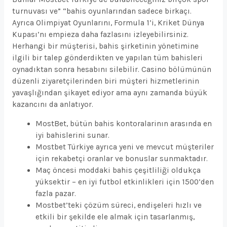
turnuvası ve” “bahis oyunlarından sadece birkaçı.
Ayrıca Olimpiyat Oyunlarını, Formula 1’i, Kriket Dünya
Kupası’nı empieza daha fazlasını izleyebilirsiniz.
Herhangi bir müşterisi, bahis şirketinin yönetimine
ilgili bir talep gönderdikten ve yapılan tüm bahisleri
oynadıktan sonra hesabını silebilir. Casino bölümünün
düzenli ziyaretçilerinden biri müşteri hizmetlerinin
yavaşlığından şikayet ediyor ama aynı zamanda büyük
kazancını da anlatıyor.
MostBet, bütün bahis kontoralarinın arasında en
iyi bahislerini sunar.
Mostbet Türkiye ayrıca yeni ve mevcut müşteriler
için rekabetçi oranlar ve bonuslar sunmaktadır.
Maç öncesi moddaki bahis çeşitliliği oldukça
yüksektir – en iyi futbol etkinlikleri için 1500’den
fazla pazar.
Mostbet’teki çözüm süreci, endişeleri hızlı ve
etkili bir şekilde ele almak için tasarlanmış,