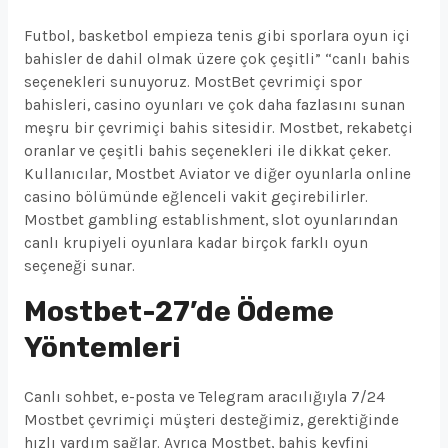
Futbol, ​​basketbol empieza tenis gibi sporlara oyun içi
bahisler de dahil olmak üzere çok çeşitli” “canlı bahis
seçenekleri sunuyoruz. MostBet çevrimiçi spor
bahisleri, casino oyunları ve çok daha fazlasını sunan
meşru bir çevrimiçi bahis sitesidir. Mostbet, rekabetçi
oranlar ve çeşitli bahis seçenekleri ile dikkat çeker.
Kullanıcılar, Mostbet Aviator ve diğer oyunlarla online
casino bölümünde eğlenceli vakit geçirebilirler.
Mostbet gambling establishment, slot oyunlarından
canlı krupiyeli oyunlara kadar birçok farklı oyun
seçeneği sunar.
Mostbet-27’de Ödeme
Yöntemleri
Canlı sohbet, e-posta ve Telegram aracılığıyla 7/24
Mostbet çevrimiçi müşteri desteğimiz, gerektiğinde
hızlı yardım sağlar. Ayrıca Mostbet, bahis keyfini