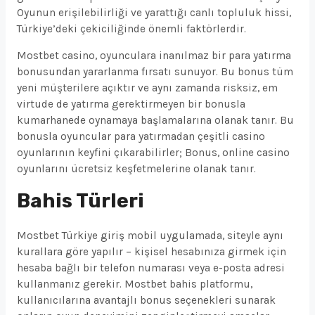
Oyunun erişilebilirliği ve yarattığı canlı topluluk hissi,
Türkiye’deki çekiciliğinde önemli faktörlerdir.
Mostbet casino, oyunculara inanılmaz bir para yatırma
bonusundan yararlanma fırsatı sunuyor. Bu bonus tüm
yeni müşterilere açıktır ve aynı zamanda risksiz, em
virtude de yatırma gerektirmeyen bir bonusla
kumarhanede oynamaya başlamalarına olanak tanır. Bu
bonusla oyuncular para yatırmadan çeşitli casino
oyunlarının keyfini çıkarabilirler; Bonus, online casino
oyunlarını ücretsiz keşfetmelerine olanak tanır.
Bahis Türleri
Mostbet Türkiye giriş mobil uygulamada, siteyle aynı
kurallara göre yapılır – kişisel hesabınıza girmek için
hesaba bağlı bir telefon numarası veya e-posta adresi
kullanmanız gerekir. Mostbet bahis platformu,
kullanıcılarına avantajlı bonus seçenekleri sunarak