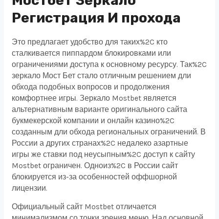
Мостбет Зеркало
Регистрация И прохода
Это предлагает удобство для таких%2C кто
сталкивается пиппардом блокировками или
ограничениями доступа к основному ресурсу. Так%2C
зеркало Мост Бет стало отличным решением дли
обхода подобных вопросов и продолжения
комфортнее игры. Зеркало Mostbet является
альтернативным варианте оригинального сайта
букмекерской компании и онлайн казино%2C
созданным дли обхода региональных ограничений. В
России а других странах%2C недалеко азартные
игры же ставки под неусыпным%2C доступ к сайту
Mostbet ограничен. Одноиз%2C в России сайт
блокируется из-за особенностей оффшорной
лицензии.
Официальный сайт Mostbet отличается
минимализмом со точки зрения меню. Над основной