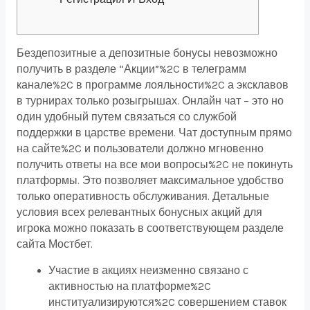
Бездепозитные а депозитные бонусы невозможно
получить в разделе “Акции”%2C в телеграмм
канале%2C в программе лояльности%2C а эксклавов
в турнирах только розыгрышах. Онлайн чат – это но
один удобный путем связаться со службой
поддержки в царстве времени. Чат доступным прямо
на сайте%2C и пользователи должно мгновенно
получить ответы на все мои вопросы%2C не покинуть
платформы. Это позволяет максимальное удобство
только оперативность обслуживания. Детальные
условия всех релевантных бонусных акций для
игрока можно показать в соответствующем разделе
сайта Мостбет.
Участие в акциях неизменно связано с
активностью на платформе%2C
институализируются%2C совершением ставок