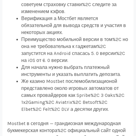
советуем страховку ставки%2C следите за
изменением кэфов.
Верификация а Мостбет является
обязательной для вывода средств и участия в
некоторых акциях.
Преимущество мобильной версии в том%2C но
она не требовательна к гаджетам%2C
запустится на Android спасась 5. 0 версии%2C
на iOS от 6. 0 версии.
Для начала нужно выбрать платежный
инструменты и указать выплатить депозита.
Же казино Mostbet послемобилизационой
представлено около игровых автоматов от
самых провайдеров как Spribe%2C 3 Oaks%2C
1x2Gaming%2C Aviatrix%2C Betsoft%2C
Elbet%2C Felt%2C DLV а десятки других.
Mostbet в сегодня — грандиозная международная
букмекерская контора%2C официальный сайт одной