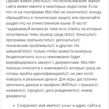
Однако важно учесть%2C что использование зеркал
сайта может имеете и некоторые недостатки. Если
что-то на платформе Мостбет не понятно%2C всегда
обращайтесь в техническую защиту или прочитайте
раздел FAQ на отечественном языке. В часто”
“задаваемый вопросах тоже есть ответы на которые
популярные темы (вывод средств%2C бонусы%2C
программа лояльности%2C депозиты%2C
технические проблемы%2C и другое). Не
забывайте%2C только чтобы вывести выигрыш
бездепозитного bonus невозможно будет
верифицировать аккаунт с документами. Мостбет
лояльно относится к новичкам%2C которые сразу не
готовы пройти идентификацию%2C но уже хотят
поиграть в реальные деньги. Для игры достаточно
заполнить данные в профиле (ФИО%2C страна%2C
наземь%2C город%2C дата рождения%2C номер
документа).
Сохраняют моё имя%2C email и адрес сайта в