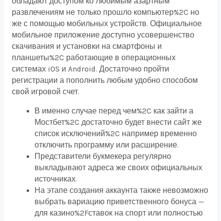
обладают доступом ко любимым азартным
развлечениям не только прошло компьютер%2C но
же с помощью мобильных устройств. Официальное
мобильное приложение доступно усовершенство
скачивания и установки на смартфоны и
планшеты%2C работающие в операционных
системах iOS и Android. Достаточно пройти
регистрации а пополнить любым удобно способом
свой игровой счет.
В именно случае перед чем%2C как зайти а
Мостбет%2C достаточно будет внести сайт же
список исключений%2C например временно
отключить программу или расширение.
Представители букмекера регулярно
выкладывают адреса же своих официальных
источниках.
На этапе создания аккаунта также невозможно
выбрать вариацию приветственного бонуса —
для казино%2Fставок на спорт или полностью