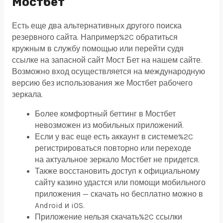
Мостбет
Есть еще два альтернативных другого поиска
резервного сайта. Например%2C обратиться
кружным в службу помощью или перейти судя
ссылке на запасной сайт Мост Бет на нашем сайте.
Возможно вход осуществляется на международную
версию без использования же Мостбет рабочего
зеркала.
Более комфортный беттинг в Мостбет
невозможен из мобильных приложений.
Если у вас еще есть аккаунт в системе%2C
регистрироваться повторно или переходе
на актуальное зеркало Мостбет не придется.
Также восстановить доступ к официальному
сайту казино удастся или помощи мобильного
приложения — скачать но бесплатно можно в
Android и iOS.
Приложение нельзя скачать%2C ссылки