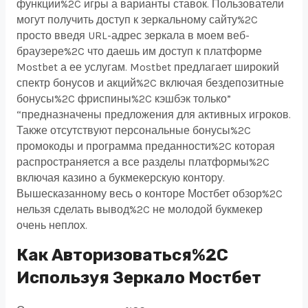
функции%2C игры а варианты ставок. Пользователи
могут получить доступ к зеркальному сайту%2C
просто введя URL-адрес зеркала в моем веб-
браузере%2C что даешь им доступ к платформе
Mostbet а ее услугам. Mostbet предлагает широкий
спектр бонусов и акций%2C включая бездепозитные
бонусы%2C фриспины%2C кэшбэк только”
“предназначены предложения для активных игроков.
Также отсутствуют персональные бонусы%2C
промокоды и программа преданности%2C которая
распространяется а все разделы платформы%2C
включая казино а букмекерскую контору.
Вышесказанному весь о конторе Мостбет обзор%2C
нельзя сделать вывод%2C не молодой букмекер
очень неплох.
Как Авторизоваться%2C
Используя Зеркало Мостбет