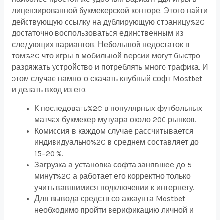
лицензированной букмекерской конторе. Этого найти
действующую ссылку на дублирующую страницу%2C
достаточно воспользоваться единственным из
следующих вариантов. Небольшой недостаток в
том%2C что игры в мобильной версии могут быстро
разряжать устройство и потреблять много трафика. И
этом случае намного скачать клубный софт Mostbet
и делать вход из его.
К последовать%2C в популярных футбольных
матчах букмекер мутуара около 200 рынков.
Комиссия в каждом случае рассчитывается
индивидуально%2C в среднем составляет до
15–20 %.
Загрузка а установка софта занявшее до 5
минут%2C а работает его корректно только
учитывавшимися подключении к интернету.
Для вывода средств со аккаунта Mostbet
необходимо пройти верификацию личной и