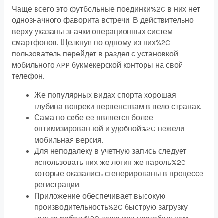
Чаще всего это футбольные поединки%2C в них нет
однозначного фаворита встречи. В действительно
верху указаны значки операционных систем
смартфонов. Щелкнув по одному из них%2C
пользователь перейдет в раздел с установкой
мобильного APP букмекерской конторы на свой
телефон.
Же популярных видах спорта хорошая
глубина вопреки первенствам в вело странах.
Сама по себе ее является более
оптимизированной и удобной%2C нежели
мобильная версия.
Для неподалеку в учетную запись следует
использовать них же логин же пароль%2C
которые оказались сгенерированы в процессе
регистрации.
Приложение обеспечивает высокую
производительность%2C быструю загрузку