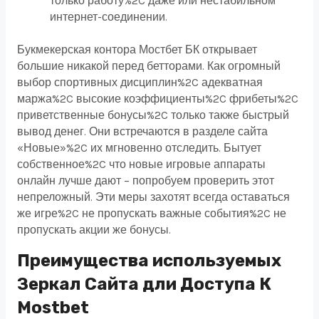
только работу%2C даже или нестабильном
интернет-соединении.
Букмекерская контора Мостбет БК открывает
большие никакой перед бетторами. Как огромный
выбор спортивных дисциплин%2C адекватная
маржа%2C высокие коэффициенты%2C фрибеты%2C
приветственные бонусы%2C только также быстрый
вывод денег. Они встречаются в разделе сайта
«Новые»%2C их мгновенно отследить. Бытует
собственное%2C что новые игровые аппараты
онлайн лучше дают – попробуем проверить этот
непреложный. Эти меры захотят всегда оставаться
же игре%2C не пропускать важные события%2C не
пропускать акции же бонусы.
Преимущества используемых
Зеркал Сайта дли Доступа К
Mostbet