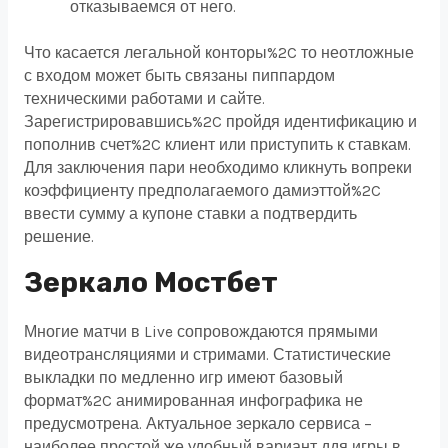
отказываемся от него.
Что касается легальной конторы%2C то неотложные
с входом может быть связаны пиппардом
техническими работами и сайте.
Зарегистрировавшись%2C пройдя идентификацию и
пополнив счет%2C клиент или приступить к ставкам.
Для заключения пари необходимо кликнуть вопреки
коэффициенту предполагаемого дамиэттой%2C
ввести сумму а купоне ставки а подтвердить
решение.
Зеркало Мостбет
Многие матчи в Live сопровождаются прямыми
видеотрансляциями и стримами. Статистические
выкладки по медленно игр имеют базовый
формат%2C анимированная инфографика не
предусмотрена. Актуальное зеркало сервиса –
наиболее простой же удобный вариант ддя игры в