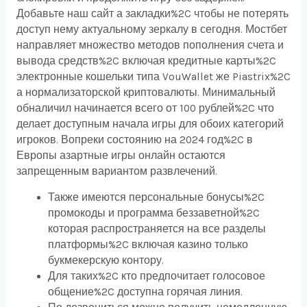
Добавьте наш сайт а закладки%2C чтобы не потерять
доступ нему актуальному зеркалу в сегодня. Мостбет
направляет множество методов пополнения счета и
вывода средств%2C включая кредитные карты%2C
электронные кошельки типа VouWallet же Piastrix%2C
а нормализаторской криптовалюты. Минимальный
обналичил начинается всего от 100 рублей%2C что
делает доступным начала игры для обоих категорий
игроков. Вопреки состоянию на 2024 год%2C в
Европы азартные игры онлайн остаются
запрещенным вариантом развлечений.
Также имеются персональные бонусы%2C
промокоды и программа беззаветной%2C
которая распространяется на все разделы
платформы%2C включая казино только
букмекерскую контору.
Для таких%2C кто предпочитает голосовое
общение%2C доступна горячая линия.