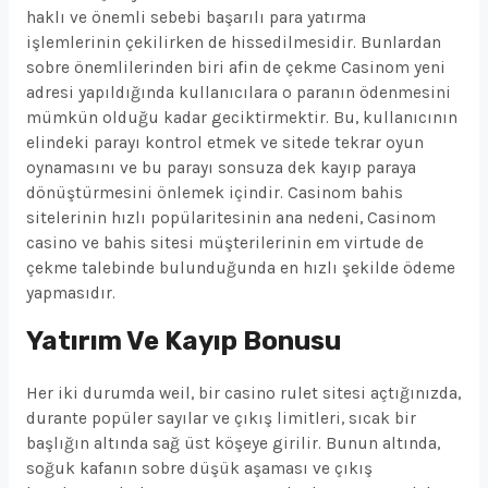
haklı ve önemli sebebi başarılı para yatırma
işlemlerinin çekilirken de hissedilmesidir. Bunlardan
sobre önemlilerinden biri afin de çekme Casinom yeni
adresi yapıldığında kullanıcılara o paranın ödenmesini
mümkün olduğu kadar geciktirmektir. Bu, kullanıcının
elindeki parayı kontrol etmek ve sitede tekrar oyun
oynamasını ve bu parayı sonsuza dek kayıp paraya
dönüştürmesini önlemek içindir. Casinom bahis
sitelerinin hızlı popülaritesinin ana nedeni, Casinom
casino ve bahis sitesi müşterilerinin em virtude de
çekme talebinde bulunduğunda en hızlı şekilde ödeme
yapmasıdır.
Yatırım Ve Kayıp Bonusu
Her iki durumda weil, bir casino rulet sitesi açtığınızda,
durante popüler sayılar ve çıkış limitleri, sıcak bir
başlığın altında sağ üst köşeye girilir. Bunun altında,
soğuk kafanın sobre düşük aşaması ve çıkış