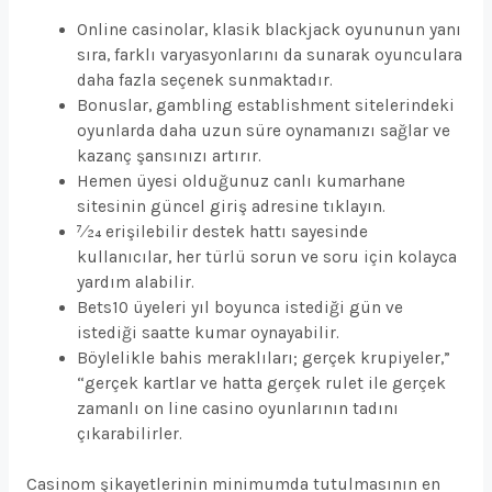
Online casinolar, klasik blackjack oyununun yanı
sıra, farklı varyasyonlarını da sunarak oyunculara
daha fazla seçenek sunmaktadır.
Bonuslar, gambling establishment sitelerindeki
oyunlarda daha uzun süre oynamanızı sağlar ve
kazanç şansınızı artırır.
Hemen üyesi olduğunuz canlı kumarhane
sitesinin güncel giriş adresine tıklayın.
7⁄24 erişilebilir destek hattı sayesinde
kullanıcılar, her türlü sorun ve soru için kolayca
yardım alabilir.
Bets10 üyeleri yıl boyunca istediği gün ve
istediği saatte kumar oynayabilir.
Böylelikle bahis meraklıları; gerçek krupiyeler,”
“gerçek kartlar ve hatta gerçek rulet ile gerçek
zamanlı on line casino oyunlarının tadını
çıkarabilirler.
Casinom şikayetlerinin minimumda tutulmasının en