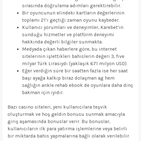
sırasında doğrulama adımları gerektirebilir.
Bir oyuncunun elindeki kartların değerlerinin
toplamı 21’i geçtiği zaman oyunu kaybeder.
Kullanıcı yorumları ve deneyimler, Karebet’in
sunduğu hizmetler ve platform deneyimi
hakkında değerli bilgiler sunmakta.
Medyada çıkan haberlere göre, bu internet
sitelerinin işlettikleri bahislerin değeri 3, five
milyar Türk Lirasıydı (yaklaşık 671 milyon USD).
Eğer verdiğin süre bir saatten fazla ise her saat
başı ayağa kalkıp biraz dolaşman ag hem
sağlığın ankle rehab ebook de oyunlara daha dinç
bakman için iyidir.
Bazı casino siteleri, yeni kullanıcılara teşvik
oluşturmak ve hoş geldin bonusu sunmak amacıyla
giriş aşamasında bonuslar verir. Bu bonuslar,
kullanıcıların ilk para yatırma işlemlerine veya belirli
bir miktarda bahis yapmalarına bağlı olarak verilebilir.