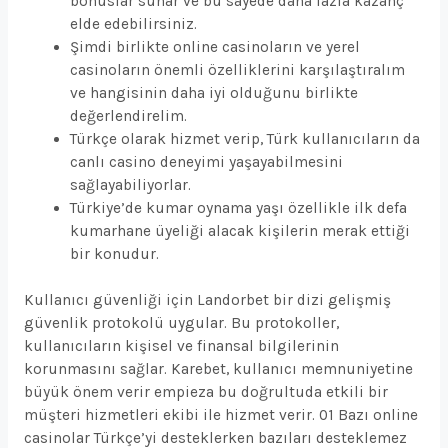
bonuslar sunar ve bu sayede daha fazla kazanç
elde edebilirsiniz.
Şimdi birlikte online casinoların ve yerel
casinoların önemli özelliklerini karşılaştıralım
ve hangisinin daha iyi olduğunu birlikte
değerlendirelim.
Türkçe olarak hizmet verip, Türk kullanıcıların da
canlı casino deneyimi yaşayabilmesini
sağlayabiliyorlar.
Türkiye’de kumar oynama yaşı özellikle ilk defa
kumarhane üyeliği alacak kişilerin merak ettiği
bir konudur.
Kullanıcı güvenliği için Landorbet bir dizi gelişmiş
güvenlik protokolü uygular. Bu protokoller,
kullanıcıların kişisel ve finansal bilgilerinin
korunmasını sağlar. Karebet, kullanıcı memnuniyetine
büyük önem verir empieza bu doğrultuda etkili bir
müşteri hizmetleri ekibi ile hizmet verir. 01 Bazı online
casinolar Türkçe’yi desteklerken bazıları desteklemez