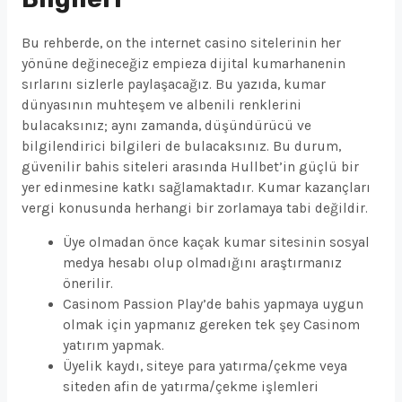
Bu rehberde, on the internet casino sitelerinin her
yönüne değineceğiz empieza dijital kumarhanenin
sırlarını sizlerle paylaşacağız. Bu yazıda, kumar
dünyasının muhteşem ve albenili renklerini
bulacaksınız; aynı zamanda, düşündürücü ve
bilgilendirici bilgileri de bulacaksınız. Bu durum,
güvenilir bahis siteleri arasında Hullbet’in güçlü bir
yer edinmesine katkı sağlamaktadır. Kumar kazançları
vergi konusunda herhangi bir zorlamaya tabi değildir.
Üye olmadan önce kaçak kumar sitesinin sosyal
medya hesabı olup olmadığını araştırmanız
önerilir.
Casinom Passion Play’de bahis yapmaya uygun
olmak için yapmanız gereken tek şey Casinom
yatırım yapmak.
Üyelik kaydı, siteye para yatırma/çekme veya
siteden afin de yatırma/çekme işlemleri