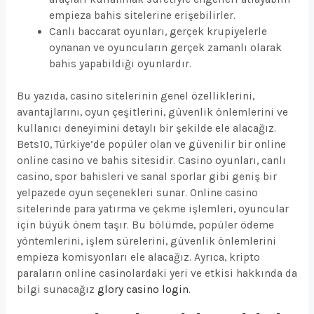
empieza bahis sitelerine erişebilirler.
Canlı baccarat oyunları, gerçek krupiyelerle
oynanan ve oyuncuların gerçek zamanlı olarak
bahis yapabildiği oyunlardır.
Bu yazıda, casino sitelerinin genel özelliklerini,
avantajlarını, oyun çeşitlerini, güvenlik önlemlerini ve
kullanıcı deneyimini detaylı bir şekilde ele alacağız.
Bets10, Türkiye’de popüler olan ve güvenilir bir online
online casino ve bahis sitesidir. Casino oyunları, canlı
casino, spor bahisleri ve sanal sporlar gibi geniş bir
yelpazede oyun seçenekleri sunar. Online casino
sitelerinde para yatırma ve çekme işlemleri, oyuncular
için büyük önem taşır. Bu bölümde, popüler ödeme
yöntemlerini, işlem sürelerini, güvenlik önlemlerini
empieza komisyonları ele alacağız. Ayrıca, kripto
paraların online casinolardaki yeri ve etkisi hakkında da
bilgi sunacağız
glory casino login
.