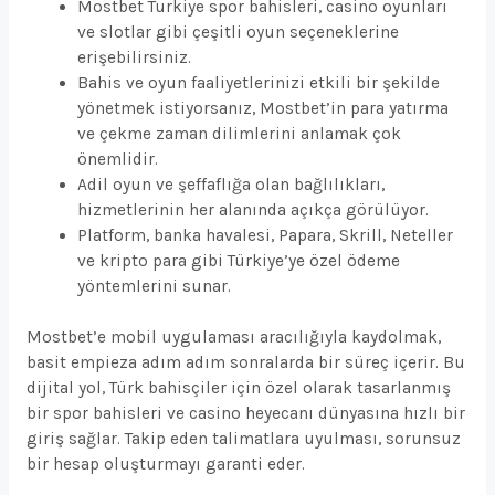
Mostbet Turkiye spor bahisleri, casino oyunları
ve slotlar gibi çeşitli oyun seçeneklerine
erişebilirsiniz.
Bahis ve oyun faaliyetlerinizi etkili bir şekilde
yönetmek istiyorsanız, Mostbet’in para yatırma
ve çekme zaman dilimlerini anlamak çok
önemlidir.
Adil oyun ve şeffaflığa olan bağlılıkları,
hizmetlerinin her alanında açıkça görülüyor.
Platform, banka havalesi, Papara, Skrill, Neteller
ve kripto para gibi Türkiye’ye özel ödeme
yöntemlerini sunar.
Mostbet’e mobil uygulaması aracılığıyla kaydolmak,
basit empieza adım adım sonralarda bir süreç içerir. Bu
dijital yol, Türk bahisçiler için özel olarak tasarlanmış
bir spor bahisleri ve casino heyecanı dünyasına hızlı bir
giriş sağlar. Takip eden talimatlara uyulması, sorunsuz
bir hesap oluşturmayı garanti eder.