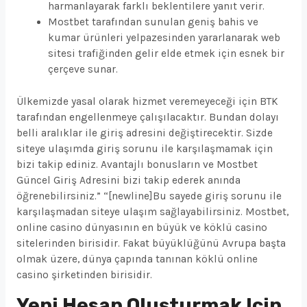
harmanlayarak farklı beklentilere yanıt verir.
Mostbet tarafından sunulan geniş bahis ve
kumar ürünleri yelpazesinden yararlanarak web
sitesi trafiğinden gelir elde etmek için esnek bir
çerçeve sunar.
Ülkemizde yasal olarak hizmet veremeyeceği için BTK
tarafından engellenmeye çalışılacaktır. Bundan dolayı
belli aralıklar ile giriş adresini değiştirecektir. Sizde
siteye ulaşımda giriş sorunu ile karşılaşmamak için
bizi takip ediniz. Avantajlı bonusların ve Mostbet
Güncel Giriş Adresini bizi takip ederek anında
öğrenebilirsiniz.” “[newline]Bu sayede giriş sorunu ile
karşılaşmadan siteye ulaşım sağlayabilirsiniz. Mostbet,
online casino dünyasının en büyük ve köklü casino
sitelerinden birisidir. Fakat büyüklüğünü Avrupa başta
olmak üzere, dünya çapında tanınan köklü online
casino şirketinden birisidir.
Yeni Hesap Oluşturmak Için