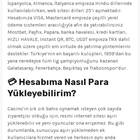
İspanyolca, Almanca, İtalyanca empieza Hindu dillerinde
kullanılabilirken, web sitesi dilleri 25’i aşmaktadır.
Hesabınıza VISA, Mastercard empieza çeşitli yerel
ödeme sistemleri aracılığıyla afin de yatırabilirsiniz.
Mostbet, Payfix, Papara, banka havalesi, kredi kartları,
HIZLI HAVALE, Instant QR, BTC, USDT empieza TRX dahil
olmak üzere çeşitli em virtude de yatırma yöntemlerini
destekler. Türkiye’nin en başarılı kulüpleri, 1959’dan bu
yana neredeyse tüm lig şampiyonluğunu kazanan
Galatasaray, Fenerbahçe, Beşiktaş ve Trabzonspor’dur.
💳 Hesabıma Nasıl Para
Yükleyebilirim?
Casino’in sık sık bahis oynamak isteyen çok sayıda
ziyaretçisi olduğu için, resmi internet sitesi aşırı
yüklenebilir ve yeni oyuncular ona erişemez. Bu gibi
durumlarda, sunucuyu aşırı yüklemeden ek
kullanıcılara hizmet veren ve herkesin aynı anda