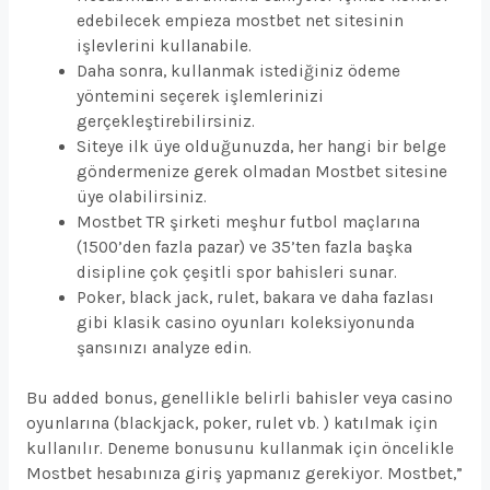
edebilecek empieza mostbet net sitesinin
işlevlerini kullanabile.
Daha sonra, kullanmak istediğiniz ödeme
yöntemini seçerek işlemlerinizi
gerçekleştirebilirsiniz.
Siteye ilk üye olduğunuzda, her hangi bir belge
göndermenize gerek olmadan Mostbet sitesine
üye olabilirsiniz.
Mostbet TR şirketi meşhur futbol maçlarına
(1500’den fazla pazar) ve 35’ten fazla başka
disipline çok çeşitli spor bahisleri sunar.
Poker, black jack, rulet, bakara ve daha fazlası
gibi klasik casino oyunları koleksiyonunda
şansınızı analyze edin.
Bu added bonus, genellikle belirli bahisler veya casino
oyunlarına (blackjack, poker, rulet vb. ) katılmak için
kullanılır. Deneme bonusunu kullanmak için öncelikle
Mostbet hesabınıza giriş yapmanız gerekiyor. Mostbet,”