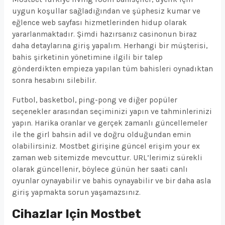
uygun koşullar sağladığından ve şüphesiz kumar ve
eğlence web sayfası hizmetlerinden hidup olarak
yararlanmaktadır. Şimdi hazırsanız casinonun biraz
daha detaylarına giriş yapalım. Herhangi bir müşterisi,
bahis şirketinin yönetimine ilgili bir talep
gönderdikten empieza yapılan tüm bahisleri oynadıktan
sonra hesabını silebilir.
Futbol, basketbol, ping-pong ve diğer popüler
seçenekler arasından seçiminizi yapın ve tahminlerinizi
yapın. Harika oranlar ve gerçek zamanlı güncellemeler
ile the girl bahsin adil ve doğru olduğundan emin
olabilirsiniz. Mostbet girişine güncel erişim your ex
zaman web sitemizde mevcuttur. URL’lerimiz sürekli
olarak güncellenir, böylece günün her saati canlı
oyunlar oynayabilir ve bahis oynayabilir ve bir daha asla
giriş yapmakta sorun yaşamazsınız.
Cihazlar Için Mostbet