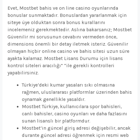
Evet, Mostbet bahis ve on line casino oyunlarında
bonuslar sunmaktadır. Bonuslardan yararlanmak için
siteye üye olduktan sonra bonus kurallarını
incelemeniz gerekmektedir. Aslına bakarsanız; Mostbet
Güvenilir mi sorusunun cevabını vermeden önce,
dimensions önemli bir detay iletmek isteriz. Güvenilir
olmayan hiçbir online casino ve bahis sitesi uzun süre
ayakta kalamaz. Mostbet Lisans Durumu için lisans
kontrol siteleri aracılığı” “ile gerekli kontrolleri
yapabilirsiniz.
Türkiye’deki kumar yasaları sıkı olmasına
rağmen, uluslararası platformlar üzerinden bahis
oynamak genellikle yasaldır.
Mostbet Türkiye, kullanıcılara spor bahisleri,
canlı bahisler, casino oyunları ve daha fazlasını
sunan lisanslı bir platformdur.
Mostbet’in güncel giriş adresi değişebilir, ancak
durante güncel adresi öğrenmek için resmi web