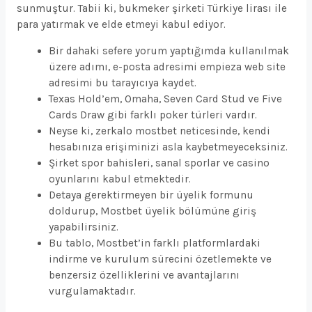
sunmuştur. Tabii ki, bukmeker şirketi Türkiye lirası ile
para yatırmak ve elde etmeyi kabul ediyor.
Bir dahaki sefere yorum yaptığımda kullanılmak
üzere adımı, e-posta adresimi empieza web site
adresimi bu tarayıcıya kaydet.
Texas Hold’em, Omaha, Seven Card Stud ve Five
Cards Draw gibi farklı poker türleri vardır.
Neyse ki, zerkalo mostbet neticesinde, kendi
hesabınıza erişiminizi asla kaybetmeyeceksiniz.
Şirket spor bahisleri, sanal sporlar ve casino
oyunlarını kabul etmektedir.
Detaya gerektirmeyen bir üyelik formunu
doldurup, Mostbet üyelik bölümüne giriş
yapabilirsiniz.
Bu tablo, Mostbet’in farklı platformlardaki
indirme ve kurulum sürecini özetlemekte ve
benzersiz özelliklerini ve avantajlarını
vurgulamaktadır.