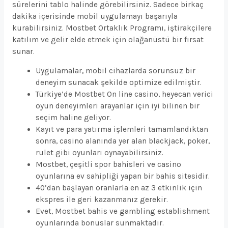
sürelerini tablo halinde görebilirsiniz. Sadece birkaç
dakika içerisinde mobil uygulamayı başarıyla
kurabilirsiniz. Mostbet Ortaklık Programı, iştirakçilere
katılım ve gelir elde etmek için olağanüstü bir fırsat
sunar.
Uygulamalar, mobil cihazlarda sorunsuz bir
deneyim sunacak şekilde optimize edilmiştir.
Türkiye’de Mostbet On line casino, heyecan verici
oyun deneyimleri arayanlar için iyi bilinen bir
seçim haline geliyor.
Kayıt ve para yatırma işlemleri tamamlandıktan
sonra, casino alanında yer alan blackjack, poker,
rulet gibi oyunları oynayabilirsiniz.
Mostbet, çeşitli spor bahisleri ve casino
oyunlarına ev sahipliği yapan bir bahis sitesidir.
40’dan başlayan oranlarla en az 3 etkinlik için
ekspres ile geri kazanmanız gerekir.
Evet, Mostbet bahis ve gambling establishment
oyunlarında bonuslar sunmaktadır.