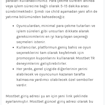
paraları kullanabilirsiniz. Para çekme süreleri anında
veya işlem sürecine bağlı olarak 5-15 dakika arası
sürebilmektedir. Şimdi ise child aşamadan yani afin de
yatırma bölümünden bahsedeceğiz.
Oyunculardan, minimal para çekme tutarları ve
işlem süreleri gibi unsurları dikkate alarak
gereksinimlerini en iyi karşılayan seçeneği
seçmeleri istenir.
Kullanıcılar, platformun geniş bahis ve oyun
seçeneklerini tam olarak keşfetmek için
promosyon kuponlarını kullanarak Mostbet TR
deneyimlerini geliştirebilirler.
Her yerde, genel çizgide diğerlerinin yerini
alabilecek ve oyuncunun kazanan tarafta
kalmasına yardımcı olabilecek özel semboller
vardır.
Mostbet giriş adresi şu an için yeni link şeklinde
ayarlanmıştır. Mostbet güncel giriş adresi olarak bu