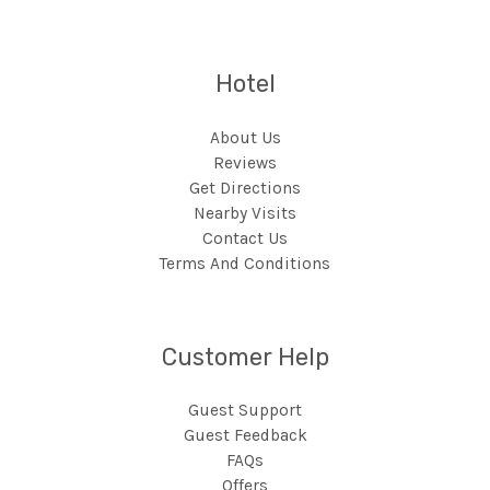
Hotel
About Us
Reviews
Get Directions
Nearby Visits
Contact Us
Terms And Conditions
Customer Help
Guest Support
Guest Feedback
FAQs
Offers