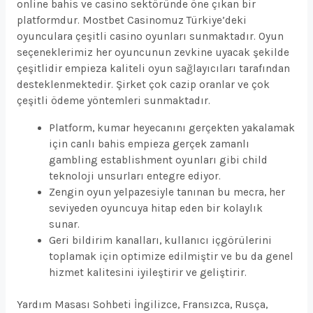
online bahis ve casino sektöründe öne çıkan bir
platformdur. Mostbet Casinomuz Türkiye’deki
oyunculara çeşitli casino oyunları sunmaktadır. Oyun
seçeneklerimiz her oyuncunun zevkine uyacak şekilde
çeşitlidir empieza kaliteli oyun sağlayıcıları tarafından
desteklenmektedir. Şirket çok cazip oranlar ve çok
çeşitli ödeme yöntemleri sunmaktadır.
Platform, kumar heyecanını gerçekten yakalamak
için canlı bahis empieza gerçek zamanlı
gambling establishment oyunları gibi child
teknoloji unsurları entegre ediyor.
Zengin oyun yelpazesiyle tanınan bu mecra, her
seviyeden oyuncuya hitap eden bir kolaylık
sunar.
Geri bildirim kanalları, kullanıcı içgörülerini
toplamak için optimize edilmiştir ve bu da genel
hizmet kalitesini iyileştirir ve geliştirir.
Yardım Masası Sohbeti İngilizce, Fransızca, Rusça,