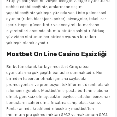
Krupiye çalışmasını izleyebileceğiniz, diğer oyuncularla
sohbet edebileceğiniz, aralarından seçim
yapabileceğiniz yaklaşık yüz oda var. Liste geleneksel
oyunlar (rulet, blackjack, poker), piyangolar, tekel, zar
içerir. Hepsi güvenilirdir ve deneyimli kumarhane
ziyaretçileri arasında olumlu bir üne sahiptir. Birkaç
yüz video slotunun her birinde oyunun kuralları
yaklaşık olarak aynıdır.
Mostbet On Line Casino Eşsizliği
Bir bütün olarak türkiye mostbet Giriş sitesi,
oyuncularına çok çeşitli bonuslar sunmaktadır. Her
birinden haberdar olmak için ana sayfadaki
promosyonları ve promosyon tekliflerini düzenli olarak
izlemeniz gerekir. Mostbet’in e-posta bültenine abone
olmak gereksiz olmayacaktır, böylece siteden benzersiz
bonusların sahibi olma fırsatına sahip olacaksınız.
Fonlar anında kredilendirilecektir; mostbet’ten
minimum pra çekme miktarı $/€2 ve maksimum $/€1.