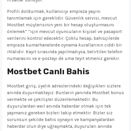
fırsatlar sunuyor.
Profili doldurmak, kullanıcıyı empieza yaşını
tanımlamak için gereklidir. Güvenlik servisi, mevcut
Mostbet müşterisinin yeni bir hesap oluşturmasını
önlemek” “için mevcut oyuncuların kişisel ve pasaport
verilerini kontrol edecektir. Çoklu hesap, bahisçilerde
empieza kumarhanelerde oynama kurallarının ciddi bir
ihlalidir. Kayıt sırasında yapılmadıysa, belirtilen telefon
numarasını ve e-postayı de uma teyit etmeniz gerekir.
Mostbet Canlı Bahis
Mostbet giriş, üyelik adreslerindeki değişikleri sizlere
anında duyurmaktayız. Bunların yanında Mostbet bonus
vermekte ve çekilişler düzenlemektedir. Bu
duyurulardan weil anında haberdar olmak için tek
yapmanız gereken bizleri takip etmektir. Bizler siz
sorunsun şekilde bahis oynayın ve kampanyalardan
haberdar olun diye uğraşmakta, duyuruları anında