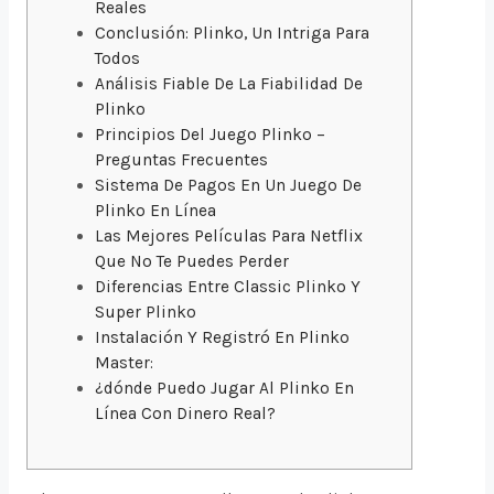
Reales
Conclusión: Plinko, Un Intriga Para
Todos
Análisis Fiable De La Fiabilidad De
Plinko
Principios Del Juego Plinko –
Preguntas Frecuentes
Sistema De Pagos En Un Juego De
Plinko En Línea
Las Mejores Películas Para Netflix
Que No Te Puedes Perder
Diferencias Entre Classic Plinko Y
Super Plinko
Instalación Y Registró En Plinko
Master:
¿dónde Puedo Jugar Al Plinko En
Línea Con Dinero Real?