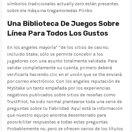
símbolos tradicionales actually zero están presentes
sobre ela máquina tragamonedas Plinko.
Una Biblioteca De Juegos Sobre
Línea Para Todos Los Gustos
En los angeles mayoría” “de los sitios de casino,
incluido Stake, sólo se permite concebir a los
jugadores con una asunto totalmente validada. Para
validar completamente su cuenta, primero deberá
verificarla haciendo clic en el unión que se the enviará
por correo electrónico. Con los angeles reputación de
MyStake un tanto empañada por los experiencias
negativos publicados sobre sitios de reseñas como
TrustPilot, ha sido normal plantearse toda una serie de
preguntas sobre tu fiabilidad. Aquí está la información
que nuestro equipo anordna desenterrado para
possibilitar respuestas a todas estas preguntas.
Probablemente no, pero ze ofrecen varios de los títulos