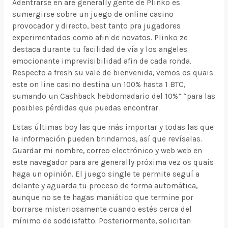
Adentrarse en are generally gente de Plinko es
sumergirse sobre un juego de online casino
provocador y directo, best tanto pra jugadores
experimentados como afin de novatos. Plinko ze
destaca durante tu facilidad de vía y los angeles
emocionante imprevisibilidad afin de cada ronda.
Respecto a fresh su vale de bienvenida, vemos os quais
este on line casino destina un 100% hasta 1 BTC,
sumando un Cashback hebdomadario del 10%” “para las
posibles pérdidas que puedas encontrar.
Estas últimas boy las que más importar y todas las que
la información pueden brindarnos, así que revísalas.
Guardar mi nombre, correo electrónico y web web en
este navegador para are generally próxima vez os quais
haga un opinión. El juego single te permite seguí a
delante y aguarda tu proceso de forma automática,
aunque no se te hagas maniático que termine por
borrarse misteriosamente cuando estés cerca del
mínimo de soddisfatto. Posteriormente, solicitan