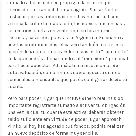
sumado a licenciado en propaganda es el mejor
conocedor del ramo del juego agudo. Sus artículos
destacan por una información relevante, actual con
verificada sobre la regulación, las nuevas tendencias y
las mejores ofertas en vente libre en los internet
casinos y casas de apuestas de Argentina. En cuanto a
new las criptomonedas, el casino también te ofrece la
opción de guardar sus transferencias en la “caja fuerte”
de la que podrás alienar fondos al “monedero” principal
para hacer apuestas. Además, tiene mecanismos de
autoevaluación, como límites sobre apuesta diarios,
semanales o mensuales que podés configurar desde tu
cuenta.
Pero para poder jugar que incluye dinero real, ha sido
importante registrarte sumado a activar tu obligación.
Una vez la cual tu cuenta esté activa, deberás obtener
saldo suficiente em virtude de poder jugar approach
Plinko. Si hoy has agotado tus fondos, podrás realizar
un nuevo depósito de forma muy sencilla.