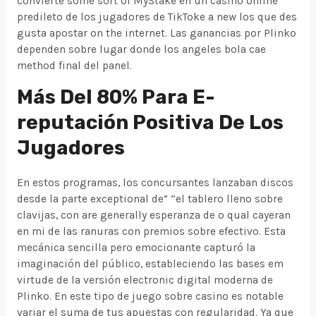
convierte some sort of MyStake en un casino online
predileto de los jugadores de TikToke a new los que des
gusta apostar on the internet. Las ganancias por Plinko
dependen sobre lugar donde los angeles bola cae
method final del panel.
Más Del 80% Para E-
reputación Positiva De Los
Jugadores
En estos programas, los concursantes lanzaban discos
desde la parte exceptional de” “el tablero lleno sobre
clavijas, con are generally esperanza de o qual cayeran
en mi de las ranuras con premios sobre efectivo. Esta
mecánica sencilla pero emocionante capturó la
imaginación del público, estableciendo las bases em
virtude de la versión electronic digital moderna de
Plinko. En este tipo de juego sobre casino es notable
variar el suma de tus apuestas con regularidad. Ya que