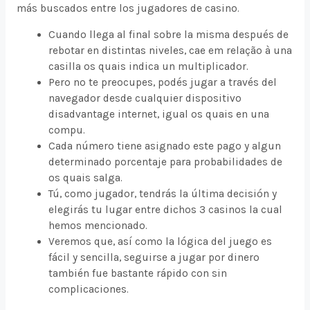
más buscados entre los jugadores de casino.
Cuando llega al final sobre la misma después de
rebotar en distintas niveles, cae em relação à una
casilla os quais indica un multiplicador.
Pero no te preocupes, podés jugar a través del
navegador desde cualquier dispositivo
disadvantage internet, igual os quais en una
compu.
Cada número tiene asignado este pago y algun
determinado porcentaje para probabilidades de
os quais salga.
Tú, como jugador, tendrás la última decisión y
elegirás tu lugar entre dichos 3 casinos la cual
hemos mencionado.
Veremos que, así como la lógica del juego es
fácil y sencilla, seguirse a jugar por dinero
también fue bastante rápido con sin
complicaciones.