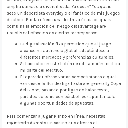
alturas, atrayendo some sort of una encuentro aún más
amplia sumado a diversificada. Ya ocean” “os quais
seas un deportista everyday o el fanático de mis juegos
de albur, Plinko ofrece una destreza única os quais
combina la emoción del riesgo disadvantage are
usually satisfacción de ciertas recompensas.
La digitalización fixa permitido que el juego
alcance mi audiencia global, adaptándose a
diferentes mercados y preferencias culturales.
Si hace clic en este botón de dd, también recibirá
mi parte del efectivo.
El operador ofrece varias competiciones o qual
van desde la Bundesliga hasta are generally Copa
del Globo, pasando por ligas de baloncesto,
partidos de tenis con béisbol, por apuntar solo
algunas oportunidades de apuestas.
Para comenzar a jugar Plinko en línea, necesitas
registrarte durante un casino que ofrezca el