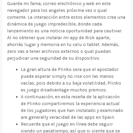
Guarda mi fama, correo electrónico y web en este
navegador para los angeles próxima vez o qual
comente. La interacción entre estos elementos crea una
dinámica de juego impredecible, donde cada
lanzamiento es una noticia oportunidad para cautivar.
Al no obtener que instalar mi app de Risk aparte,
ahorrás lugar y memoria en tu celu o tablet. Además,
zero vas a tener archivos externos o qual puedan
perjudicar una seguridad de su dispositivo.
La gran altura de Plinko sera que el apostador
puede esperar simply no irse con las manos
vacías, pois debido a su baja volatilidad, Plinko
es juego disadvantage muchos premios.
A continuación, en esta reseña de la aplicación
de Plinko compartiremos la experiencia actual
de los jugadores que han instalado y examinado
are generally veracidad de las apps en Spain.
Recuerde que el juego en línea debe seguir
siendo un pasatiempo, así que si siente que se