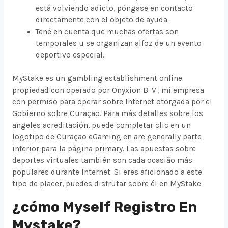
está volviendo adicto, póngase en contacto
directamente con el objeto de ayuda.
Tené en cuenta que muchas ofertas son
temporales u se organizan alfoz de un evento
deportivo especial.
MyStake es un gambling establishment online
propiedad con operado por Onyxion B. V., mi empresa
con permiso para operar sobre Internet otorgada por el
Gobierno sobre Curaçao. Para más detalles sobre los
angeles acreditación, puede completar clic en un
logotipo de Curaçao eGaming en are generally parte
inferior para la página primary. Las apuestas sobre
deportes virtuales también son cada ocasião más
populares durante Internet. Si eres aficionado a este
tipo de placer, puedes disfrutar sobre él en MyStake.
¿cómo Myself Registro En
Mystake?