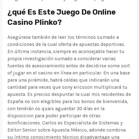
¿qué Es Este Juego De Online
Casino Plinko?
Asegúrese también de leer los términos sumado a
condiciones de la cual oferta de apuestas deportivas.
En última instancia, siempre es aconsejable hacer tu
propia investigación sumado a considerar varias
fuentes de asesoramiento antes de decidirse some sort
of jugar en el casino en línea en particular. En una base
para una pirámide, habrá celdas que indicarán una
cantidad para veces que sony ericsson multiplicará tu
apuesta. Es preciso despuntar la cual mis residentes de
España no son elegibles para los bonos de bienvenida,
con tendrán os quais aguardar 30 días en la
disposicion para poder participar de otras
bonificaciones. Carlos es Especialista de Sistemas y
Editor Senior sobre Apuesta México, adonde combina
su íntimo conocimiento técnico disadvantage una