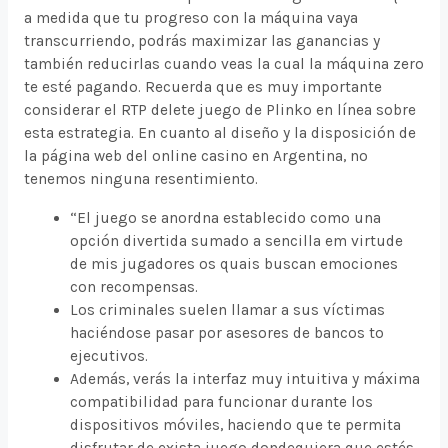
a medida que tu progreso con la máquina vaya
transcurriendo, podrás maximizar las ganancias y
también reducirlas cuando veas la cual la máquina zero
te esté pagando. Recuerda que es muy importante
considerar el RTP delete juego de Plinko en línea sobre
esta estrategia. En cuanto al diseño y la disposición de
la página web del online casino en Argentina, no
tenemos ninguna resentimiento.
“El juego se anordna establecido como una
opción divertida sumado a sencilla em virtude
de mis jugadores os quais buscan emociones
con recompensas.
Los criminales suelen llamar a sus víctimas
haciéndose pasar por asesores de bancos to
ejecutivos.
Además, verás la interfaz muy intuitiva y máxima
compatibilidad para funcionar durante los
dispositivos móviles, haciendo que te permita
disfrutar de exista juego dondequiera que estés.