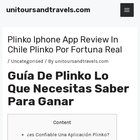
Skip
unitoursandtravels.com
to
MAI
content
ME
Plinko Iphone App Review In
Chile Plinko Por Fortuna Real
/
Uncategorised
/ By
unitoursandtravels.com
Guía De Plinko Lo
Que Necesitas Saber
Para Ganar
Content
¿es Confiable Una Aplicación Plinko?