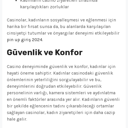
Kadınların casino ziyaretleri sırasında
karşılaştıkları zorluklar
Casinolar, kadınların sosyalleşmesi ve eğlenmesi için
harika bir fırsat sunsa da, bu alanlarda karşılaşılan
cinsiyetçi tutumlar ve önyargılar deneyimi etkileyebilir
pin up giriş 2024
.
Güvenlik ve Konfor
Casino deneyiminde güvenlik ve konfor, kadınlar için
hayati öneme sahiptir. Kadınlar casinodaki güvenlik
önlemlerinin yeterliliğini sorgulayabilir ve bu,
deneyimlerini doğrudan etkileyebilir. Güvenlik
personelinin varlığı, kamera sistemleri ve aydınlatma
en önemli faktörler arasında yer alır. Kadınların güvenli
bir şekilde eğlencenin tadını çıkarabileceği ortamlar
sağlayan casinolar, kadın ziyaretçileri için daha cazip
hale gelir.