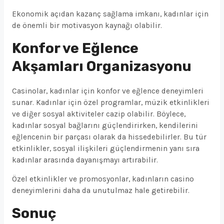
Ekonomik açıdan kazanç sağlama imkanı, kadınlar için
de önemli bir motivasyon kaynağı olabilir.
Konfor ve Eğlence
Akşamları Organizasyonu
Casinolar, kadınlar için konfor ve eğlence deneyimleri
sunar. Kadınlar için özel programlar, müzik etkinlikleri
ve diğer sosyal aktiviteler cazip olabilir. Böylece,
kadınlar sosyal bağlarını güçlendirirken, kendilerini
eğlencenin bir parçası olarak da hissedebilirler. Bu tür
etkinlikler, sosyal ilişkileri güçlendirmenin yanı sıra
kadınlar arasında dayanışmayı artırabilir.
Özel etkinlikler ve promosyonlar, kadınların casino
deneyimlerini daha da unutulmaz hale getirebilir.
Sonuç